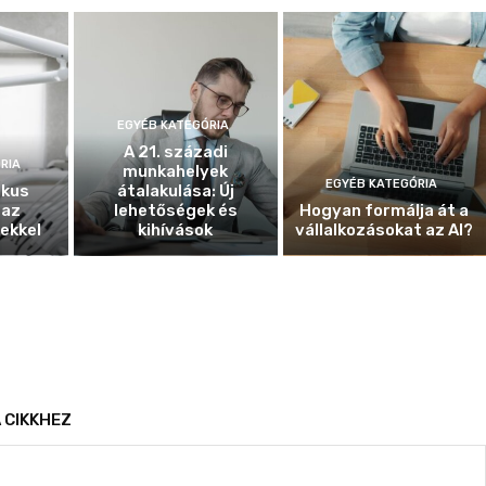
EGYÉB KATEGÓRIA
A 21. századi
RIA
munkahelyek
EGYÉB KATEGÓRIA
ikus
átalakulása: Új
 az
lehetőségek és
Hogyan formálja át a
ekkel
kihívások
vállalkozásokat az AI?
 CIKKHEZ