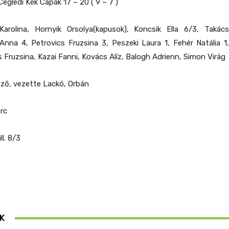
eglédi Kék Cápák 17 – 20 ( 9 – 7 )
arolina, Hornyik Orsolya(kapusok), Koncsik Ella 6/3, Takács
 Anna 4, Petrovics Fruzsina 3, Peszeki Laura 1, Fehér Natália 1,
s Fruzsina, Kazai Fanni, Kovács Alíz, Balogh Adrienn, Simon Virág
éző, vezette Lackó, Orbán
erc
ll. 8/3
K