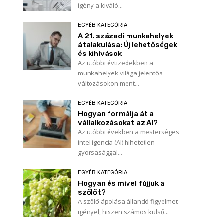
igény a kiváló...
EGYÉB KATEGÓRIA
A 21. századi munkahelyek
átalakulása: Új lehetőségek
és kihívások
Az utóbbi évtizedekben a
munkahelyek világa jelentős
változásokon ment...
EGYÉB KATEGÓRIA
Hogyan formálja át a
vállalkozásokat az AI?
Az utóbbi években a mesterséges
intelligencia (AI) hihetetlen
gyorsasággal...
EGYÉB KATEGÓRIA
Hogyan és mivel fújjuk a
szőlőt?
A szőlő ápolása állandó figyelmet
igényel, hiszen számos külső...