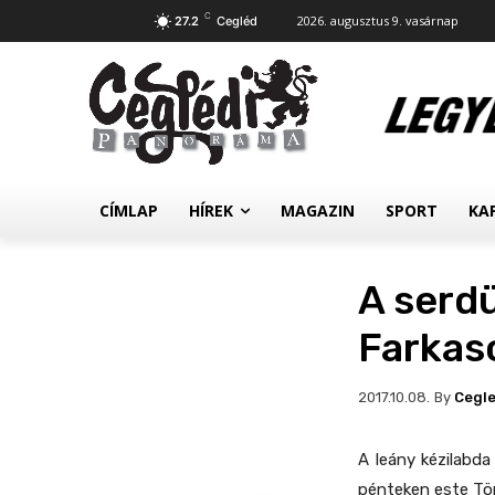
C
2026. augusztus 9. vasárnap
27.2
Cegléd
CÍMLAP
HÍREK
MAGAZIN
SPORT
KA
A serdü
Farkaso
By
Cegl
2017.10.08.
A leány kézilabd
pénteken este Tör