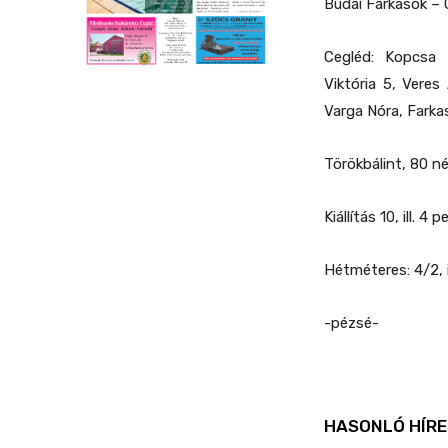
Budai Farkasok – C
Cegléd: Kopcsa K
Viktória 5, Veres
Varga Nóra, Farka
Törökbálint, 80 n
Kiállítás 10, ill. 4 p
Hétméteres: 4/2, i
-pézsé-
HASONLÓ HÍRE