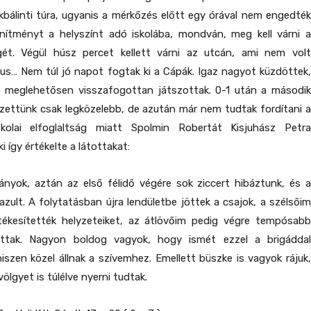
bálinti túra, ugyanis a mérkőzés előtt egy órával nem engedték
önítményt a helyszínt adó iskolába, mondván, meg kell várni a
ét. Végül húsz percet kellett várni az utcán, ami nem volt
us… Nem túl jó napot fogtak ki a Cápák. Igaz nagyot küzdöttek,
s meglehetősen visszafogottan játszottak. 0-1 után a második
zettünk csak legközelebb, de azután már nem tudtak fordítani a
skolai elfoglaltság miatt Spolmin Robertát Kisjuhász Petra
i így értékelte a látottakat:
ányok, aztán az első félidő végére sok ziccert hibáztunk, és a
lazult. A folytatásban újra lendületbe jöttek a csajok, a szélsőim
ékesítették helyzeteiket, az átlövőim pedig végre tempósabb
zottak. Nagyon boldog vagyok, hogy ismét ezzel a brigáddal
szen közel állnak a szívemhez. Emellett büszke is vagyok rájuk,
lgyet is túlélve nyerni tudtak.