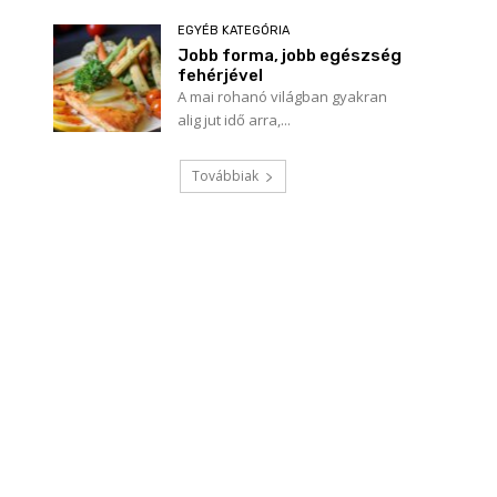
EGYÉB KATEGÓRIA
Jobb forma, jobb egészség
fehérjével
A mai rohanó világban gyakran
alig jut idő arra,...
Továbbiak