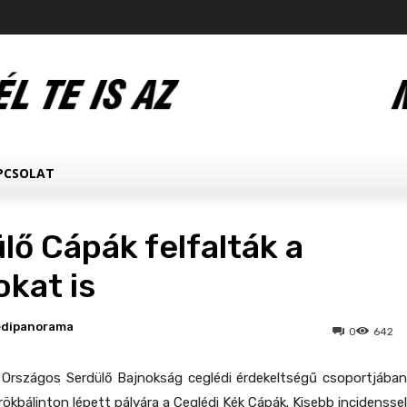
PCSOLAT
lő Cápák felfalták a
kat is
edipanorama
0
642
a Országos Serdülő Bajnokság ceglédi érdekeltségű csoportjában
ökbálinton lépett pályára a Ceglédi Kék Cápák. Kisebb incidenssel