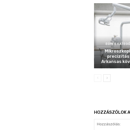
EGYÉB KATEGÓ
Mikroszkop
precizitás
Arkansas köv
HOZZÁSZÓLOK A