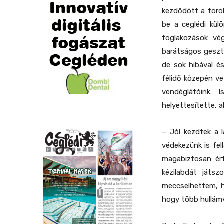
kezdődött a török
be a ceglédi kül
foglakozások vég
barátságos geszt
de sok hibával é
félidő közepén ve
vendéglátóink. I
helyettesítette, ak
– Jól kezdtek a l
védekezünk is fel
magabiztosan ért
kézilabdát játs
meccselhettem, hi
hogy több hullámvö