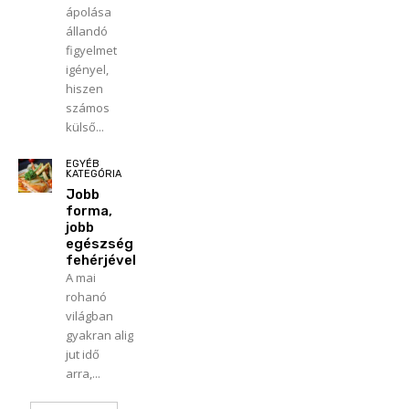
ápolása
állandó
figyelmet
igényel,
hiszen
számos
külső...
EGYÉB
KATEGÓRIA
Jobb
forma,
jobb
egészség
fehérjével
A mai
rohanó
világban
gyakran alig
jut idő
arra,...