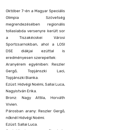
Október 7-én a Magyar Speciális
Olimpia Szövetség
megrendezésében regionális
tollaslabda versenyre került sor
a Tiszakécskei Városi
Sportcsarnokban, ahol a LOSI
DSE diákjai ezúttal is
eredményesen szerepeltek:
Aranyérem egyéniben: Reszler
Gergő, Topjánszki Laci,
Topjánszki Bianka.
Ezüst: Hidvégi Noémi, Sallai Luca,
Nagyistván Erika.
Bronz: Nagy Attila, Horváth
Vivien.
Párosban arany: Reszler Gergő,
nőknél Hidvégi Noémi.
Ezüst: Sallai Luca.