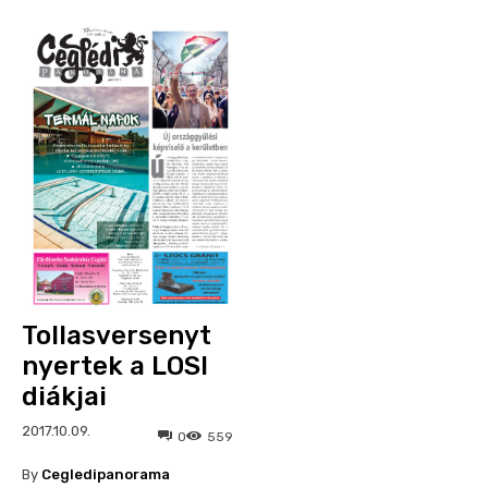
Tollasversenyt
nyertek a LOSI
diákjai
2017.10.09.
0
559
By
Cegledipanorama