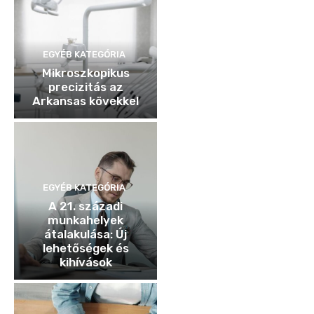
EGYÉB KATEGÓRIA
Mikroszkopikus
precizitás az
Arkansas kövekkel
EGYÉB KATEGÓRIA
A 21. századi
munkahelyek
átalakulása: Új
lehetőségek és
kihívások