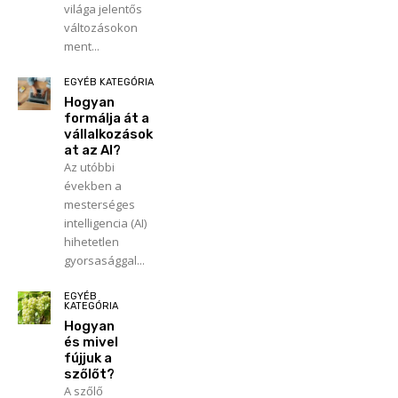
világa jelentős
változásokon
ment...
EGYÉB KATEGÓRIA
Hogyan
formálja át a
vállalkozások
at az AI?
Az utóbbi
években a
mesterséges
intelligencia (AI)
hihetetlen
gyorsasággal...
EGYÉB
KATEGÓRIA
Hogyan
és mivel
fújjuk a
szőlőt?
A szőlő