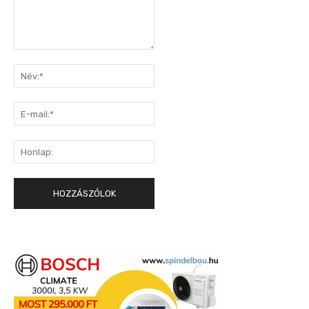
Hozzászólás:
Név:*
E-
mail:*
Honlap: