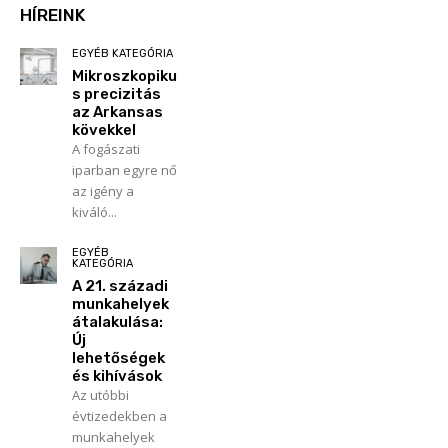
HÍREINK
EGYÉB KATEGÓRIA
Mikroszkopiku
s precizitás
az Arkansas
kövekkel
A fogászati
iparban egyre nő
az igény a
kiváló...
EGYÉB
KATEGÓRIA
A 21. századi
munkahelyek
átalakulása:
Új
lehetőségek
és kihívások
Az utóbbi
évtizedekben a
munkahelyek