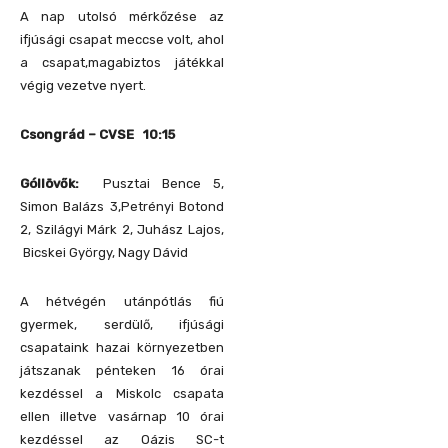
A nap utolsó mérkőzése az
ifjúsági csapat meccse volt, ahol
a csapat,magabiztos játékkal
végig vezetve nyert.
Csongrád – CVSE 10:15
Góllövők:
Pusztai Bence 5,
Simon Balázs 3,Petrényi Botond
2, Szilágyi Márk 2, Juhász Lajos,
Bicskei György, Nagy Dávid
A hétvégén utánpótlás fiú
gyermek, serdülő, ifjúsági
csapataink hazai környezetben
játszanak pénteken 16 órai
kezdéssel a Miskolc csapata
ellen illetve vasárnap 10 órai
kezdéssel az Oázis SC-t