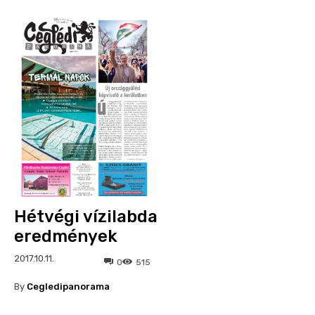
Hétvégi vízilabda
eredmények
2017.10.11.
0
515
By
Cegledipanorama