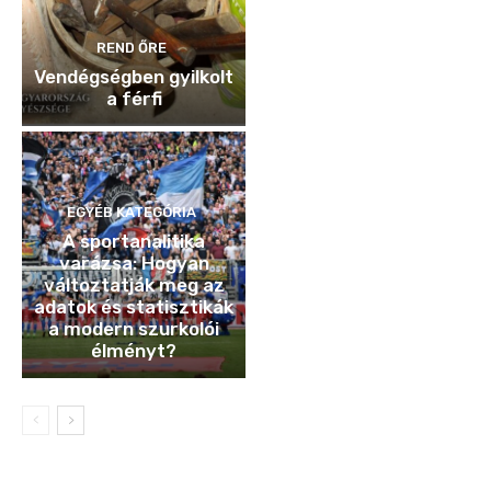
REND ŐRE
Vendégségben gyilkolt
a férfi
EGYÉB KATEGÓRIA
A sportanalitika
varázsa: Hogyan
változtatják meg az
adatok és statisztikák
a modern szurkolói
élményt?