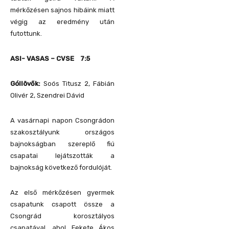
mérkőzésen sajnos hibáink miatt
végig az eredmény után
futottunk.
ASI- VASAS – CVSE 7:5
Góllövők:
Soós Titusz 2, Fábián
Olivér 2, Szendrei Dávid
A vasárnapi napon Csongrádon
szakosztályunk országos
bajnokságban szereplő fiú
csapatai lejátszották a
bajnokság következő fordulóját.
Az első mérkőzésen gyermek
csapatunk csapott össze a
Csongrád korosztályos
csapatával, ahol Fekete Ákos