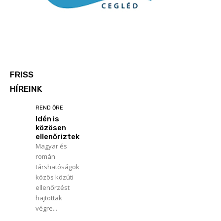
FRISS
HÍREINK
REND ŐRE
Idén is
közösen
ellenőriztek
Magyar és
román
társhatóságok
közös közúti
ellenőrzést
hajtottak
végre...