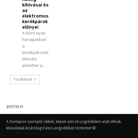
kihívásai és
az
elektromos
kerékpárok
előnyei
A forró nyári
hónapokban
a
kerékpározás
kihívást
jelenthet a...
Továbbiak
2017.10.11.
A honlapon szereplő cikkek, képek szerzői jogvédelem alatt állnak.
Másolásuk kizárólag írásos engedéllyel történhet ©