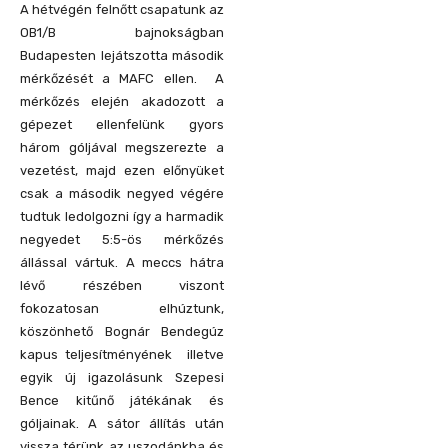
A hétvégén felnőtt csapatunk az
OB1/B bajnokságban
Budapesten lejátszotta második
mérkőzését a MAFC ellen. A
mérkőzés elején akadozott a
gépezet ellenfelünk gyors
három góljával megszerezte a
vezetést, majd ezen előnyüket
csak a második negyed végére
tudtuk ledolgozni így a harmadik
negyedet 5:5-ös mérkőzés
állással vártuk. A meccs hátra
lévő részében viszont
fokozatosan elhúztunk,
köszönhető Bognár Bendegúz
kapus teljesítményének illetve
egyik új igazolásunk Szepesi
Bence kitűnő játékának és
góljainak. A sátor állítás után
vissza térünk az uszodánkba és