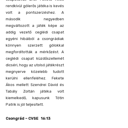
rendkívül gólerős játéka is kevés
volt a pontszerzéshez. A
második negyedben
megváltozott a játék képe az
addig vezető ceglédi csapat
egyéni hibáiból a csongrádiak
könnyen szerzett gólokkal
megfordították a mérkőzést. A
ceglédi csapat küzdőszellemét
dicséri, hogy az utolsó játékrészt
megnyerve közelebb tudott
kerülni ellenfeléhez. Fekete
Ákos mellett Szendrei Dàvid és
Tabály Zoltán játéka volt
kiemelkedő, kapusunk Tótin
Patrik is jól teljesített.
Csongrád – CVSE 16:13