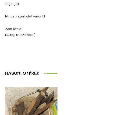
fogadják.
Minden szurkolót várunk!
Zám Attila
(A kép illusztráció.)
REND ŐRE
HASONLÓ HÍREK
Idén is közösen
ellenőriztek