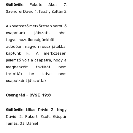
Góllövők:
Fekete Ákos 7,
Szendrei Dávid 4, Tabály Zoltán 2
A következő mérkőzésen serdülő
csapatunk játszott, ahol
fegyelmezetlenségünkből
adódóan, nagyon rossz játékkal
kaptunk ki. A mérkőzésen
jellemző volt a csapatra, hogy a
megbeszélt taktikát nem
tartották be illetve nem
csapatként játszottak.
Csongrád – CVSE 19:8
Góllövők:
Milus Dávid 3, Nagy
Dávid 2, Rakort Zsolt, Gáspár
Tamás, Gál Dániel