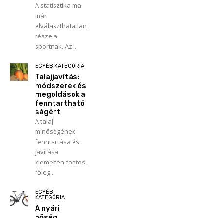
A statisztika ma
már
elválaszthatatlan
része a
sportnak. Az...
EGYÉB KATEGÓRIA
Talajjavítás:
módszerek és
megoldások a
fenntartható
ságért
A talaj
minőségének
fenntartása és
javítása
kiemelten fontos,
főleg...
EGYÉB
KATEGÓRIA
A nyári
hőség