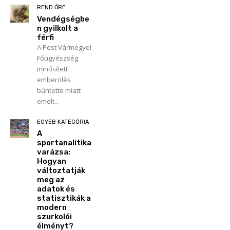
REND ŐRE
Vendégségbe
n gyilkolt a
férfi
A Pest Vármegyei
Főügyészség
minősített
emberölés
bűntette miatt
emelt...
EGYÉB KATEGÓRIA
A
sportanalitika
varázsa:
Hogyan
változtatják
meg az
adatok és
statisztikák a
modern
szurkolói
élményt?