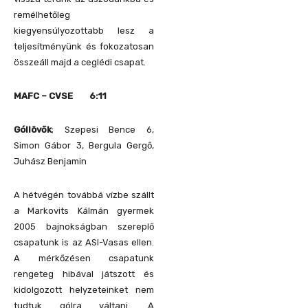
remélhetőleg
kiegyensúlyozottabb lesz a
teljesítményünk és fokozatosan
összeáll majd a ceglédi csapat.
MAFC – CVSE
6:11
Góllövők
; Szepesi Bence 6,
Simon Gábor 3, Bergula Gergő,
Juhász Benjamin
A hétvégén továbbá vízbe szállt
a Markovits Kálmán gyermek
2005 bajnokságban szereplő
csapatunk is az ASI-Vasas ellen.
A mérkőzésen csapatunk
rengeteg hibával játszott és
kidolgozott helyzeteinket nem
tudtuk gólra váltani. A