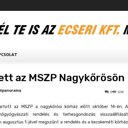
PCSOLAT
ett az MSZP Nagykőrösön
dipanorama
0
518
artott az MSZP a nagykőrösi kórház előtt október 14-én. A
nőgyógyászati rendelés és terhesgondozás visszaállítását
n augusztus 1-jével megszűnt a rendelés és a kecskeméti kórház