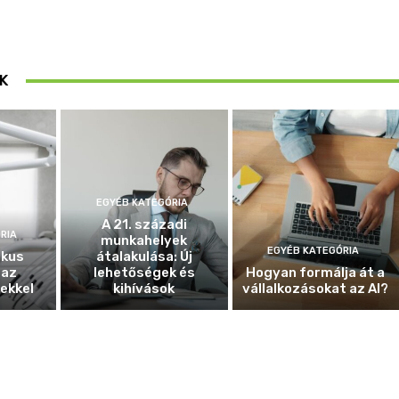
K
EGYÉB KATEGÓRIA
A 21. századi
RIA
munkahelyek
EGYÉB KATEGÓRIA
ikus
átalakulása: Új
 az
lehetőségek és
Hogyan formálja át a
ekkel
kihívások
vállalkozásokat az AI?