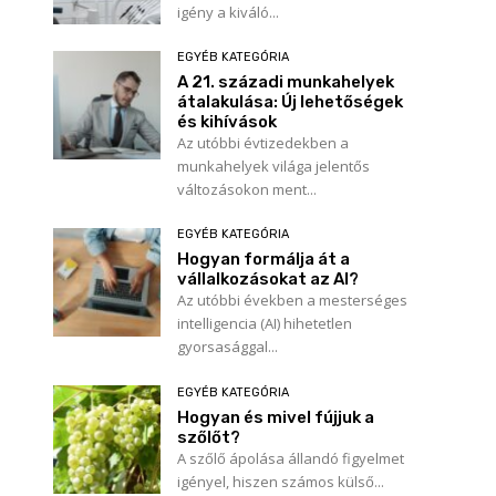
igény a kiváló...
EGYÉB KATEGÓRIA
A 21. századi munkahelyek
átalakulása: Új lehetőségek
és kihívások
Az utóbbi évtizedekben a
munkahelyek világa jelentős
változásokon ment...
EGYÉB KATEGÓRIA
Hogyan formálja át a
vállalkozásokat az AI?
Az utóbbi években a mesterséges
intelligencia (AI) hihetetlen
gyorsasággal...
EGYÉB KATEGÓRIA
Hogyan és mivel fújjuk a
szőlőt?
A szőlő ápolása állandó figyelmet
igényel, hiszen számos külső...