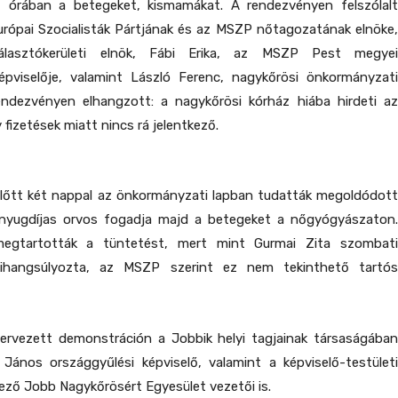
 órában a betegeket, kismamákat. A rendezvényen felszólalt
urópai Szocialisták Pártjának és az MSZP nőtagozatának elnöke,
álasztókerületi elnök, Fábi Erika, az MSZP Pest megyei
pviselője, valamint László Ferenc, nagykőrösi önkormányzati
rendezvényen elhangzott: a nagykőrösi kórház hiába hirdeti az
y fizetések miatt nincs rá jelentkező.
lőtt két nappal az önkormányzati lapban tudatták megoldódott
nyugdíjas orvos fogadja majd a betegeket a nőgyógyászaton.
megtartották a tüntetést, mert mint Gurmai Zita szombati
ihangsúlyozta, az MSZP szerint ez nem tekinthető tartós
ervezett demonstráción a Jobbik helyi tagjainak társaságában
 János országgyűlési képviselő, valamint a képviselő-testületi
ező Jobb Nagykőrösért Egyesület vezetői is.