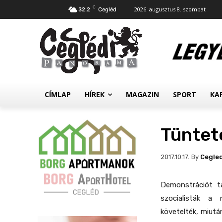
C
2026. augusztus 8. szombat
32.2
Cegléd
CÍMLAP
HÍREK
MAGAZIN
SPORT
KA
Tüntet
By
Cegle
2017.10.17.
Demonstrációt t
szocialisták a 
követelték, miutá