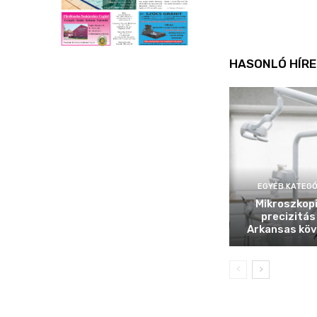
HASONLÓ HÍRE
EGYÉB KATEGÓ
Mikroszkop
precizitás
Arkansas köv