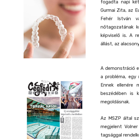
fogadta napi két
Gurmai Zita, az E
Fehér István v
nőtagozatának ké
képviselő is. A 
állást, az alacson
A demonstráció e
a probléma, egy 
Ennek ellenére 
beszédében is k
megoldásnak.
Az MSZP által sz
megjelent Volner
tagsággal rendelk