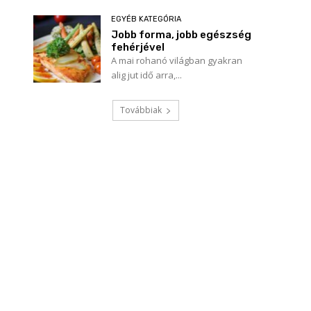
EGYÉB KATEGÓRIA
Jobb forma, jobb egészség
fehérjével
A mai rohanó világban gyakran
alig jut idő arra,...
Továbbiak
Név:*
E-
mail:*
Honlap: