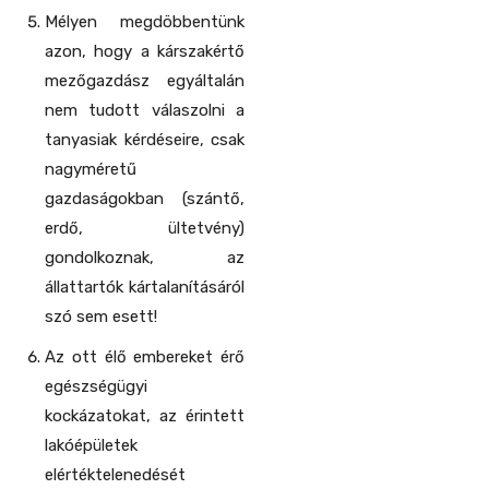
Mélyen megdöbbentünk
azon, hogy a kárszakértő
mezőgazdász egyáltalán
nem tudott válaszolni a
tanyasiak kérdéseire, csak
nagyméretű
gazdaságokban (szántő,
erdő, ültetvény)
gondolkoznak, az
állattartók kártalanításáról
szó sem esett!
Az ott élő embereket érő
egészségügyi
kockázatokat, az érintett
lakóépületek
elértéktelenedését