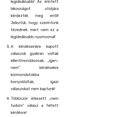
legideálisabb! Az érintett
lakosságot utoljára
kérdezték meg erről!
Jeleztük, hogy szerintünk
tévednek: mert nem ez a
legideálisabb nyomvonal!
A kérdéseinkre kapott
válaszok gyakran voltak
ellentmondásosak, „igen-
nem” kérdésekre
körmondatokba
bonyolódtak, igazi
válaszokat nem kaptunk!
Többször érkezett „nem
tudom” válasz a feltett
kérdésre!