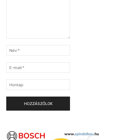
Hozzászólás:
Név:*
E-
mail:*
Honlap: