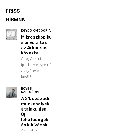
FRISS
HÍREINK
EGYÉB KATEGÓRIA
Mikroszkopiku
s precizitás
az Arkansas
kövekkel
A fogászati
iparban egyre nő
az igény a
kiváló...
EGYÉB
KATEGÓRIA
A 21. századi
munkahelyek
átalakulása:
Új
lehetőségek
és kihívások
Az utóbbi