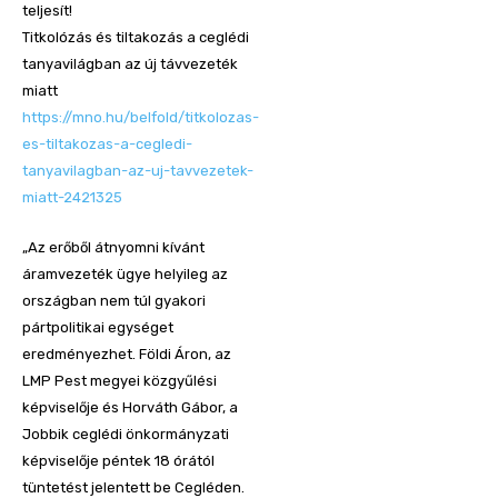
teljesít!
Titkolózás és tiltakozás a ceglédi
tanyavilágban az új távvezeték
miatt
https://mno.hu/belfold/titkolozas-
es-tiltakozas-a-cegledi-
tanyavilagban-az-uj-tavvezetek-
miatt-2421325
„Az erőből átnyomni kívánt
áramvezeték ügye helyileg az
országban nem túl gyakori
pártpolitikai egységet
eredményezhet. Földi Áron, az
LMP Pest megyei közgyűlési
képviselője és Horváth Gábor, a
Jobbik ceglédi önkormányzati
képviselője péntek 18 órától
tüntetést jelentett be Cegléden.