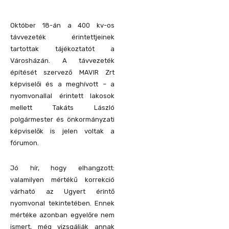
Október 18-án a 400 kv-os
távvezeték érintettjeinek
tartottak tájékoztatót a
Városházán. A távvezeték
építését szervező MAVIR Zrt
képviselői és a meghívott – a
nyomvonallal érintett lakosok
mellett Takáts László
polgármester és önkormányzati
képviselők is jelen voltak a
fórumon.
Jó hír, hogy elhangzott:
valamilyen mértékű korrekció
várható az Ugyert érintő
nyomvonal tekintetében. Ennek
mértéke azonban egyelőre nem
ismert, még vizsgálják annak