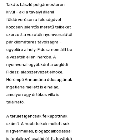
Takáts László polgármesteren
kívül – aki a tavalyi állami
földárverésen a feleségével
közösen jelentős méretű telkeket
szerzett a vezeték nyomvonalától
pár kilométeres távolságra –
egyelőre a helyi Fidesz nem állt be
a vezeték elleni harcba. A
nyomvonal egyébként a ceglédi
Fidesz-alapszervezet elnöke,
Hörömpő Annamária édesapjának
ingatlana mellett is elhalad,
amelyen egy értékes villa is
található.
A terület igencsak felkapottnak
számít. A hobbitelkek mellett sok
kisgyermekes, biogazdálkodással
is foglalkozó család él itt, továbbá