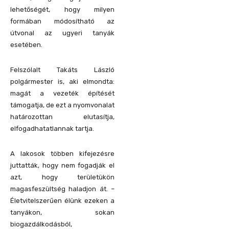
lehetőségét, hogy milyen
formában módosítható az
útvonal az ugyeri tanyák
esetében.
Felszólalt Takáts László
polgármester is, aki elmondta:
magát a vezeték építését
támogatja, de ezt a nyomvonalat
határozottan elutasítja,
elfogadhatatlannak tartja.
A lakosok többen kifejezésre
juttatták, hogy nem fogadják el
azt, hogy területükön
magasfeszültség haladjon át. –
Életvitelszerűen élünk ezeken a
tanyákon, sokan
biogazdálkodásból,