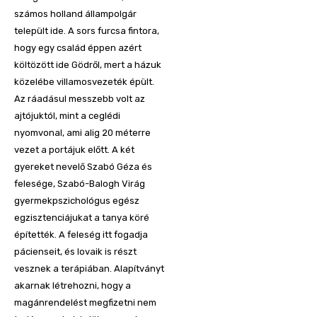
számos holland állampolgár
települt ide. A sors furcsa fintora,
hogy egy család éppen azért
költözött ide Gödről, mert a házuk
közelébe villamosvezeték épült.
Az ráadásul messzebb volt az
ajtójuktól, mint a ceglédi
nyomvonal, ami alig 20 méterre
vezet a portájuk előtt. A két
gyereket nevelő Szabó Géza és
felesége, Szabó-Balogh Virág
gyermekpszichológus egész
egzisztenciájukat a tanya köré
építették. A feleség itt fogadja
pácienseit, és lovaik is részt
vesznek a terápiában. Alapítványt
akarnak létrehozni, hogy a
magánrendelést megfizetni nem