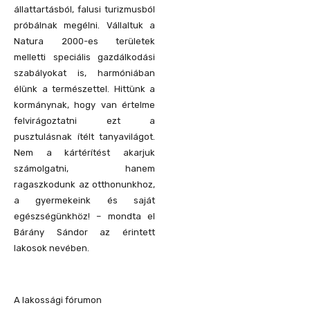
állattartásból, falusi turizmusból
próbálnak megélni. Vállaltuk a
Natura 2000-es területek
melletti speciális gazdálkodási
szabályokat is, harmóniában
élünk a természettel. Hittünk a
kormánynak, hogy van értelme
felvirágoztatni ezt a
pusztulásnak ítélt tanyavilágot.
Nem a kártérítést akarjuk
számolgatni, hanem
ragaszkodunk az otthonunkhoz,
a gyermekeink és saját
egészségünkhöz! – mondta el
Bárány Sándor az érintett
lakosok nevében.
A lakossági fórumon