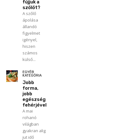
fújjuk a
szőlőt?
A szőlő
ápolása
állandó
figyelmet
igényel,
hiszen
számos
külső...
EGYÉB
KATEGÓRIA
Jobb
forma,
jobb
egészség
fehérjével
A mai
rohanó
világban
gyakran alig
jut idő