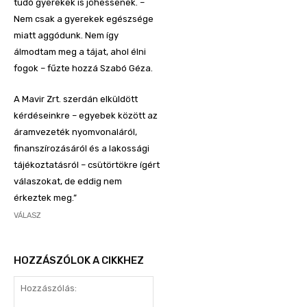
tudó gyerekek is jöhessenek. –
Nem csak a gyerekek egészsége
miatt aggódunk. Nem így
álmodtam meg a tájat, ahol élni
fogok – fűzte hozzá Szabó Géza.
A Mavir Zrt. szerdán elküldött
kérdéseinkre – egyebek között az
áramvezeték nyomvonaláról,
finanszírozásáról és a lakossági
tájékoztatásról – csütörtökre ígért
válaszokat, de eddig nem
érkeztek meg.”
VÁLASZ
HOZZÁSZÓLOK A CIKKHEZ