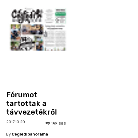
Fórumot
tartottak a
távvezetékről
2017.10.20.
1
583
By
Cegledipanorama