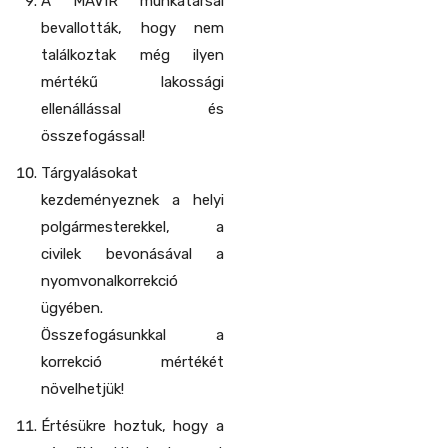
A MAVIR munkatársai
bevallották, hogy nem
találkoztak még ilyen
mértékű lakossági
ellenállással és
összefogással!
Tárgyalásokat
kezdeményeznek a helyi
polgármesterekkel, a
civilek bevonásával a
nyomvonalkorrekció
ügyében.
Összefogásunkkal a
korrekció mértékét
növelhetjük!
Értésükre hoztuk, hogy a