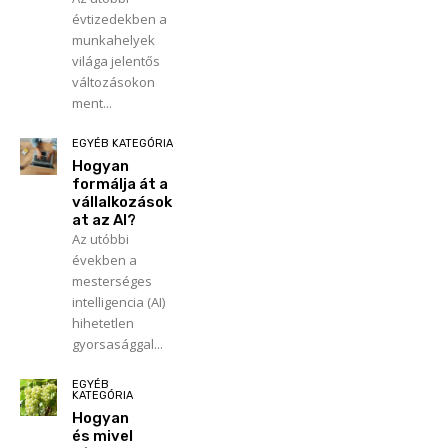
évtizedekben a
munkahelyek
világa jelentős
változásokon
ment...
EGYÉB KATEGÓRIA
Hogyan
formálja át a
vállalkozások
at az AI?
Az utóbbi
években a
mesterséges
intelligencia (AI)
hihetetlen
gyorsasággal...
EGYÉB
KATEGÓRIA
Hogyan
és mivel