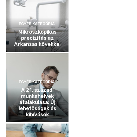
EGYÉB KATEGÓRIA
Mikroszkopikus
precizitás az
Arkansas kövekkel
EGYÉB KATEGÓRIA
A 21. századi
munkahelyek
átalakulása: Új
lehetőségek és
kihívások