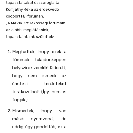
tapasztaltakat összefoglalta
Komjáthy Réka az érdekvédő
csoport FB-fórumán:
„A MAVIR Zrt. lakossági fórumain
az alábbi meglátásaink,
tapasztalataink születtek:
Megtudtuk, hogy ezek a
fórumok tulajdonképpen
helyszíni szemlék! Kiderült,
hogy nem ismerik az
érintett területeket
testközelből! (Így nem is
fogják.)
Elismerték, hogy van
másik nyomvonal, de
eddig úgy gondolták, ez a