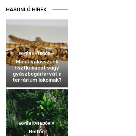
HASONLÓ HÍREK
EGYÉB KATEGÓRIA
Miért válasszunk
lisztkukacot vagy
gyászbogárlárvát a
terrárium lakóinak?
EGYÉB KATEGÓRIA
Beltéri