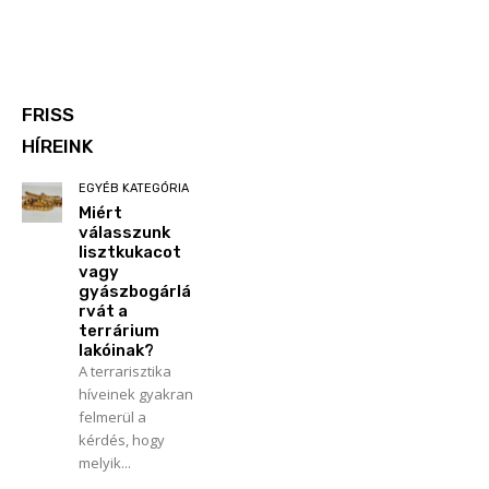
FRISS
HÍREINK
EGYÉB KATEGÓRIA
Miért
válasszunk
lisztkukacot
vagy
gyászbogárlá
rvát a
terrárium
lakóinak?
A terrarisztika
híveinek gyakran
felmerül a
kérdés, hogy
melyik...