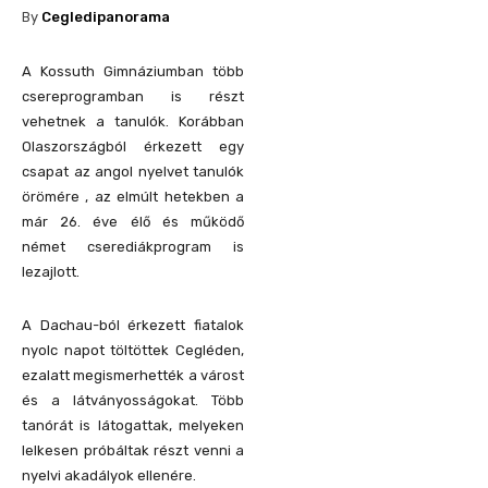
By
Cegledipanorama
A Kossuth Gimnáziumban több
csereprogramban is részt
vehetnek a tanulók. Korábban
Olaszországból érkezett egy
csapat az angol nyelvet tanulók
örömére , az elmúlt hetekben a
már 26. éve élő és működő
német cserediákprogram is
lezajlott.
A Dachau-ból érkezett fiatalok
nyolc napot töltöttek Cegléden,
ezalatt megismerhették a várost
és a látványosságokat. Több
tanórát is látogattak, melyeken
lelkesen próbáltak részt venni a
nyelvi akadályok ellenére.