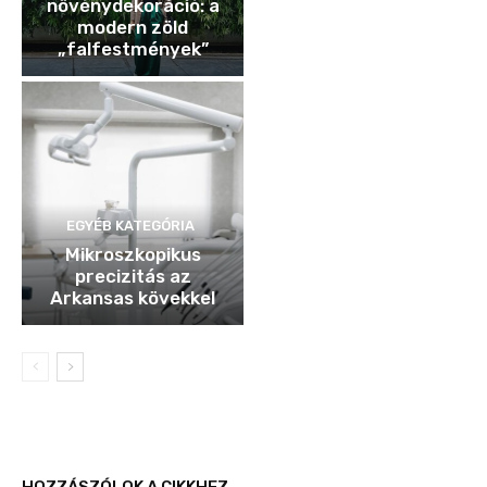
növénydekoráció: a
modern zöld
„falfestmények”
EGYÉB KATEGÓRIA
Mikroszkopikus
precizitás az
Arkansas kövekkel