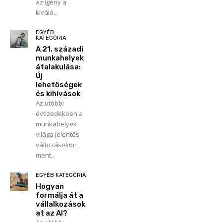
az igény a
kiváló...
EGYÉB
KATEGÓRIA
A 21. századi
munkahelyek
átalakulása:
Új
lehetőségek
és kihívások
Az utóbbi
évtizedekben a
munkahelyek
világa jelentős
változásokon
ment...
EGYÉB KATEGÓRIA
Hogyan
formálja át a
vállalkozások
at az AI?