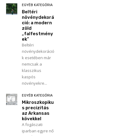
EGYÉB KATEGÓRIA
Beltéri
növénydekorá
ció: a modern
zöld
„falfestmény
ek”
Beltéri
növénydekoráció
k esetében már
nemcsak a
klasszikus
kaspós
növényekre...
EGYÉB KATEGÓRIA
Mikroszkopiku
s precizitás
az Arkansas
kövekkel
A fogászati
iparban egyre nő