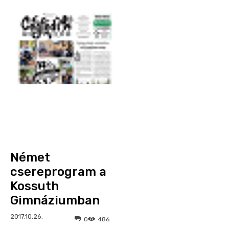
Német
csereprogram a
Kossuth
Gimnáziumban
2017.10.26.
0
486