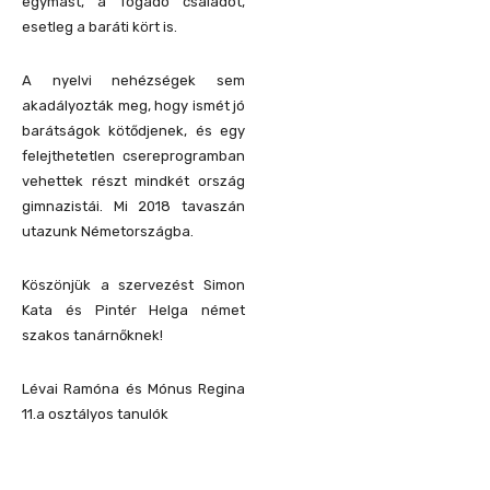
egymást, a fogadó családot,
esetleg a baráti kört is.
A nyelvi nehézségek sem
akadályozták meg, hogy ismét jó
barátságok kötődjenek, és egy
felejthetetlen csereprogramban
vehettek részt mindkét ország
gimnazistái. Mi 2018 tavaszán
utazunk Németországba.
Köszönjük a szervezést Simon
Kata és Pintér Helga német
szakos tanárnőknek!
Lévai Ramóna és Mónus Regina
11.a osztályos tanulók