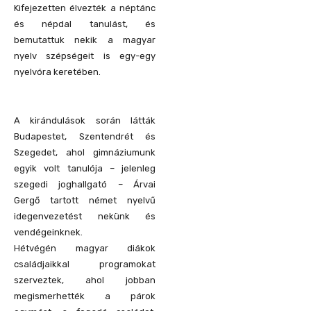
Kifejezetten élvezték a néptánc
és népdal tanulást, és
bemutattuk nekik a magyar
nyelv szépségeit is egy-egy
nyelvóra keretében.
A kirándulások során látták
Budapestet, Szentendrét és
Szegedet, ahol gimnáziumunk
egyik volt tanulója – jelenleg
szegedi joghallgató – Árvai
Gergő tartott német nyelvű
idegenvezetést nekünk és
vendégeinknek.
Hétvégén magyar diákok
családjaikkal programokat
szerveztek, ahol jobban
megismerhették a párok