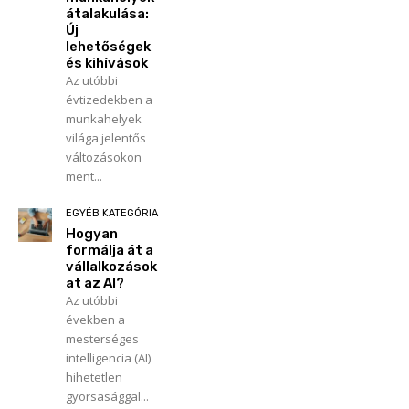
átalakulása:
Új
lehetőségek
és kihívások
Az utóbbi
évtizedekben a
munkahelyek
világa jelentős
változásokon
ment...
EGYÉB KATEGÓRIA
Hogyan
formálja át a
vállalkozások
at az AI?
Az utóbbi
években a
mesterséges
intelligencia (AI)
hihetetlen
gyorsasággal...