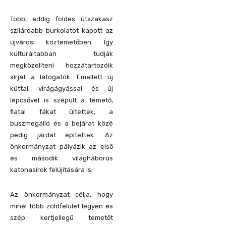
Több, eddig földes útszakasz
szilárdabb burkolatot kapott az
újvárosi köztemetőben. Így
kulturáltabban tudják
megközelíteni hozzátartozóik
sírját a látogatók. Emellett új
kúttal, virágágyással és új
lépcsővel is szépült a temető,
fiatal fákat ültettek, a
buszmegálló és a bejárat közé
pedig járdát építettek. Az
önkormányzat pályázik az első
és második világháborús
katonasírok felújítására is.
Az önkormányzat célja, hogy
minél több zöldfelület legyen és
szép kertjellegű temetőt