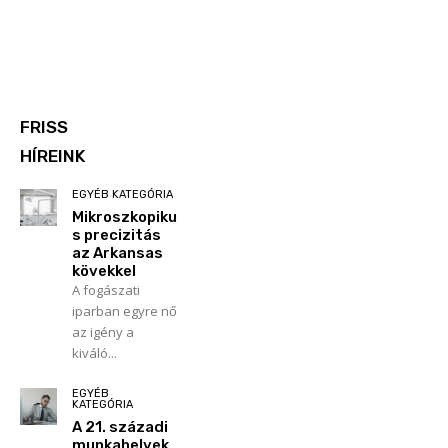
FRISS
HÍREINK
EGYÉB KATEGÓRIA
Mikroszkopiku
s precizitás
az Arkansas
kövekkel
A fogászati
iparban egyre nő
az igény a
kiváló...
EGYÉB
KATEGÓRIA
A 21. századi
munkahelyek