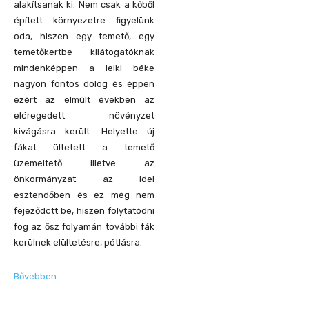
alakítsanak ki. Nem csak a kőből
épített környezetre figyelünk
oda, hiszen egy temető, egy
temetőkertbe kilátogatóknak
mindenképpen a lelki béke
nagyon fontos dolog és éppen
ezért az elmúlt években az
elöregedett növényzet
kivágásra került. Helyette új
fákat ültetett a temető
üzemeltető illetve az
önkormányzat az idei
esztendőben és ez még nem
fejeződött be, hiszen folytatódni
fog az ősz folyamán további fák
kerülnek elültetésre, pótlásra.
Bővebben…