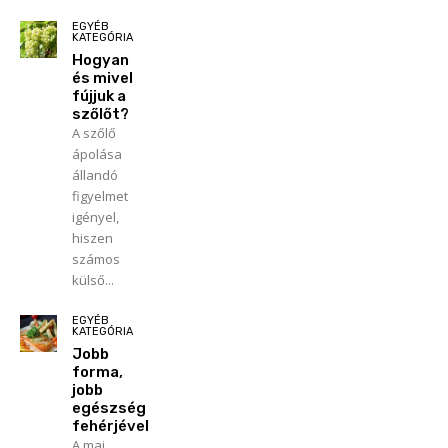
EGYÉB
KATEGÓRIA
Hogyan
és mivel
fújjuk a
szőlőt?
A szőlő
ápolása
állandó
figyelmet
igényel,
hiszen
számos
külső...
EGYÉB
KATEGÓRIA
Jobb
forma,
jobb
egészség
fehérjével
A mai