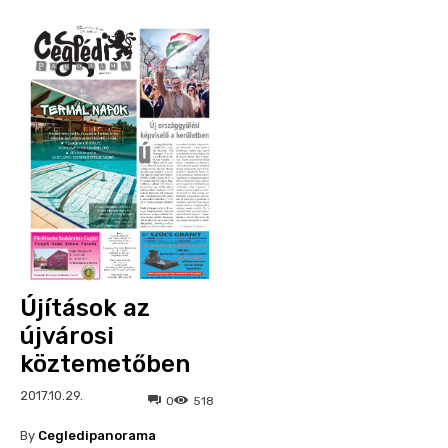
Újítások az
újvárosi
köztemetőben
2017.10.29.
0
518
By
Cegledipanorama