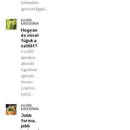
hihetetlen
gyorsasággal...
EGYÉB
KATEGÓRIA
Hogyan
és mivel
fújjuk a
szőlőt?
A szőlő
ápolása
állandó
figyelmet
igényel,
hiszen
számos
külső...
EGYÉB
KATEGÓRIA
Jobb
forma,
jobb