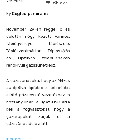
2017.11.14.
0
597
By
Cegledipanorama
November 29-én reggel 8 és
délután négy között Farmos,
Tápiógyörgye, Tápiószele,
Tápiószentmárton, Tápiószőlős
és Újszilvás településeken
rendkívüli gázszünet lesz.
A gázszünet oka, hogy az M4-es
autópálya építése a települést
ellátó gázelosztó vezetékhez is
hozzányúlnak. A Tigáz-DSO arra
kéri a fogyasztókat, hogy a
gázcsapokat zárják el a
gázszünet ideje alatt.
index.hu