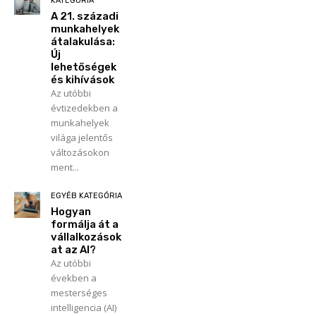
KATEGÓRIA
A 21. századi
munkahelyek
átalakulása:
Új
lehetőségek
és kihívások
Az utóbbi
évtizedekben a
munkahelyek
világa jelentős
változásokon
ment...
EGYÉB KATEGÓRIA
Hogyan
formálja át a
vállalkozások
at az AI?
Az utóbbi
években a
mesterséges
intelligencia (AI)