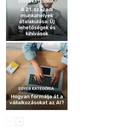
EGYÉB KATEGÓRIA
A 21. századi
munkahelyek
átalakulása: Új
lehetőségek és
kihívások
EGYÉB KATEGÓRIA
Hogyan formálja át a
vállalkozásokat az AI?