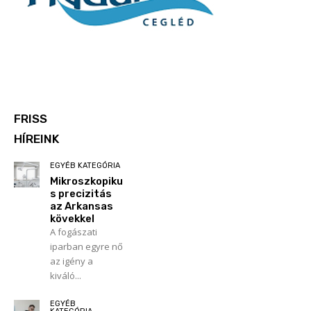
FRISS
HÍREINK
EGYÉB KATEGÓRIA
Mikroszkopiku
s precizitás
az Arkansas
kövekkel
A fogászati
iparban egyre nő
az igény a
kiváló...
EGYÉB