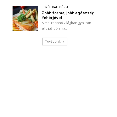
EGYÉB KATEGÓRIA
Jobb forma, jobb egészség
fehérjével
A mai rohanó világban gyakran
alig jut idő arra,...
Továbbiak
Név:*
E-
mail:*