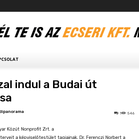
PCSOLAT
al indul a Budai út
ása
dipanorama
1
546
r Közút Nonprofit Zrt. a
 terveit a képviselőtestület tagjainak. Dr. Ferenczi Norbert a