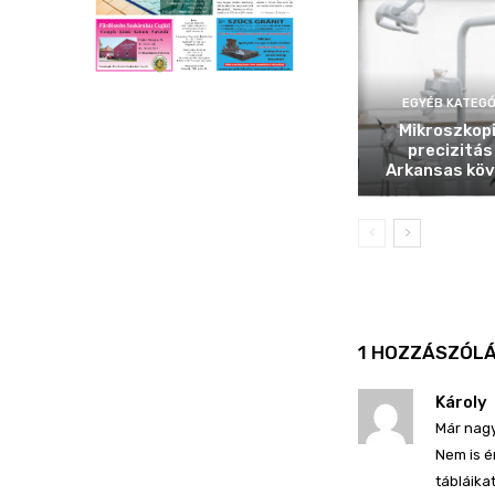
EGYÉB KATEGÓ
Mikroszkop
precizitás
Arkansas köv
1 HOZZÁSZÓL
Károly
Már nagy
Nem is é
tábláika