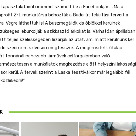
e tapasztalatairól örömmel számolt be a Facebookján: „Ma a
rofit Zrt. munkatársa behozták a Budai út felújítási terveit a
a. Végre láthattuk is! A buszmegállók kis öblökkel kerülnek
 szükséges leburkolják a szikkasztó árkokat is. Várhatóan áprilisban
att teljes szélességében lezárják az utat, ami miatt kerülnünk kell
, de szerintem szívesen megtesszük. A megerősített útalap
 öt tonnánál nehezebb járművek célforgalomban való
Természetesen a munkálatok megkezdése előtt helyszíni lakossági
sor kerül. A tervek szerint a Laska fesztiválkor már legalább fél
közlekedni!”
K