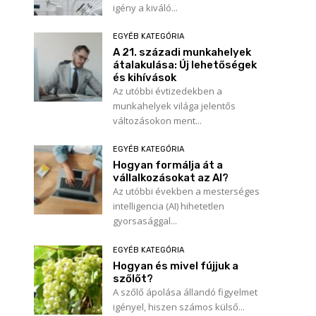
igény a kiváló...
EGYÉB KATEGÓRIA
A 21. századi munkahelyek
átalakulása: Új lehetőségek
és kihívások
Az utóbbi évtizedekben a
munkahelyek világa jelentős
változásokon ment...
EGYÉB KATEGÓRIA
Hogyan formálja át a
vállalkozásokat az AI?
Az utóbbi években a mesterséges
intelligencia (AI) hihetetlen
gyorsasággal...
EGYÉB KATEGÓRIA
Hogyan és mivel fújjuk a
szőlőt?
A szőlő ápolása állandó figyelmet
igényel, hiszen számos külső...