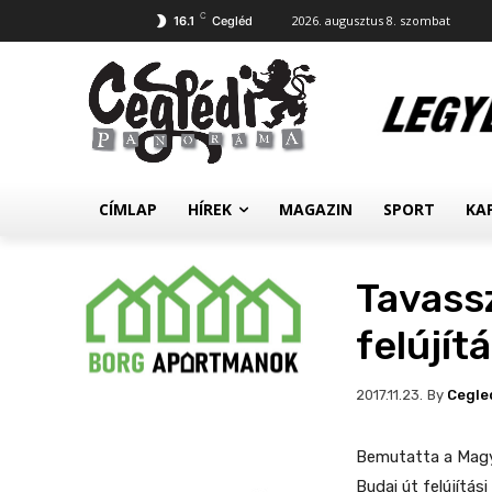
C
2026. augusztus 8. szombat
16.1
Cegléd
CÍMLAP
HÍREK
MAGAZIN
SPORT
KA
Tavassz
felújít
By
Cegle
2017.11.23.
Bemutatta a Magya
Budai út felújítási