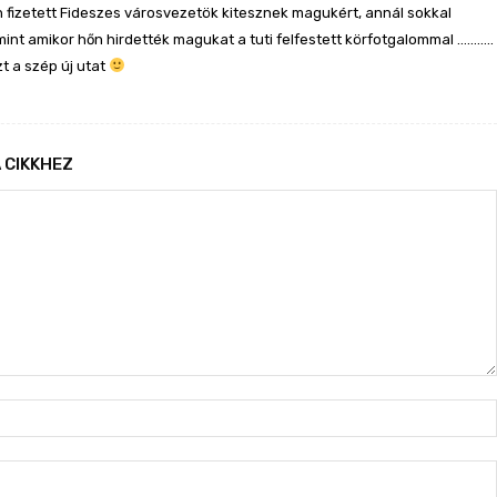
 fizetett Fideszes városvezetök kitesznek magukért, annál sokkal
mint amikor hőn hirdették magukat a tuti felfestett körfotgalommal ………..
zt a szép új utat
 CIKKHEZ