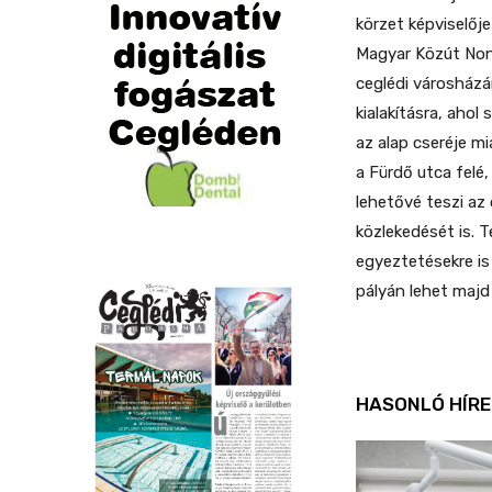
körzet képviselőj
Magyar Közút Nonp
ceglédi városházár
kialakításra, ahol
az alap cseréje mi
a Fürdő utca felé
lehetővé teszi az
közlekedését is. 
egyeztetésekre is 
pályán lehet majd 
HASONLÓ HÍRE