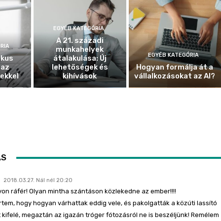
EGYÉB KATEGÓRIA
A 21. századi
RIA
munkahelyek
EGYÉB KATEGÓRIA
ikus
átalakulása: Új
 az
lehetőségek és
Hogyan formálja át a
ekkel
kihívások
vállalkozásokat az AI?
ÁS
2018.03.27. Nál nél 20:20
on ráfér! Olyan mintha szántáson közlekedne az ember!!!!
rtem, hogy hogyan várhattak eddig vele, és pakolgatták a közúti lassító
t kifelé, megaztán az igazán tróger fótozásról ne is beszéljünk! Remélem