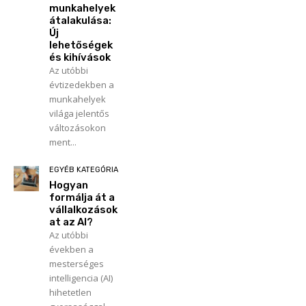
munkahelyek
átalakulása:
Új
lehetőségek
és kihívások
Az utóbbi
évtizedekben a
munkahelyek
világa jelentős
változásokon
ment...
EGYÉB KATEGÓRIA
Hogyan
formálja át a
vállalkozások
at az AI?
Az utóbbi
években a
mesterséges
intelligencia (AI)
hihetetlen