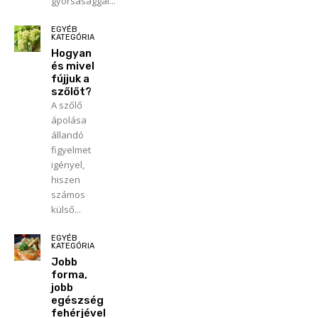
gyorsasággal...
EGYÉB
KATEGÓRIA
Hogyan
és mivel
fújjuk a
szőlőt?
A szőlő
ápolása
állandó
figyelmet
igényel,
hiszen
számos
külső...
EGYÉB
KATEGÓRIA
Jobb
forma,
jobb
egészség
fehérjével