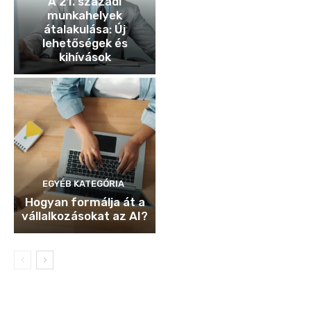
A 21. századi
munkahelyek
átalakulása: Új
lehetőségek és
kihívások
EGYÉB KATEGÓRIA
Hogyan formálja át a
vállalkozásokat az AI?