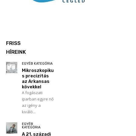
FRISS
HÍREINK
EGYÉB KATEGÓRIA
Mikroszkopiku
s precizitás
az Arkansas
kövekkel
A fogászati
iparban egyre nő
az igény a
kiváló...
EGYÉB
KATEGÓRIA
A 21. századi