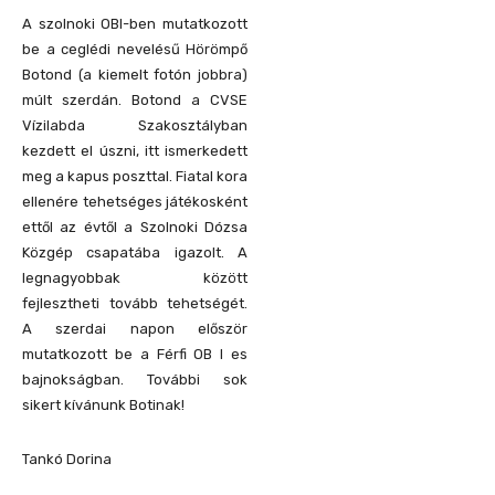
A szolnoki OBI-ben mutatkozott
be a ceglédi nevelésű Hörömpő
Botond (a kiemelt fotón jobbra)
múlt szerdán. Botond a CVSE
Vízilabda Szakosztályban
kezdett el úszni, itt ismerkedett
meg a kapus poszttal. Fiatal kora
ellenére tehetséges játékosként
ettől az évtől a Szolnoki Dózsa
Közgép csapatába igazolt. A
legnagyobbak között
fejlesztheti tovább tehetségét.
A szerdai napon először
mutatkozott be a Férfi OB I es
bajnokságban. További sok
sikert kívánunk Botinak!
Tankó Dorina