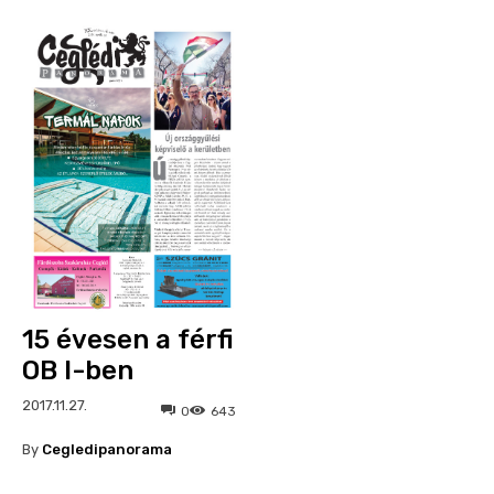
15 évesen a férfi
OB I-ben
2017.11.27.
0
643
By
Cegledipanorama