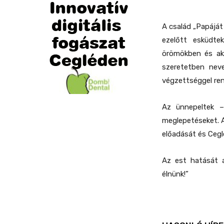
A család „Papáját
ezelőtt esküdte
örömökben és akk
szeretetben neve
végzettséggel ren
Az ünnepeltek 
meglepetéseket. A
előadását és Ceglé
Az est hatását 
élnünk!”