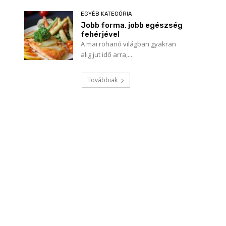
EGYÉB KATEGÓRIA
Jobb forma, jobb egészség
fehérjével
A mai rohanó világban gyakran
alig jut idő arra,...
Továbbiak
Név:*
E-
mail:*
Honlap: