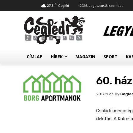
C
2026. augusztus 8. szombat
27.8
Cegléd
CÍMLAP
HÍREK
MAGAZIN
SPORT
KA
60. há
By
Cegle
2017.11.27.
Családi ünnepsé
délután. A Kuli c