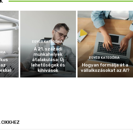
K
EGYÉB KATEGÓRIA
A 21. századi
RIA
munkahelyek
EGYÉB KATEGÓRIA
ikus
átalakulása: Új
 az
lehetőségek és
Hogyan formálja át a
ekkel
kihívások
vállalkozásokat az AI?
 CIKKHEZ