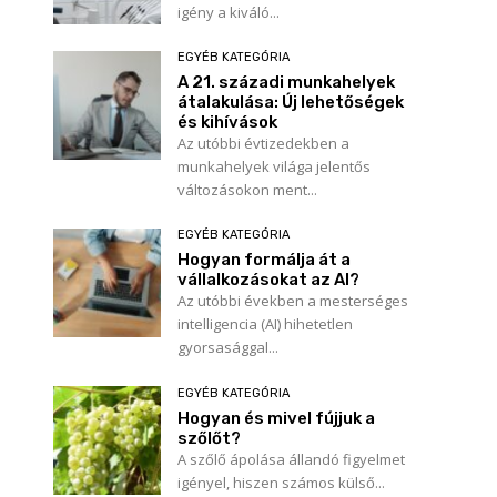
igény a kiváló...
EGYÉB KATEGÓRIA
A 21. századi munkahelyek
átalakulása: Új lehetőségek
és kihívások
Az utóbbi évtizedekben a
munkahelyek világa jelentős
változásokon ment...
EGYÉB KATEGÓRIA
Hogyan formálja át a
vállalkozásokat az AI?
Az utóbbi években a mesterséges
intelligencia (AI) hihetetlen
gyorsasággal...
EGYÉB KATEGÓRIA
Hogyan és mivel fújjuk a
szőlőt?
A szőlő ápolása állandó figyelmet
igényel, hiszen számos külső...