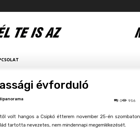
PCSOLAT
zassági évforduló
dipanorama
0
956
gtől volt hangos a Csipkó étterem november 25-én szombaton
salád tartotta nevezetes, nem mindennapi megemlékezését.