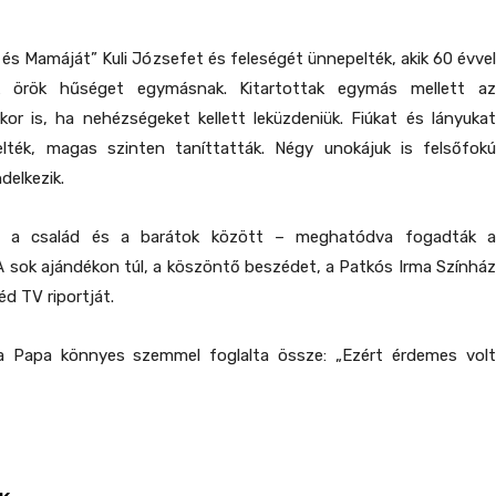
 és Mamáját” Kuli Józsefet és feleségét ünnepelték, akik 60 évvel
k örök hűséget egymásnak. Kitartottak egymás mellett az
or is, ha nehézségeket kellett leküzdeniük. Fiúkat és lányukat
lték, magas szinten taníttatták. Négy unokájuk is felsőfokú
delkezik.
– a család és a barátok között – meghatódva fogadták a
 sok ajándékon túl, a köszöntő beszédet, a Patkós Irma Színház
d TV riportját.
a Papa könnyes szemmel foglalta össze: „Ezért érdemes volt