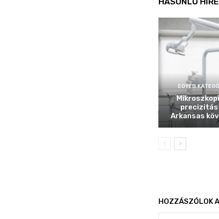
HASONLÓ HÍRE
EGYÉB KATEGÓ
Mikroszkop
precizitás
Arkansas köv
HOZZÁSZÓLOK A