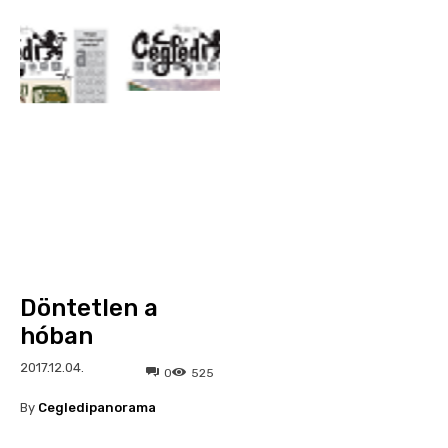
Döntetlen a
hóban
2017.12.04.
0
525
By
Cegledipanorama