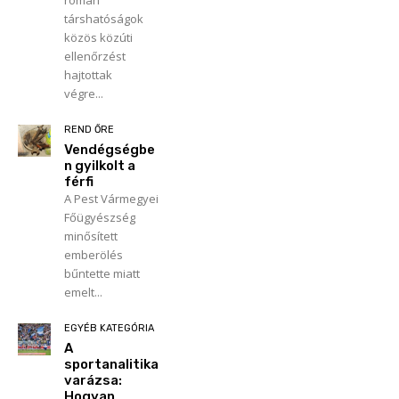
társhatóságok
közös közúti
ellenőrzést
hajtottak
végre...
REND ŐRE
Vendégségbe
n gyilkolt a
férfi
A Pest Vármegyei
Főügyészség
minősített
emberölés
bűntette miatt
emelt...
EGYÉB KATEGÓRIA
A
sportanalitika
varázsa:
Hogyan