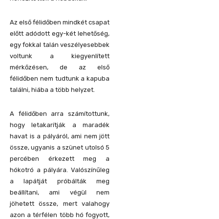
Az első félidőben mindkét csapat
előtt adódott egy-két lehetőség,
egy fokkal talán veszélyesebbek
voltunk a kiegyenlített
mérkőzésen, de az első
félidőben nem tudtunk a kapuba
találni, hiába a több helyzet.
A félidőben arra számítottunk,
hogy letakarítják a maradék
havat is a pályáról, ami nem jött
össze, ugyanis a szünet utolsó 5
percében érkezett meg a
hókotró a pályára. Valószínűleg
a lapátját próbálták meg
beállítani, ami végül nem
jöhetett össze, mert valahogy
azon a térfélen több hó fogyott,