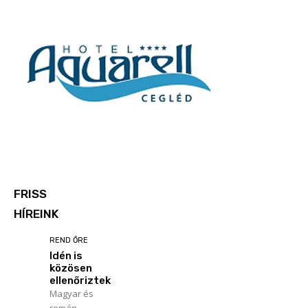
FRISS
HÍREINK
REND ŐRE
Idén is
közösen
ellenőriztek
Magyar és
román