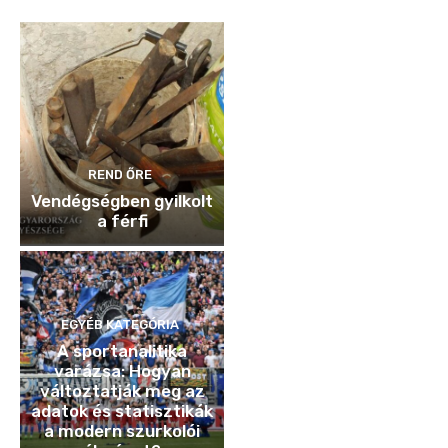
REND ŐRE
Vendégségben gyilkolt
a férfi
EGYÉB KATEGÓRIA
A sportanalitika
varázsa: Hogyan
változtatják meg az
adatok és statisztikák
a modern szurkolói