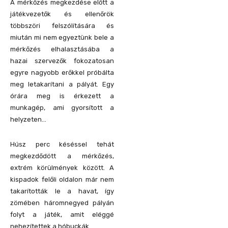
A mérkőzés megkezdése előtt a
játékvezetők és ellenőrök
többszöri felszólítására és
miután mi nem egyeztünk bele a
mérkőzés elhalasztásába a
hazai szervezők fokozatosan
egyre nagyobb erőkkel próbálta
meg letakarítani a pályát. Egy
órára meg is érkezett a
munkagép, ami gyorsított a
helyzeten…
Húsz perc késéssel tehát
megkezdődött a mérkőzés,
extrém körülmények között. A
kispadok felőli oldalon már nem
takarították le a havat, így
zömében háromnegyed pályán
folyt a játék, amit eléggé
nehezítettek a hóbuckák.