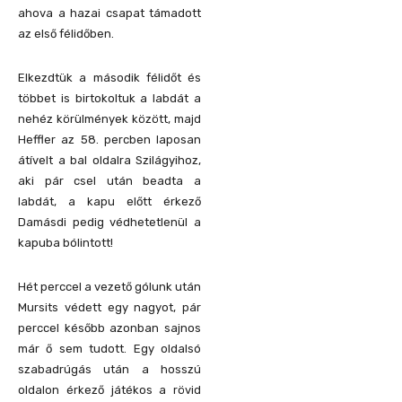
ahova a hazai csapat támadott
az első félidőben.
Elkezdtük a második félidőt és
többet is birtokoltuk a labdát a
nehéz körülmények között, majd
Heffler az 58. percben laposan
átívelt a bal oldalra Szilágyihoz,
aki pár csel után beadta a
labdát, a kapu előtt érkező
Damásdi pedig védhetetlenül a
kapuba bólintott!
Hét perccel a vezető gólunk után
Mursits védett egy nagyot, pár
perccel később azonban sajnos
már ő sem tudott. Egy oldalsó
szabadrúgás után a hosszú
oldalon érkező játékos a rövid