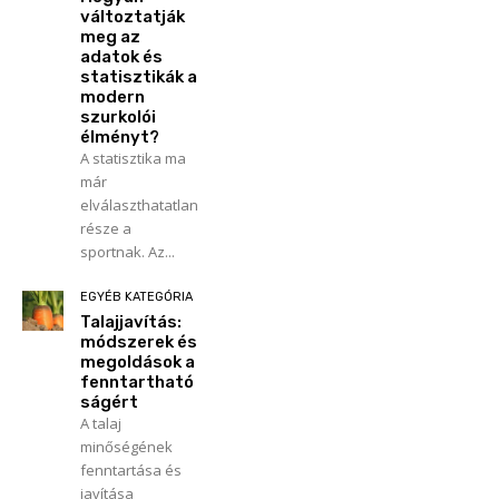
változtatják
meg az
adatok és
statisztikák a
modern
szurkolói
élményt?
A statisztika ma
már
elválaszthatatlan
része a
sportnak. Az...
EGYÉB KATEGÓRIA
Talajjavítás:
módszerek és
megoldások a
fenntartható
ságért
A talaj
minőségének
fenntartása és
javítása