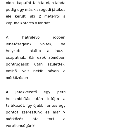
oldali kapufát találta el, a labda
pedig egy másik szegedi játékos
elé került, aki 2 méterről a
kapuba kotorta a labdát.
A hátralévő időben
lehetőségeink voltak, de
helyzetei inkább a hazai
csapatnak. Bár ezek zömében
pontrúgások után születtek,
amiből volt nekik bőven a
mérkőzésen.
A játékvezető egy perc
hosszabbítás után lefújta a
találkozót, így újabb fontos egy
pontot szereztünk és már 9
mérkőzés óta tart a
veretlenségünk!