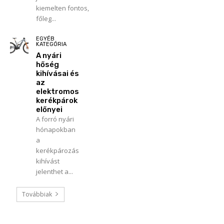
kiemelten fontos,
főleg...
EGYÉB
KATEGÓRIA
A nyári
hőség
kihívásai és
az
elektromos
kerékpárok
előnyei
A forró nyári
hónapokban
a
kerékpározás
kihívást
jelenthet a...
Továbbiak