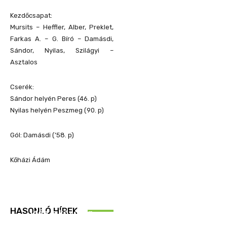
Kezdőcsapat:
Mursits – Heffler, Alber, Preklet,
Farkas A. – G. Bíró – Damásdi,
Sándor, Nyilas, Szilágyi –
Asztalos
Cserék:
Sándor helyén Peres (46. p)
Nyilas helyén Peszmeg (90. p)
Gól: Damásdi (’58. p)
Kőházi Ádám
REND ŐRE
HASONLÓ HÍREK
Idén is közösen
ellenőriztek