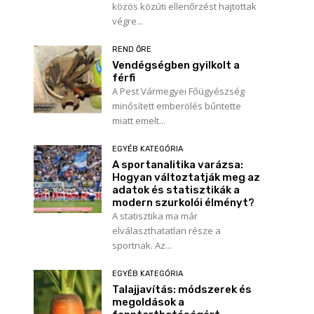
közös közúti ellenőrzést hajtottak
végre...
REND ŐRE
Vendégségben gyilkolt a
férfi
A Pest Vármegyei Főügyészség
minősített emberölés bűntette
miatt emelt...
EGYÉB KATEGÓRIA
A sportanalitika varázsa:
Hogyan változtatják meg az
adatok és statisztikák a
modern szurkolói élményt?
A statisztika ma már
elválaszthatatlan része a
sportnak. Az...
EGYÉB KATEGÓRIA
Talajjavítás: módszerek és
megoldások a