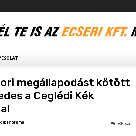
PCSOLAT
ori megállapodást kötött
edes a Ceglédi Kék
al
edipanorama
0
668