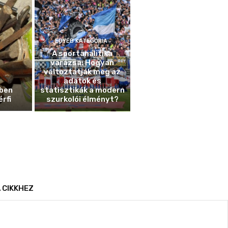
EGYÉB KATEGÓRIA
A sportanalitika
varázsa: Hogyan
változtatják meg az
adatok és
ben
statisztikák a modern
érfi
szurkolói élményt?
 CIKKHEZ