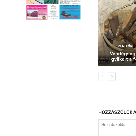
REND ŐRE
Vendégség
gyilkolt a f
HOZZÁSZÓLOK A