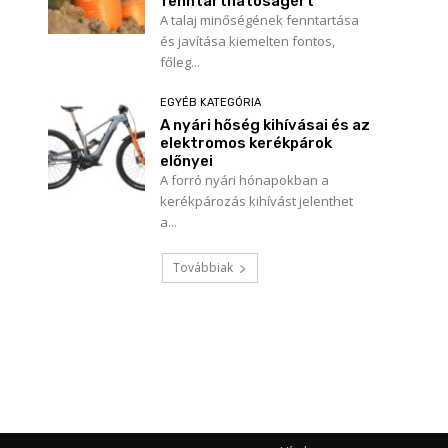
fenntarthatóságért
A talaj minőségének fenntartása
és javítása kiemelten fontos,
főleg...
EGYÉB KATEGÓRIA
A nyári hőség kihívásai és az
elektromos kerékpárok
Név:*
előnyei
A forró nyári hónapokban a
E-
kerékpározás kihívást jelenthet
mail:*
a...
Honlap:
Továbbiak