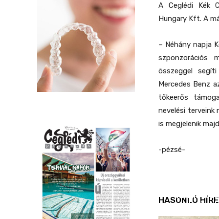
A Ceglédi Kék 
Hungary Kft. A má
– Néhány napja K
szponzorációs 
összeggel segít
Mercedes Benz az
tőkeerős támog
nevelési terveink
is megjelenik majd
-pézsé-
REND ŐRE
Idén is köz
HASONLÓ HÍRE
ellenőrizt