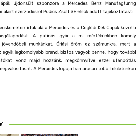
Cápák újdonsült szponzora a Mercedes Benz Manufagturing
r aláírt szerződésről Pudics Zsolt SE elnök adott tájékoztatást:
ecskeméten írtuk alá a Mercedes és a Ceglédi Kék Cápák közötti
megállapodást. A patinás gyár a mi mértékünkben komoly
i jövendőbeli munkánkat. Óriási öröm ez számunkra, mert a
 egyik legkomolyabb brand, biztos vagyok benne, hogy további
atókat vonz majd hozzánk, megkönnyítve ezzel utánpótlás
 megvalósítását. A Mercedes logója hamarosan több felületünkön
.
ösen
K
ek