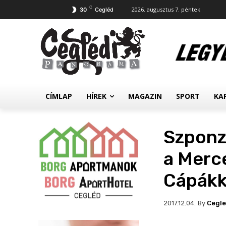
C
2026. augusztus 7. péntek
30
Cegléd
CÍMLAP
HÍREK
MAGAZIN
SPORT
KA
Szponz
a Merc
Cápákk
By
Cegl
2017.12.04.