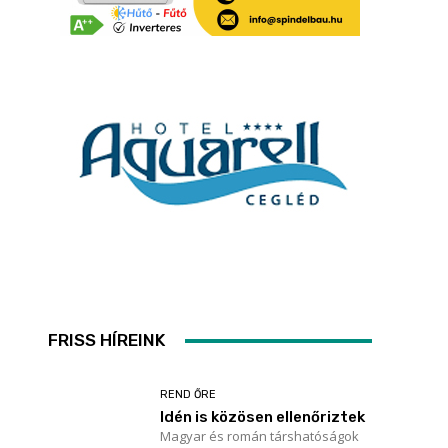
FRISS HÍREINK
REND ŐRE
Idén is közösen ellenőriztek
Magyar és román társhatóságok