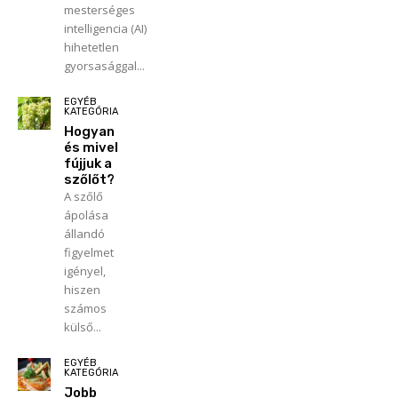
mesterséges
intelligencia (AI)
hihetetlen
gyorsasággal...
EGYÉB
KATEGÓRIA
Hogyan
és mivel
fújjuk a
szőlőt?
A szőlő
ápolása
állandó
figyelmet
igényel,
hiszen
számos
külső...
EGYÉB
KATEGÓRIA
Jobb