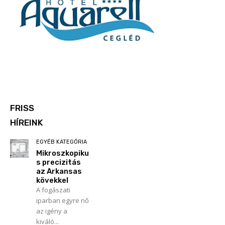
FRISS
HÍREINK
EGYÉB KATEGÓRIA
Mikroszkopiku
s precizitás
az Arkansas
kövekkel
A fogászati
iparban egyre nő
az igény a
kiváló...