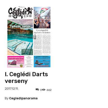
I. Ceglédi Darts
verseny
2017.12.11.
0
662
By
Cegledipanorama