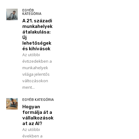
EGYÉB
KATEGÓRIA
A 21. századi
munkahelyek
átalakulása:
Új
lehetőségek
és kihívások
Az utóbbi
évtizedekben a
munkahelyek
világa jelentős
változásokon
ment...
EGYÉB KATEGÓRIA
Hogyan
formálja át a
vállalkozások
at az AI?
Az utóbbi
években a