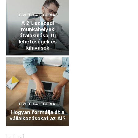
EGYÉB KATEGÓRIA
A 21. századi
munkahelyek
átalakulása: Új
lehetőségek és
kihívások
EGYÉB KATEGÓRIA
Hogyan formálja át a
vállalkozásokat az AI?