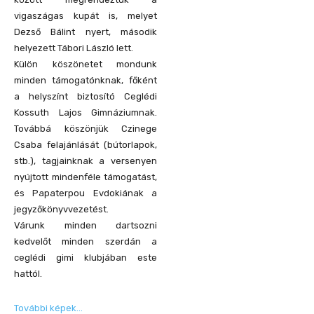
vigaszágas kupát is, melyet
Dezső Bálint nyert, második
helyezett Tábori László lett.
Külön köszönetet mondunk
minden támogatónknak, főként
a helyszínt biztosító Ceglédi
Kossuth Lajos Gimnáziumnak.
Továbbá köszönjük Czinege
Csaba felajánlását (bútorlapok,
stb.), tagjainknak a versenyen
nyújtott mindenféle támogatást,
és Papaterpou Evdokiának a
jegyzőkönyvvezetést.
Várunk minden dartsozni
kedvelőt minden szerdán a
ceglédi gimi klubjában este
hattól.
További képek…