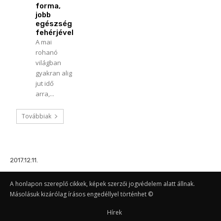
forma,
jobb
egészség
fehérjével
A mai
rohanó
világban
gyakran alig
jut idő
arra,...
Továbbiak
2017.12.11.
A honlapon szereplő cikkek, képek szerzői jogvédelem alatt állnak.
Másolásuk kizárólag írásos engedéllyel történhet ©
Hírek