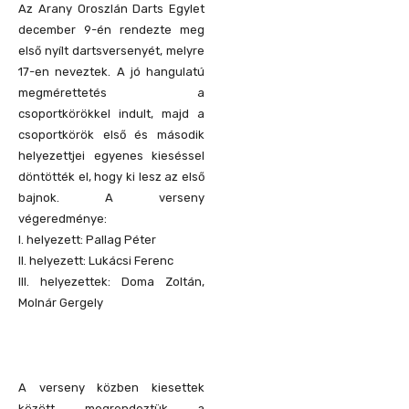
Az Arany Oroszlán Darts Egylet
december 9-én rendezte meg
első nyílt dartsversenyét, melyre
17-en neveztek. A jó hangulatú
megmérettetés a
csoportkörökkel indult, majd a
csoportkörök első és második
helyezettjei egyenes kieséssel
döntötték el, hogy ki lesz az első
bajnok. A verseny
végeredménye:
I. helyezett: Pallag Péter
II. helyezett: Lukácsi Ferenc
III. helyezettek: Doma Zoltán,
Molnár Gergely
A verseny közben kiesettek
között megrendeztük a