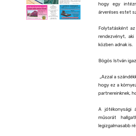
hogy egy intézm
árveréses estet s
Folytatásként az
rendezvényt, aki
közben adnak is.
Bögös István igaz
„Azzal a szándékk
hogy ez a környez
partnereinknek, 
A jótékonysági 
műsorát hallg
legizgalmasabb ré