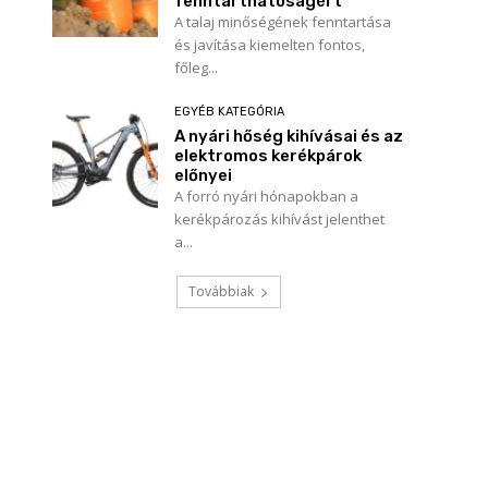
fenntarthatóságért
A talaj minőségének fenntartása
és javítása kiemelten fontos,
főleg...
EGYÉB KATEGÓRIA
A nyári hőség kihívásai és az
elektromos kerékpárok
előnyei
A forró nyári hónapokban a
kerékpározás kihívást jelenthet
a...
Továbbiak