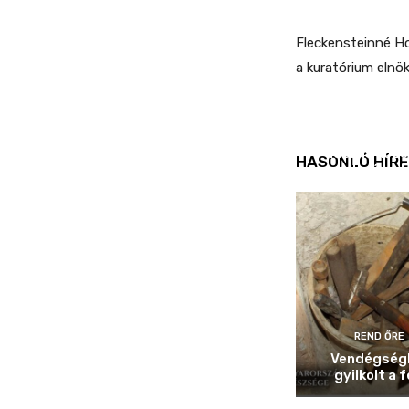
Fleckensteinné H
a kuratórium elnö
REND ŐRE
Idén is köz
HASONLÓ HÍRE
ellenőrizt
REND ŐRE
Vendégség
gyilkolt a f