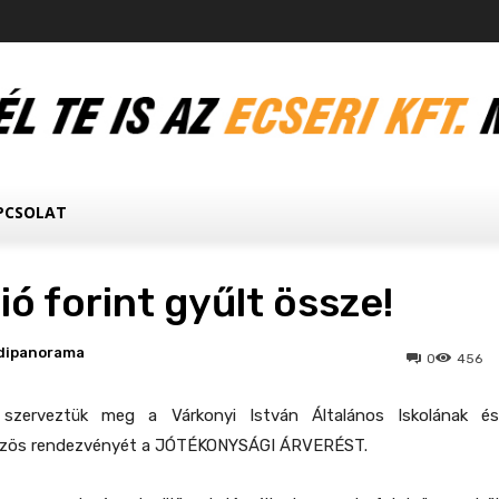
PCSOLAT
ió forint gyűlt össze!
dipanorama
0
456
 szerveztük meg a Várkonyi István Általános Iskolának és
közös rendezvényét a JÓTÉKONYSÁGI ÁRVERÉST.