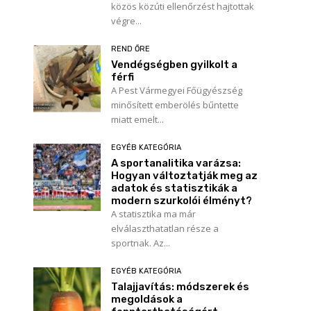
közös közúti ellenőrzést hajtottak
végre...
REND ŐRE
Vendégségben gyilkolt a
férfi
A Pest Vármegyei Főügyészség
minősített emberölés bűntette
miatt emelt...
EGYÉB KATEGÓRIA
A sportanalitika varázsa:
Hogyan változtatják meg az
adatok és statisztikák a
modern szurkolói élményt?
A statisztika ma már
elválaszthatatlan része a
sportnak. Az...
EGYÉB KATEGÓRIA
Talajjavítás: módszerek és
megoldások a