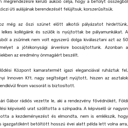
 megrendezésre kerülő aukció célja, hogy a befolyt összegből
czi úti aulájának berendezését felújítsuk, korszerűsítsük.
oz még az őszi szünet előtt alkotói pályázatot hirdettünk,
, lelkes kollégáink és szülők is nyújtottak be pályamunkákat. A
sból a zsűrinek nem volt egyszerű dolga kiválasztani azt az 50
melyet a jótékonysági árverésre bocsájtottunk. Azonban a
biekben az eredmény önmagáért beszélt.
dési Központ kamaratermét igazi eleganciával ruháztuk fel,
yi Innoven Kft. nagy segítséget nyújtott, hiszen az asztalok
rendkívül finom vacsorát is biztosított.
ri Gábor rádiós vezette le, aki a rendezvény fővédnökét, Földi
ési képviselő urat szólította a színpadra. A képviselő úr nagyon
totta a kezdeményezést és elmondta, nem is emlékszik, hogy
igazgatóként betöltött hosszú évei alatt példa lett volna arra,