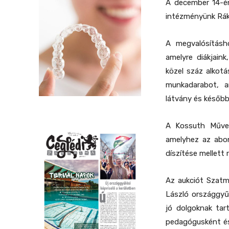
A december 14-én
intézményünk Rákó
A megvalósításh
amelyre diákjaink
közel száz alkotá
munkadarabot, a
látvány és későb
A Kossuth Művelő
amelyhez az abon
díszítése mellett 
Az aukciót Szatmá
László országgyűl
jó dolgoknak tar
pedagógusként és 