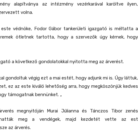
ény alapítványa az intézmény vezérkarával karöltve ilyen,
zervezett volna.
 este védnöke, Fodor Gábor tankerületi igazgató is méltatta a
 remek ötletnek tartotta, hogy a szervezők úgy kérnek, hogy
gató a következő gondolatokkal nyitotta meg az árverést.
al gondoltuk végig ezt a mai estét, hogy adjunk mi is. Úgy láttuk,
et, ez az este kiváló lehetőség arra, hogy megköszönjük kedves
hogy támogatnak bennünket. „
árverés megnyitóján Murai Júlianna és Tánczos Tibor zenés
athatták meg a vendégek, majd kezdetét vette az est
sze az árverés.