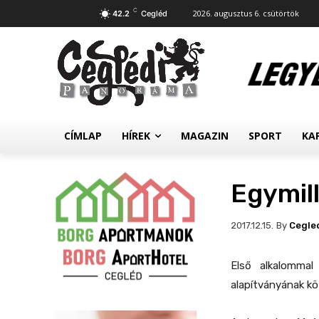
C
2026. augusztus 6. csütörtök
42.2
Cegléd
CÍMLAP
HÍREK
MAGAZIN
SPORT
KA
Egymill
By
Cegle
2017.12.15.
Első alkalommal
alapítványának 