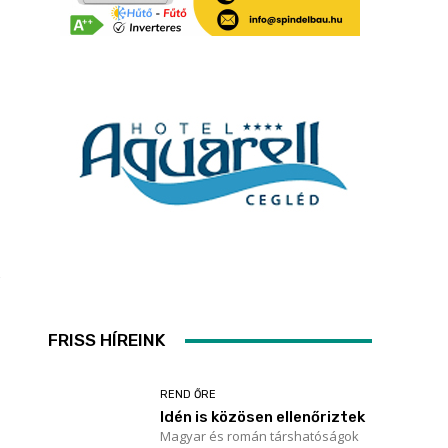
FRISS HÍREINK
REND ŐRE
Idén is közösen ellenőriztek
Magyar és román társhatóságok