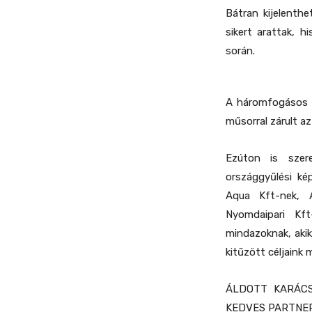
Bátran kijelenth
sikert arattak, 
során.
A háromfogásos v
műsorral zárult a
Ezúton is szer
országgyűlési ké
Aqua Kft-nek, 
Nyomdaipari Kf
mindazoknak, akik
kitűzött céljaink
ÁLDOTT KARÁCS
KEDVES PARTNE