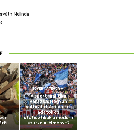
orváth Melinda
ke
ösen
K
ek
EGYÉB KATEGÓRIA
A sportanalitika
varázsa: Hogyan
változtatják meg az
adatok és
ben
statisztikák a modern
érfi
szurkolói élményt?