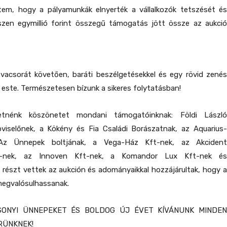
etem, hogy a pályamunkák elnyerték a vállalkozók tetszését és
hiszen egymillió forint összegű támogatás jött össze az aukció
acsorát követően, baráti beszélgetésekkel és egy rövid zenés
z este. Természetesen bízunk a sikeres folytatásban!
etnénk köszönetet mondani támogatóinknak: Földi László
pviselőnek, a Kökény és Fia Családi Borászatnak, az Aquarius-
Az Ünnepek boltjának, a Vega-Ház Kft-nek, az Akcident
t-nek, az Innoven Kft-nek, a Komandor Lux Kft-nek és
 részt vettek az aukción és adományaikkal hozzájárultak, hogy a
 megvalósulhassanak.
ONYI ÜNNEPEKET ÉS BOLDOG ÚJ ÉVET KÍVÁNUNK MINDEN
RÜNKNEK!