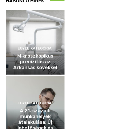
HASONLÓ HÍREK
EGYÉB KATEGÓRIA
Mikroszkopikus
precizitás az
Arkansas kövekkel
EGYÉB KATEGÓRIA
A 21. századi
munkahelyek
átalakulása: Új
lehetőségek és