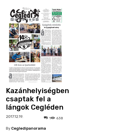
Kazánhelyiségben
csaptak fel a
lángok Cegléden
2017.12.19.
1
638
By
Cegledipanorama