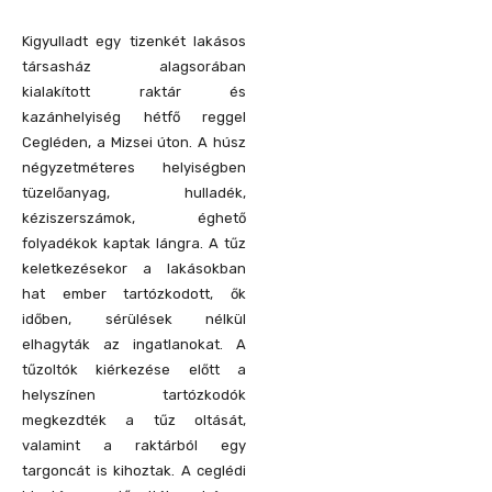
Kigyulladt egy tizenkét lakásos
társasház alagsorában
kialakított raktár és
kazánhelyiség hétfő reggel
Cegléden, a Mizsei úton. A húsz
négyzetméteres helyiségben
tüzelőanyag, hulladék,
kéziszerszámok, éghető
folyadékok kaptak lángra. A tűz
keletkezésekor a lakásokban
hat ember tartózkodott, ők
időben, sérülések nélkül
elhagyták az ingatlanokat. A
tűzoltók kiérkezése előtt a
helyszínen tartózkodók
megkezdték a tűz oltását,
valamint a raktárból egy
targoncát is kihoztak. A ceglédi