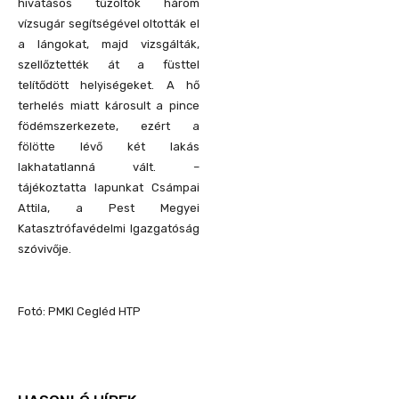
hivatásos tűzoltók három
vízsugár segítségével oltották el
a lángokat, majd vizsgálták,
szellőztették át a füsttel
telítődött helyiségeket. A hő
terhelés miatt károsult a pince
födémszerkezete, ezért a
fölötte lévő két lakás
lakhatatlanná vált. –
tájékoztatta lapunkat Csámpai
Attila, a Pest Megyei
Katasztrófavédelmi Igazgatóság
szóvivője.
Fotó: PMKI Cegléd HTP