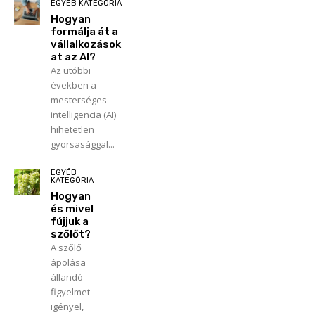
EGYÉB KATEGÓRIA
Hogyan
formálja át a
vállalkozások
at az AI?
Az utóbbi
években a
mesterséges
intelligencia (AI)
hihetetlen
gyorsasággal...
EGYÉB
KATEGÓRIA
Hogyan
és mivel
fújjuk a
szőlőt?
A szőlő
ápolása
állandó
figyelmet
igényel,