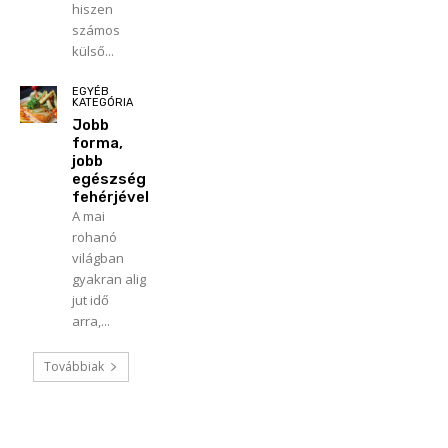
hiszen
számos
külső...
EGYÉB
KATEGÓRIA
Jobb
forma,
jobb
egészség
fehérjével
A mai
rohanó
világban
gyakran alig
jut idő
arra,...
Továbbiak