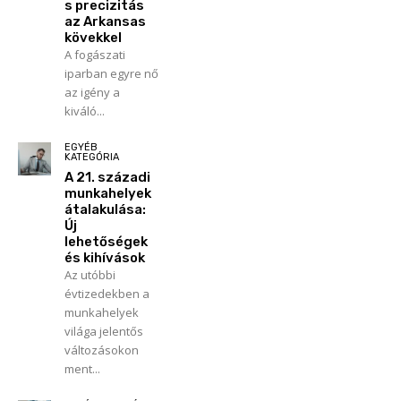
s precizitás
az Arkansas
kövekkel
A fogászati
iparban egyre nő
az igény a
kiváló...
EGYÉB
KATEGÓRIA
A 21. századi
munkahelyek
átalakulása:
Új
lehetőségek
és kihívások
Az utóbbi
évtizedekben a
munkahelyek
világa jelentős
változásokon
ment...