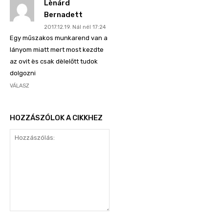
Lènárd
Bernadett
2017.12.19. Nál nél 17:24
Egy műszakos munkarend van a
lányom miatt mert most kezdte
az ovit ès csak dèlelőtt tudok
dolgozni
VÁLASZ
HOZZÁSZÓLOK A CIKKHEZ
Hozzászólás: