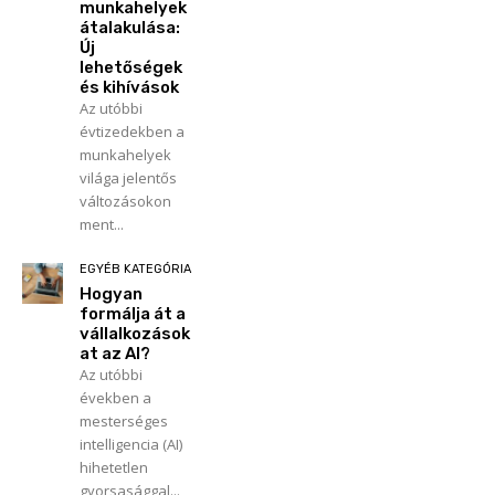
munkahelyek
átalakulása:
Új
lehetőségek
és kihívások
Az utóbbi
évtizedekben a
munkahelyek
világa jelentős
változásokon
ment...
EGYÉB KATEGÓRIA
Hogyan
formálja át a
vállalkozások
at az AI?
Az utóbbi
években a
mesterséges
intelligencia (AI)
hihetetlen
gyorsasággal...