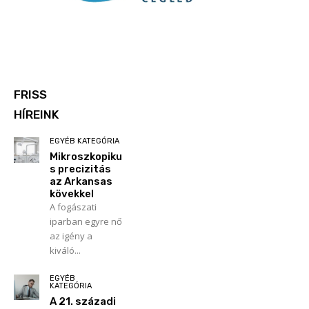
FRISS
HÍREINK
EGYÉB KATEGÓRIA
Mikroszkopiku
s precizitás
az Arkansas
kövekkel
A fogászati
iparban egyre nő
az igény a
kiváló...
EGYÉB
KATEGÓRIA
A 21. századi