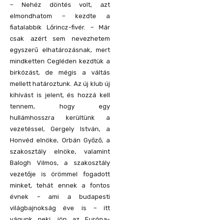
– Nehéz döntés volt, azt
elmondhatom – kezdte a
fiatalabbik Lőrincz-fivér. – Már
csak azért sem nevezhetem
egyszerű elhatározásnak, mert
mindketten Cegléden kezdtük a
birkózást, de mégis a váltás
mellett határoztunk. Az új klub új
kihívást is jelent, és hozzá kell
tennem, hogy egy
hullámhosszra kerültünk a
vezetéssel, Gergely István, a
Honvéd elnöke, Orbán Győző, a
szakosztály elnöke, valamint
Balogh Vilmos, a szakosztály
vezetője is örömmel fogadott
minket, tehát ennek a fontos
évnek – ami a budapesti
világbajnokság éve is – itt
vágunk neki, jön az Európa-