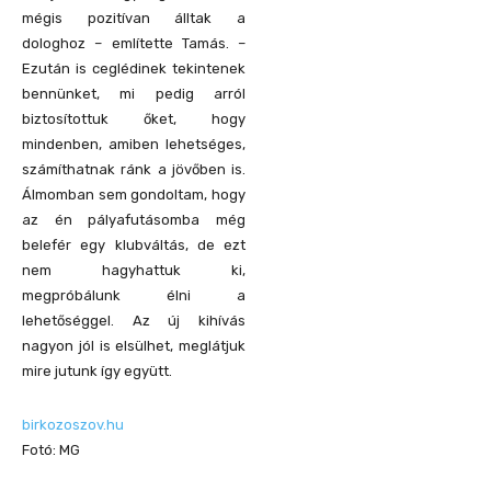
mégis pozitívan álltak a
dologhoz – említette Tamás. –
Ezután is ceglédinek tekintenek
bennünket, mi pedig arról
biztosítottuk őket, hogy
mindenben, amiben lehetséges,
számíthatnak ránk a jövőben is.
Álmomban sem gondoltam, hogy
az én pályafutásomba még
belefér egy klubváltás, de ezt
nem hagyhattuk ki,
megpróbálunk élni a
lehetőséggel. Az új kihívás
nagyon jól is elsülhet, meglátjuk
mire jutunk így együtt.
birkozoszov.hu
Fotó: MG