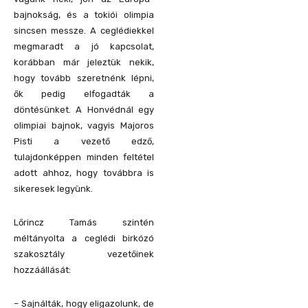
bajnokság, és a tokiói olimpia
sincsen messze. A ceglédiekkel
megmaradt a jó kapcsolat,
korábban már jeleztük nekik,
hogy tovább szeretnénk lépni,
ők pedig elfogadták a
döntésünket. A Honvédnál egy
olimpiai bajnok, vagyis Majoros
Pisti a vezető edző,
tulajdonképpen minden feltétel
adott ahhoz, hogy továbbra is
sikeresek legyünk.
Lőrincz Tamás szintén
méltányolta a ceglédi birkózó
szakosztály vezetőinek
hozzáállását:
– Sajnálták, hogy eligazolunk, de