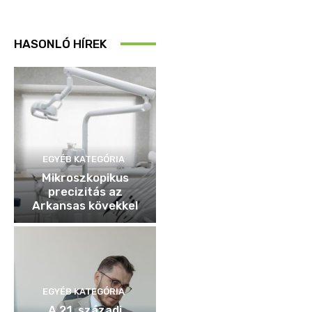
HASONLÓ HÍREK
EGYÉB KATEGÓRIA
Mikroszkopikus
precizitás az
Arkansas kövekkel
EGYÉB KATEGÓRIA
A 21. századi