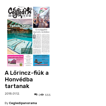
A Lőrincz-fiúk a
Honvédba
tartanak
2018.01.12.
0
555
By
Cegledipanorama