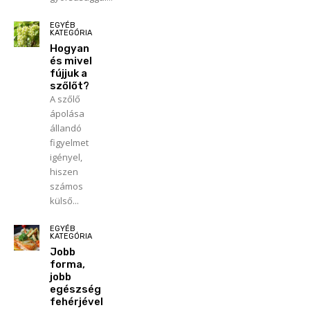
EGYÉB
KATEGÓRIA
Hogyan
és mivel
fújjuk a
szőlőt?
A szőlő
ápolása
állandó
figyelmet
igényel,
hiszen
számos
külső...
EGYÉB
KATEGÓRIA
Jobb
forma,
jobb
egészség
fehérjével