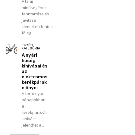
A talaj
minőségének
fenntartása és
javítása
kiemelten fontos,
főleg...
EGYÉB
KATEGÓRIA
A nyári
hőség
kihívásai és
az
elektromos
kerékpárok
előnyei
A forró nyári
hónapokban
a
kerékpározás
kihívást
jelenthet a...