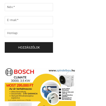
Hozzászólás:
Név:*
E-
mail:*
Honlap: