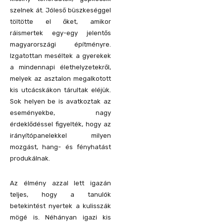
szelnek át. Jóleső büszkeséggel
töltötte el őket, amikor
ráismertek egy-egy jelentős
magyarországi építményre.
Izgatottan meséltek a gyerekek
a mindennapi élethelyzetekről,
melyek az asztalon megalkotott
kis utcácskákon tárultak eléjük.
Sok helyen be is avatkoztak az
eseményekbe, nagy
érdeklődéssel figyelték, hogy az
irányítópanelekkel milyen
mozgást, hang- és fényhatást
produkálnak.
Az élmény azzal lett igazán
teljes, hogy a tanulók
betekintést nyertek a kulisszák
mögé is. Néhányan igazi kis