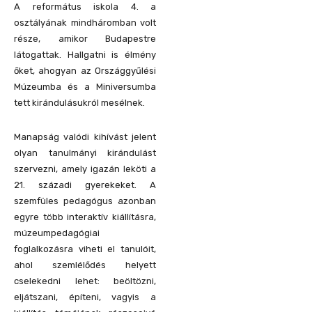
A református iskola 4. a
osztályának mindháromban volt
része, amikor Budapestre
látogattak. Hallgatni is élmény
őket, ahogyan az Országgyűlési
Múzeumba és a Miniversumba
tett kirándulásukról mesélnek.
Manapság valódi kihívást jelent
olyan tanulmányi kirándulást
szervezni, amely igazán leköti a
21. századi gyerekeket. A
szemfüles pedagógus azonban
egyre több interaktív kiállításra,
múzeumpedagógiai
foglalkozásra viheti el tanulóit,
ahol szemlélődés helyett
cselekedni lehet: beöltözni,
eljátszani, építeni, vagyis a