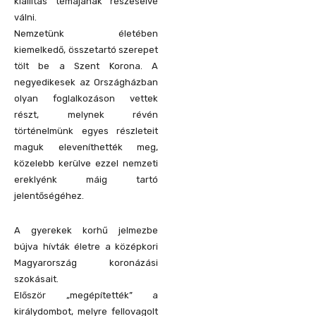
kiállítás témájának részeseivé
válni.
Nemzetünk életében
kiemelkedő, összetartó szerepet
tölt be a Szent Korona. A
negyedikesek az Országházban
olyan foglalkozáson vettek
részt, melynek révén
történelmünk egyes részleteit
maguk eleveníthették meg,
közelebb kerülve ezzel nemzeti
ereklyénk máig tartó
jelentőségéhez.
A gyerekek korhű jelmezbe
bújva hívták életre a középkori
Magyarország koronázási
szokásait.
Először „megépítették” a
királydombot, melyre fellovagolt