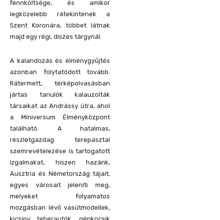
fennköltsége, és amikor
legközelebb rátekintenek a
Szent Koronára, többet látnak
majd egy régi, díszes tárgynál.
A kalandozás és élménygyűjtés
azonban folytatódott tovább.
Rátermett, térképolvasásban
jártas tanulók kalauzolták
társaikat az Andrássy útra, ahol
a Miniversum Élményközpont
található. A hatalmas,
részletgazdag terepasztal
szemrevételezése is tartogatott
izgalmakat, hiszen hazánk,
Ausztria és Németország tájait,
egyes városait jeleníti meg,
melyeket folyamatos
mozgásban lévő vasútmodellek,
kicsiny teherautók, gépkocsik