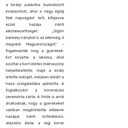
a királyi palástba burkolózott
kiválasztott, ahol a négy égtáj
felé napvágást tett, kifejezve
ezzel hazája iránti
elkötelezettségét. „Jöjjön
bármely irányból is az ellenség, ő
megvédi Magyarországot” –
fogalmazták meg a gyerekek.
Ezt követte a lakoma, ahol
ezúttal a bort ízletes málnaszörp
helyettesítette, majd a király
letette esküjét, melyben életét a
haza szolgálatába ajánlotta. A
foglalkozást a koronázási
ceremónia zárta. A fotók is arról
árulkodnak, hogy a gyerekeket
valóban megérintette elődeink
hazájuk iránti önfeláldozó,
alázatos élete, a régi korok