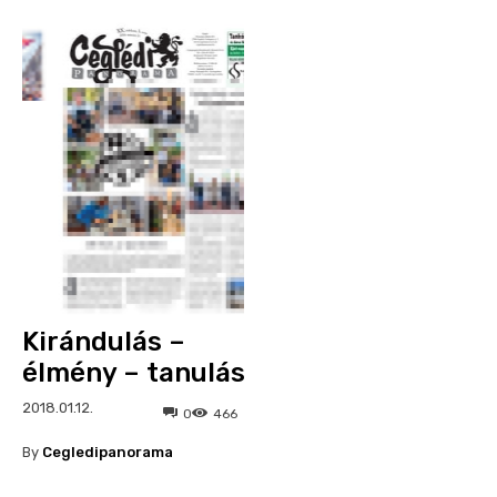
Kirándulás –
élmény – tanulás
2018.01.12.
0
466
By
Cegledipanorama