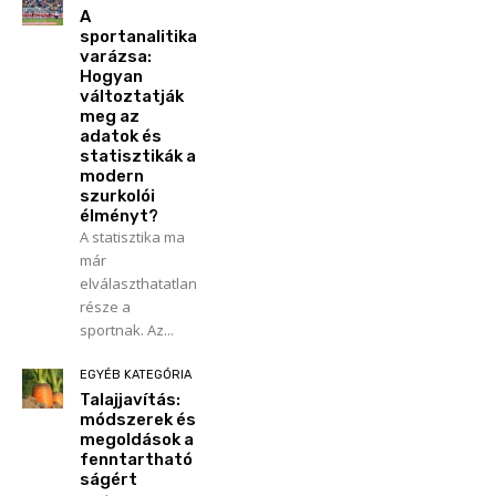
A
sportanalitika
varázsa:
Hogyan
változtatják
meg az
adatok és
statisztikák a
modern
szurkolói
élményt?
A statisztika ma
már
elválaszthatatlan
része a
sportnak. Az...
EGYÉB KATEGÓRIA
Talajjavítás:
módszerek és
megoldások a
fenntartható
ságért