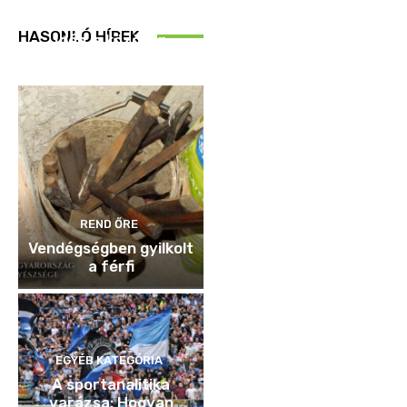
REND ŐRE
HASONLÓ HÍREK
Idén is közösen
ellenőriztek
REND ŐRE
Vendégségben gyilkolt
a férfi
EGYÉB KATEGÓRIA
A sportanalitika
varázsa: Hogyan