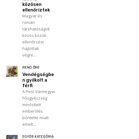
közösen
ellenőriztek
Magyar és
román
társhatóságok
közös közúti
ellenőrzést
hajtottak
végre...
REND ŐRE
Vendégségbe
n gyilkolt a
férfi
A Pest Vármegyei
Főügyészség
minősített
emberölés
bűntette miatt
emelt...
EGYÉB KATEGÓRIA