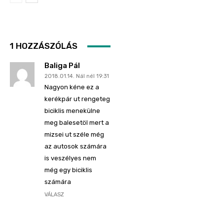
1 HOZZÁSZÓLÁS
Baliga Pál
2018.01.14. Nál nél 19:31
Nagyon kéne ez a
kerékpár ut rengeteg
biciklis menekülne
meg balesetöl mert a
mizsei ut széle még
az autosok számára
is veszélyes nem
még egy biciklis
számára
VÁLASZ