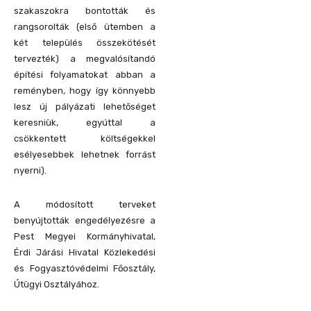
szakaszokra bontották és
rangsorolták (első ütemben a
két település összekötését
tervezték) a megvalósítandó
építési folyamatokat abban a
reményben, hogy így könnyebb
lesz új pályázati lehetőséget
keresniük, egyúttal a
csökkentett költségekkel
esélyesebbek lehetnek forrást
nyerni).
A módosított terveket
benyújtották engedélyezésre a
Pest Megyei Kormányhivatal,
Érdi Járási Hivatal Közlekedési
és Fogyasztóvédelmi Főosztály,
Útügyi Osztályához.