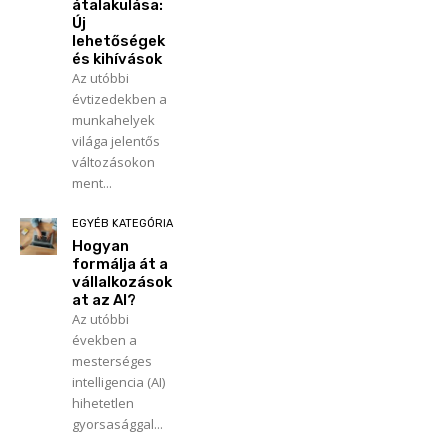
átalakulása:
Új
lehetőségek
és kihívások
Az utóbbi
évtizedekben a
munkahelyek
világa jelentős
változásokon
ment...
EGYÉB KATEGÓRIA
Hogyan
formálja át a
vállalkozások
at az AI?
Az utóbbi
években a
mesterséges
intelligencia (AI)
hihetetlen
gyorsasággal...