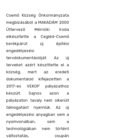
Csemő Község Önkormányzata
megbízásából a MAKADÁM 2000
Úttervező Mérnöki Iroda
elkészítette a Cegléd-Csemő
kerékpárút új építési
engedélyezési
tervdokumentációját. Az új
terveket azért készíttette el a
község, mert az eredeti
dokumentáció kifejezetten a
2017-es VEKOP pályázathoz
készült. Sajnos azon a
pályázaton tavaly nem sikerült
támogatást nyerniük. Az új
engedélyezési anyagban sem a
nyomvonalban, sem a
technológiában nem történt
változtatás, csupán