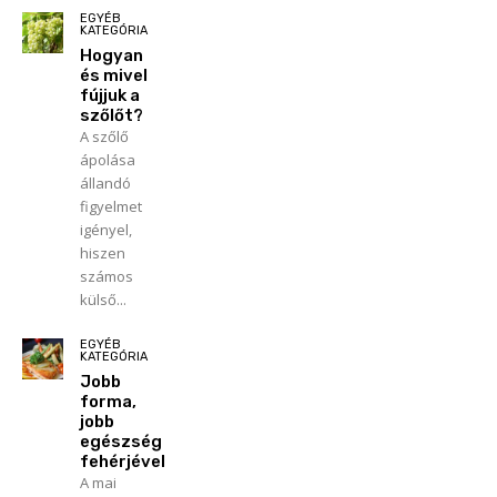
EGYÉB
KATEGÓRIA
Hogyan
és mivel
fújjuk a
szőlőt?
A szőlő
ápolása
állandó
figyelmet
igényel,
hiszen
számos
külső...
EGYÉB
KATEGÓRIA
Jobb
forma,
jobb
egészség
fehérjével
A mai