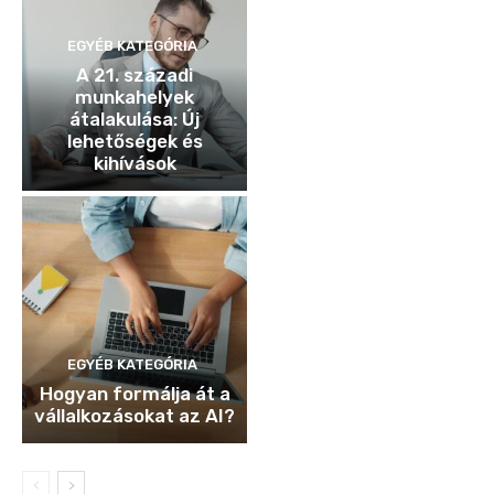
EGYÉB KATEGÓRIA
A 21. századi
munkahelyek
átalakulása: Új
lehetőségek és
kihívások
EGYÉB KATEGÓRIA
Hogyan formálja át a
vállalkozásokat az AI?