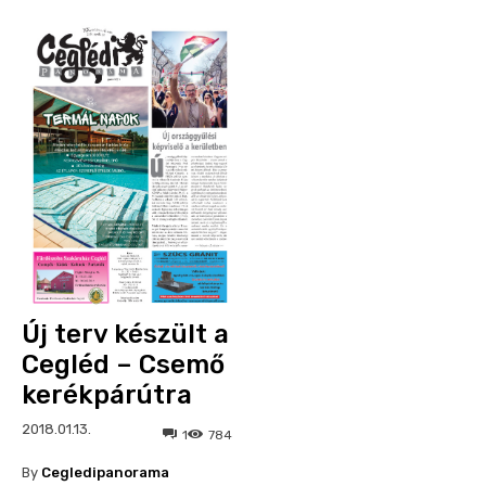
Új terv készült a
Cegléd – Csemő
kerékpárútra
2018.01.13.
1
784
By
Cegledipanorama