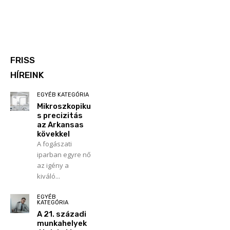
FRISS
HÍREINK
EGYÉB KATEGÓRIA
Mikroszkopiku
s precizitás
az Arkansas
kövekkel
A fogászati
iparban egyre nő
az igény a
kiváló...
EGYÉB
KATEGÓRIA
A 21. századi
munkahelyek