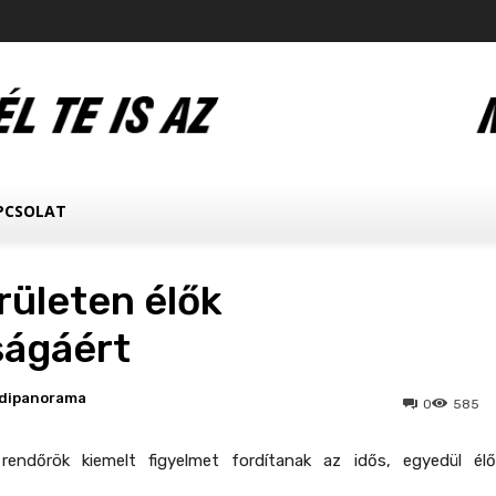
PCSOLAT
rületen élők
ságáért
dipanorama
0
585
endőrök kiemelt figyelmet fordítanak az idős, egyedül élő