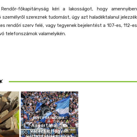
Rendőr-főkapitányság kéri a lakosságot, hogy amennyiben
ó személyről szereznek tudomást, úgy azt haladéktalanul jelezzék
tékes rendőri szerv felé, vagy tegyenek bejelentést a 107-es, 112-es
vó telefonszámok valamelyikén.
ösen
K
ek
EGYÉB KATEGÓRIA
A sportanalitika
varázsa: Hogyan
változtatják meg az