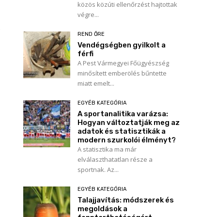
közös közúti ellenőrzést hajtottak
végre...
REND ŐRE
Vendégségben gyilkolt a
férfi
A Pest Vármegyei Főügyészség
minősített emberölés bűntette
miatt emelt...
EGYÉB KATEGÓRIA
A sportanalitika varázsa:
Hogyan változtatják meg az
adatok és statisztikák a
modern szurkolói élményt?
A statisztika ma már
elválaszthatatlan része a
sportnak. Az...
EGYÉB KATEGÓRIA
Talajjavítás: módszerek és
megoldások a