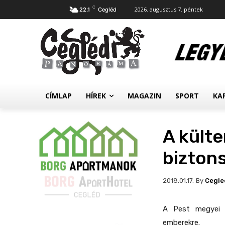
C
2026. augusztus 7. péntek
22.1
Cegléd
CÍMLAP
HÍREK
MAGAZIN
SPORT
KA
A külte
bizton
By
Cegle
2018.01.17.
A Pest megyei r
emberekre.