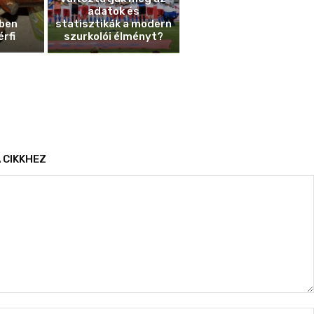
adatok és
ben
statisztikák a modern
érfi
szurkolói élményt?
 CIKKHEZ