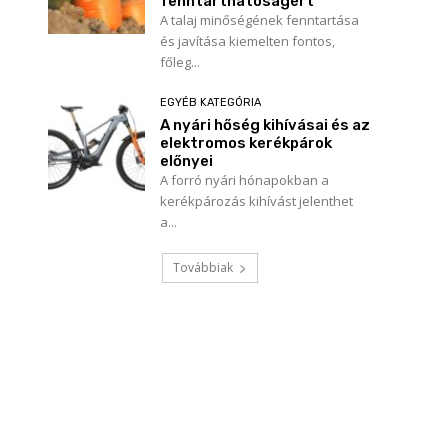
fenntarthatóságért
A talaj minőségének fenntartása
és javítása kiemelten fontos,
főleg...
EGYÉB KATEGÓRIA
A nyári hőség kihívásai és az
elektromos kerékpárok
előnyei
A forró nyári hónapokban a
kerékpározás kihívást jelenthet
a...
Továbbiak