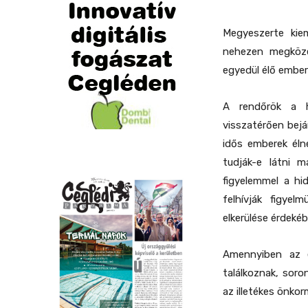
Megyeszerte kie
nehezen megközel
egyedül élő ember
A rendőrök a he
visszatérően bejár
idős emberek élne
tudják-e látni m
figyelemmel a hi
felhívják figyel
elkerülése érdeké
Amennyiben az e
találkoznak, soro
az illetékes önkor