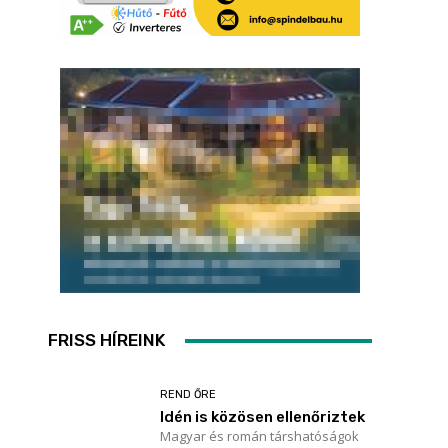
FRISS HÍREINK
REND ŐRE
Idén is közösen ellenőriztek
Magyar és román társhatóságok