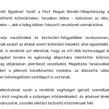
melt figyelmet fordít a Pest Megyei Rendőr-főkapitányság a
íthető külterületeken, tanyákon élőkre – különösen az idős,
ekre –, akik a hideg időben fokozott veszélynek vannak kitéve.
lyi mezőőrökkel és közterület-felügyelőkkel rendszeresen,
ják azokat az általuk ismert külterületi helyeket, ahol egyedülálló,
k. A rendőrök azt ellenőrzik, hogy az ott élők biztonsággal el
agukat korukra és egészségi állapotukra tekintettel, különös
deg időjárásban jelentkező veszélyekre. Megelőzési tanácsokkal
müket a jellemző bűnelkövetési módokra, az áldozattá válás
ben bűnmegelőzési szórólapot is osztanak.
llenőrzések során a rendőrök segítséget igénylő személlyel
n kívül megteszik a szükséges intézkedéseket, és jelzéssel élnek
mányzatok, szociális ellátást biztosító intézmények felé.