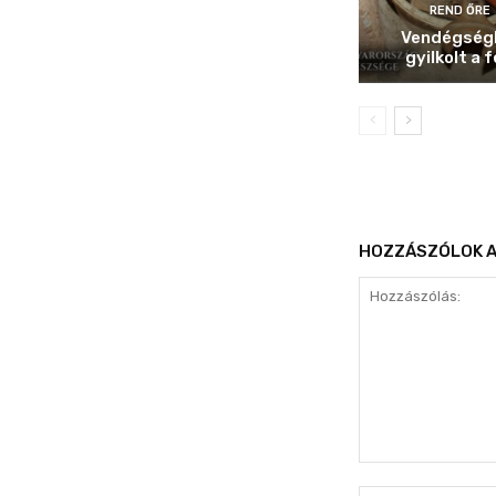
REND ŐRE
Vendégség
gyilkolt a f
HOZZÁSZÓLOK A
Hozzászólás: