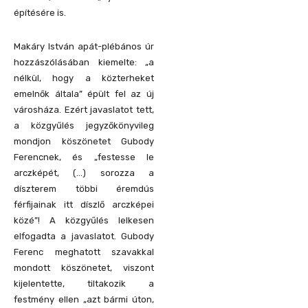
építésére is.
Makáry István apát-plébános úr
hozzászólásában kiemelte: „a
nélkül, hogy a közterheket
emelnők általa” épült fel az új
városháza. Ezért javaslatot tett,
a közgyűlés jegyzőkönyvileg
mondjon köszönetet Gubody
Ferencnek, és „festesse le
arczképét, (…) sorozza a
díszterem többi éremdús
férfijainak itt díszlő arczképei
közé”! A közgyűlés lelkesen
elfogadta a javaslatot. Gubody
Ferenc meghatott szavakkal
mondott köszönetet, viszont
kijelentette, tiltakozik a
festmény ellen „azt bármi úton,