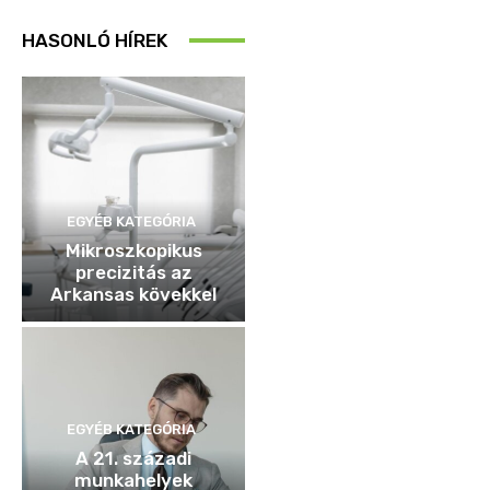
HASONLÓ HÍREK
EGYÉB KATEGÓRIA
Mikroszkopikus
precizitás az
Arkansas kövekkel
EGYÉB KATEGÓRIA
A 21. századi
munkahelyek