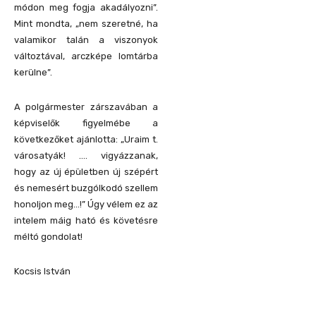
módon meg fogja akadályozni”.
Mint mondta, „nem szeretné, ha
valamikor talán a viszonyok
változtával, arczképe lomtárba
kerülne”.
A polgármester zárszavában a
képviselők figyelmébe a
következőket ajánlotta: „Uraim t.
városatyák! …. vigyázzanak,
hogy az új épületben új szépért
és nemesért buzgólkodó szellem
honoljon meg…!” Úgy vélem ez az
intelem máig ható és követésre
méltó gondolat!
Kocsis István