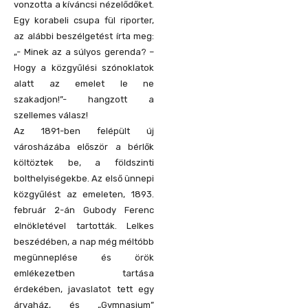
vonzotta a kíváncsi nézelődőket.
Egy korabeli csupa fül riporter,
az alábbi beszélgetést írta meg:
„- Minek az a súlyos gerenda? –
Hogy a közgyűlési szónoklatok
alatt az emelet le ne
szakadjon!”- hangzott a
szellemes válasz!
Az 1891-ben felépült új
városházába először a bérlők
költöztek be, a földszinti
bolthelyiségekbe. Az első ünnepi
közgyűlést az emeleten, 1893.
február 2-án Gubody Ferenc
elnökletével tartották. Lelkes
beszédében, a nap még méltóbb
megünneplése és örök
emlékezetben tartása
érdekében, javaslatot tett egy
árvaház, és „Gymnasium”