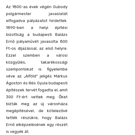
Az 1800-as évek végén Gubody
polgármester javaslatát
elfogadva pályázatot hirdettek.
1890-ben a helyi építési
bizottság a budapesti Balázs
Ernő pályaművét javasolta 800
Ft-os díjazással, az első helyre.
Ezzel szemben a városi
közgyűlés, takarékossági
szempontokat is figyelembe
véve az „Alföld” jeligés Márkus
Ágoston és Illés Gyula budapesti
építészek tervét fogadta el, amit
300 Ft-ért vettek meg. Őket
bízták meg az új városháza
megépítésével, de kötelezővé
tették részükre, hogy Balázs
Ernő elképzelésének egy részét
is vegyék át.