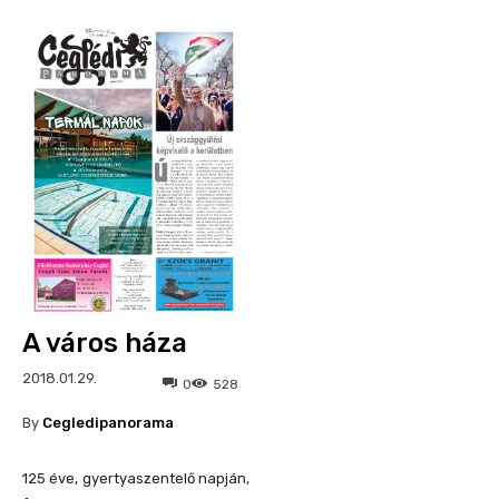
A város háza
2018.01.29.
0
528
By
Cegledipanorama
125 éve, gyertyaszentelő napján,