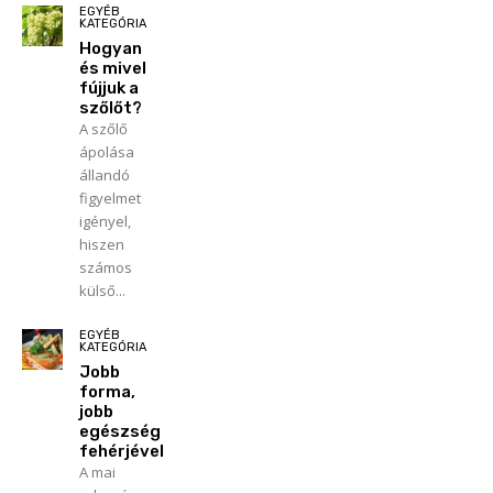
EGYÉB
KATEGÓRIA
Hogyan
és mivel
fújjuk a
szőlőt?
A szőlő
ápolása
állandó
figyelmet
igényel,
hiszen
számos
külső...
EGYÉB
KATEGÓRIA
Jobb
forma,
jobb
egészség
fehérjével
A mai