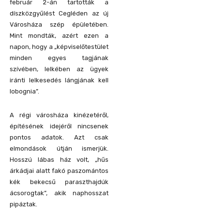
február 2-án tartották a
díszközgyűlést Cegléden az új
Városháza szép épületében.
Mint mondták, azért ezen a
napon, hogy a „képviselőtestület
minden egyes tagjának
szívében, lelkében az ügyek
iránti lelkesedés lángjának kell
lobognia”.
A régi városháza kinézetéről,
építésének idejéről nincsenek
pontos adatok. Azt csak
elmondások útján ismerjük.
Hosszú lábas ház volt, „hűs
árkádjai alatt fakó paszomántos
kék bekecsű paraszthajdúk
ácsorogtak”, akik naphosszat
pipáztak.