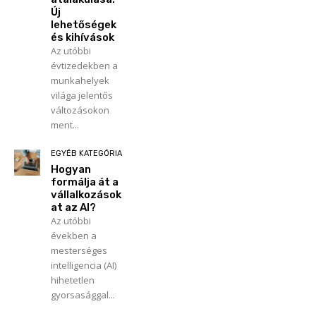
Új
lehetőségek
és kihívások
Az utóbbi
évtizedekben a
munkahelyek
világa jelentős
változásokon
ment...
EGYÉB KATEGÓRIA
Hogyan
formálja át a
vállalkozások
at az AI?
Az utóbbi
években a
mesterséges
intelligencia (AI)
hihetetlen
gyorsasággal...