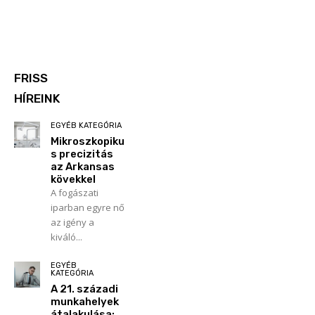
FRISS
HÍREINK
EGYÉB KATEGÓRIA
Mikroszkopiku
s precizitás
az Arkansas
kövekkel
A fogászati
iparban egyre nő
az igény a
kiváló...
EGYÉB
KATEGÓRIA
A 21. századi
munkahelyek
átalakulása: