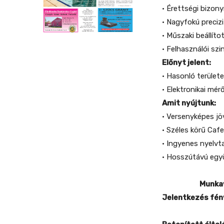
• Érettségi bizo
• Nagyfokú preci
• Műszaki beállíto
• Felhasználói sz
Előnyt jelent:
• Hasonló terület
• Elektronikai mé
Amit nyújtunk:
• Versenyképes j
• Széles körű Cafe
• Ingyenes nyelvt
• Hosszútávú eg
Munka
Jelentkezés fén