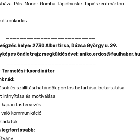
gyháza-Pilis-Monor-Gomba Tápióbicske-Tápiószentmárton-
n
gyüttműködés
__________________________
végzés helye:
2730 Albertirsa, Dózsa György u. 29.
yképes önéletrajz megküldésével:
aniko.erdos@faulhaber.hu
__________________________
 Termelési-koordinátor
k rád:
ások és szállítási határidők pontos betartása. betartatása
t irányítása és motiválása
, kapacitástervezés
l való kommunikáció
feladatok
 legfontosabb:
yítvány