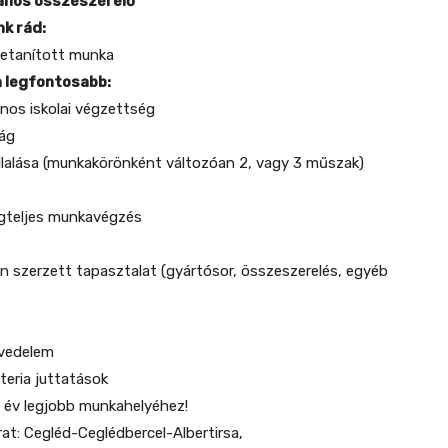
lános összeszerelő
k rád:
 betanított munka
 legfontosabb:
ános iskolai végzettség
ság
lalása (munkakörönként változóan 2, vagy 3 műszak)
ségteljes munkavégzés
en szerzett tapasztalat (gyártósor, összeszerelés, egyéb
övedelem
teria juttatások
. év legjobb munkahelyéhez!
rat: Cegléd-Ceglédbercel-Albertirsa,