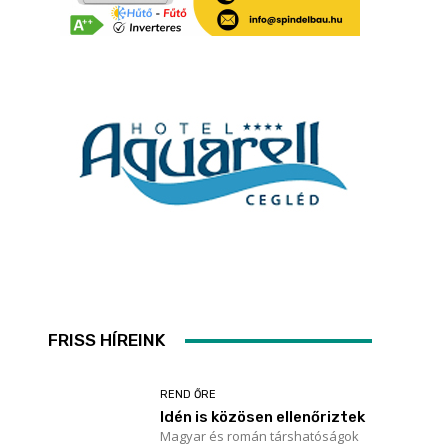
FRISS HÍREINK
REND ŐRE
Idén is közösen ellenőriztek
Magyar és román társhatóságok