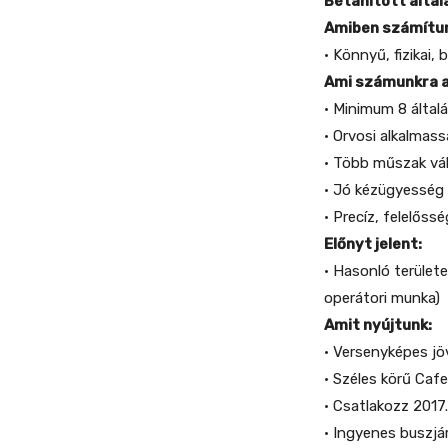
Betanított álta
Amiben számítun
• Könnyű, fizikai,
Ami számunkra a
• Minimum 8 által
• Orvosi alkalmas
• Több műszak vál
• Jó kézügyesség
• Precíz, felelős
Előnyt jelent:
• Hasonló terület
operátori munka)
Amit nyújtunk:
• Versenyképes j
• Széles körű Cafe
• Csatlakozz 2017
• Ingyenes buszjá