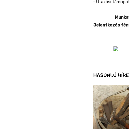
• Utazási támoga
Munka
Jelentkezés fén
REND ŐRE
Idén is köz
HASONLÓ HÍRE
ellenőrizt