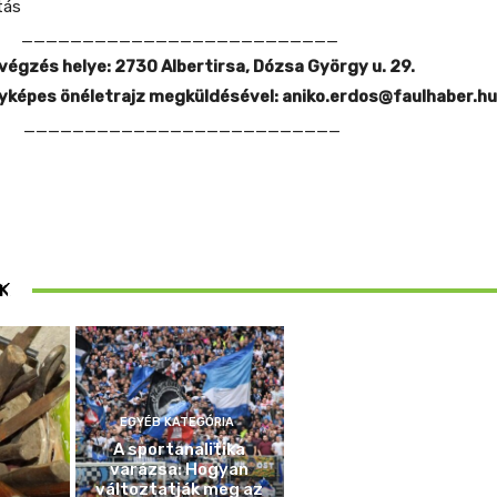
tás
__________________________
végzés helye:
2730 Albertirsa, Dózsa György u. 29.
yképes önéletrajz megküldésével:
aniko.erdos@faulhaber.hu
__________________________
ösen
K
ek
EGYÉB KATEGÓRIA
A sportanalitika
varázsa: Hogyan
változtatják meg az