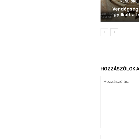
REND ŐRE
Vendégség
gyilkolt a f
HOZZÁSZÓLOK A
Hozzászólás: