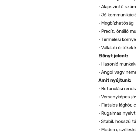
• Alapszintű szám
• Jó kommunikáci
• Megbízhatóság
• Precíz, önálló 
• Termelési körny
• Vállalati értéke
Előnyt jelent:
• Hasonló munkak
• Angol vagy néme
Amit nyújtunk:
• Betanulási ren
• Versenyképes j
• Fiatalos légkör
• Rugalmas nyelvt
• Stabil, hosszú 
• Modern, szélesk