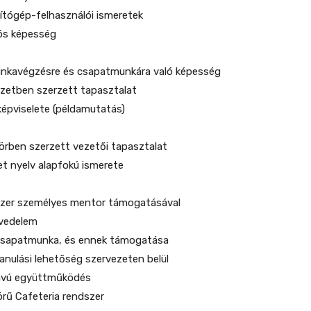
ítógép-felhasználói ismeretek
ós képesség
munkavégzésre és csapatmunkára való képesség
ezetben szerzett tapasztalat
k képviselete (példamutatás)
örben szerzett vezetői tapasztalat
t nyelv alapfokú ismerete
dszer személyes mentor támogatásával
övedelem
, csapatmunka, és ennek támogatása
anulási lehetőség szervezeten belül
távú együttműködés
örű Cafeteria rendszer