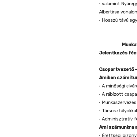
• valamint Nyáre
Albertirsa vonalo
• Hosszú távú e
Munka
Jelentkezés fén
Csoportvezető –
Amiben számítun
• A minőségi elvár
• A rábízott csapa
• Munkaszervezés
• Társosztályokka
• Adminisztratív 
Ami számunkra a
• Érettségi bizon