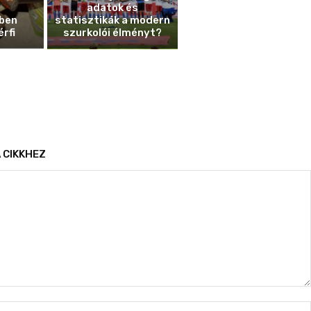
adatok és
ben
statisztikák a modern
érfi
szurkolói élményt?
 CIKKHEZ