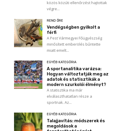
közös közúti ellenőrzést hajtottak
végre...
REND ŐRE
Vendégségben gyilkolt a
férfi
A Pest Vármegyei Főügyészség
minősített emberölés bűntette
miatt emelt...
EGYÉB KATEGÓRIA
A sportanalitika varázsa:
Hogyan változtatják meg az
adatok és statisztikák a
modern szurkolói élményt?
A statisztika ma már
elválaszthatatlan része a
sportnak. Az...
EGYÉB KATEGÓRIA
Talajjavítás: módszerek és
megoldások a