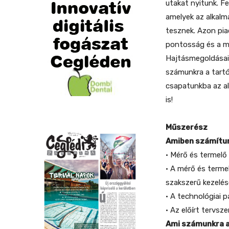
utakat nyitunk. F
amelyek az alkalm
tesznek. Azon pi
pontosság és a m
Hajtásmegoldásain
számunkra a tartó
csapatunkba az al
is!
Műszerész
Amiben számítun
• Mérő és termelő
• A mérő és terme
szakszerű kezelés
• A technológiai p
• Az előírt tervsz
Ami számunkra a