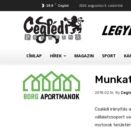
C
2026. augusztus 6. csütörtök
29.9
Cegléd
CÍMLAP
HÍREK
MAGAZIN
SPORT
KA
Munkat
By
Cegl
2018.02.16.
Családi irányítás a
vállalatcsoport va
motorok területén