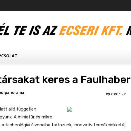
PCSOLAT
ársakat keres a Faulhaber
edipanorama
0
1531
latt álló független
gyunk. A miniatűr és mikro
 a technológiai élvonalba tartozunk, innovatív termékeinkkel új