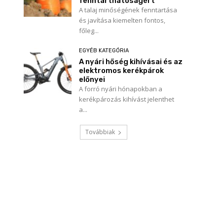
fenntarthatóságért
A talaj minőségének fenntartása
és javítása kiemelten fontos,
főleg...
EGYÉB KATEGÓRIA
A nyári hőség kihívásai és az
elektromos kerékpárok
előnyei
A forró nyári hónapokban a
kerékpározás kihívást jelenthet
a...
Továbbiak