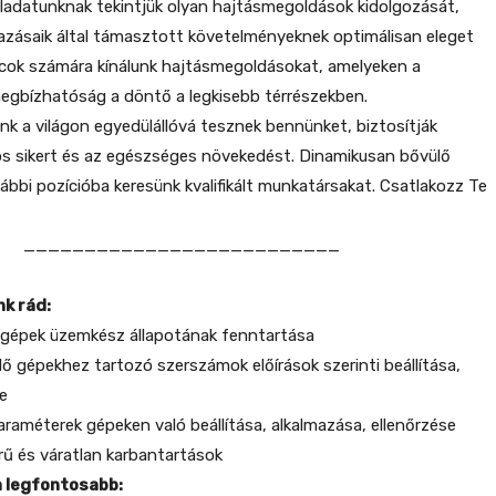
eladatunknak tekintjük olyan hajtásmegoldások kidolgozását,
azásaik által támasztott követelményeknek optimálisan eleget
acok számára kínálunk hajtásmegoldásokat, amelyeken a
egbízhatóság a döntő a legkisebb térrészekben.
k a világon egyedülállóvá tesznek bennünket, biztosítják
s sikert és az egészséges növekedést. Dinamikusan bővülő
ábbi pozícióba keresünk kvalifikált munkatársakat. Csatlakozz Te
__________________________
k rád:
 gépek üzemkész állapotának fenntartása
lő gépekhez tartozó szerszámok előírások szerinti beállítása,
e
araméterek gépeken való beállítása, alkalmazása, ellenőrzése
erű és váratlan karbantartások
 legfontosabb: