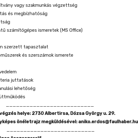
nyítvány vagy szakmunkás végzettség
zitás és megbízhatóság
ttság
intű számítógépes ismeretek (MS Office)
en szerzett tapasztalat
rőműszerek és szerszámok ismerete
övedelem
teria juttatások
anulási lehetőség
yüttműködés
__________________________
végzés helye:
2730 Albertirsa, Dózsa György u. 29.
yképes önéletrajz megküldésével:
aniko.erdos@faulhaber.hu
__________________________