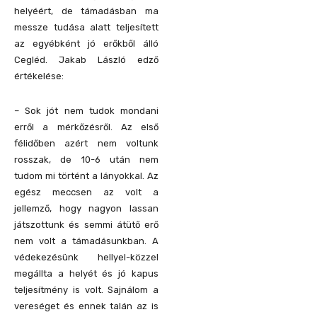
helyéért, de támadásban ma
messze tudása alatt teljesített
az egyébként jó erőkből álló
Cegléd. Jakab László edző
értékelése:
– Sok jót nem tudok mondani
erről a mérkőzésről. Az első
félidőben azért nem voltunk
rosszak, de 10-6 után nem
tudom mi történt a lányokkal. Az
egész meccsen az volt a
jellemző, hogy nagyon lassan
játszottunk és semmi átütő erő
nem volt a támadásunkban. A
védekezésünk hellyel-közzel
megállta a helyét és jó kapus
teljesítmény is volt. Sajnálom a
vereséget és ennek talán az is