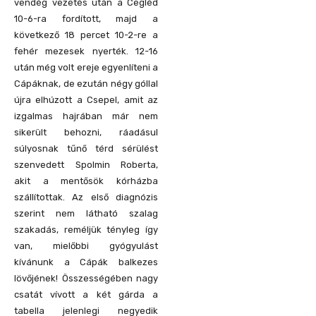
vendég vezetés után a Cegléd
10-6-ra fordított, majd a
következő 18 percet 10-2-re a
fehér mezesek nyerték. 12-16
után még volt ereje egyenlíteni a
Cápáknak, de ezután négy góllal
újra elhúzott a Csepel, amit az
izgalmas hajrában már nem
sikerült behozni, ráadásul
súlyosnak tűnő térd sérülést
szenvedett Spolmin Roberta,
akit a mentősök kórházba
szállítottak. Az első diagnózis
szerint nem látható szalag
szakadás, reméljük tényleg így
van, mielőbbi gyógyulást
kívánunk a Cápák balkezes
lövőjének! Összességében nagy
csatát vívott a két gárda a
tabella jelenlegi negyedik