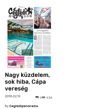
Nagy küzdelem,
sok hiba, Cápa
vereség
2018.02.19.
0
536
By
Cegledipanorama