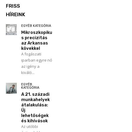
FRISS
HÍREINK
EGYÉB KATEGÓRIA
Mikroszkopiku
s precizitás
az Arkansas
kövekkel
A fogászati
iparban egyre nő
az igény a
kiváló...
EGYÉB
KATEGÓRIA
A 21. századi
munkahelyek
átalakulása:
Új
lehetőségek
és kihívások
Az utóbbi