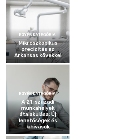
EGYÉB KATEGÓRIA
Mikroszkopikus
precizitás az
Arkansas kövekkel
EGYÉB KATEGÓRIA
A 21. századi
munkahelyek
átalakulása: Új
lehetőségek és
kihívások