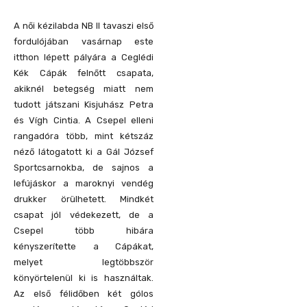
A női kézilabda NB II tavaszi első
fordulójában vasárnap este
itthon lépett pályára a Ceglédi
Kék Cápák felnőtt csapata,
akiknél betegség miatt nem
tudott játszani Kisjuhász Petra
és Vígh Cintia. A Csepel elleni
rangadóra több, mint kétszáz
néző látogatott ki a Gál József
Sportcsarnokba, de sajnos a
lefújáskor a maroknyi vendég
drukker örülhetett. Mindkét
csapat jól védekezett, de a
Csepel több hibára
kényszerítette a Cápákat,
melyet legtöbbször
könyörtelenül ki is használtak.
Az első félidőben két gólos