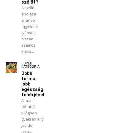
szőlőt?
A szőlő
ápolása
állandó
figyelmet
igényel,
hiszen
számos
külső...
EGYÉB
KATEGÓRIA
Jobb
forma,
jobb
egészség
fehérjével
A mai
rohanó
világban
gyakran alig
jut idő
arra,...