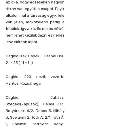
az oka, hogy edzéseken nagyon
ritkán van együtt a csapat. Egyik
alkalommal a társaság egyik fele
van jelen, legközelebb pedig a
többiek, így a közös edzés nélkül
nem lehet kézilabdázni és nehéz
lesz előrébb lépni…
Ceglédi Kék Cápák – Csepel DSE
21 – 23 ( 11 – 11 )
Cegléd, 220 néző, vezette
Hantos, Rózsahegyi
Cegléd: Juhász,
Szegedi(kapusok), Halasi 6/3,
Botyánszki 4/2, Dobos 3, Mihály
3, Sowunmi 2, Tóth A. 2/1, Tóth Á.
1, Spolmin, Petrovics, Ványi,