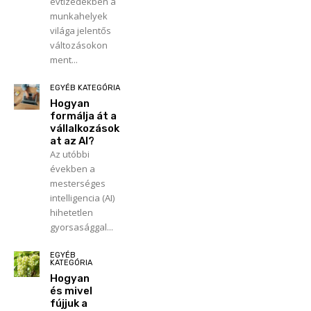
évtizedekben a
munkahelyek
világa jelentős
változásokon
ment...
EGYÉB KATEGÓRIA
Hogyan
formálja át a
vállalkozások
at az AI?
Az utóbbi
években a
mesterséges
intelligencia (AI)
hihetetlen
gyorsasággal...
EGYÉB
KATEGÓRIA
Hogyan
és mivel
fújjuk a