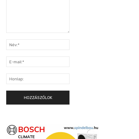
Hozzászólás:
Név:*
E-
mail:*
Honlap: