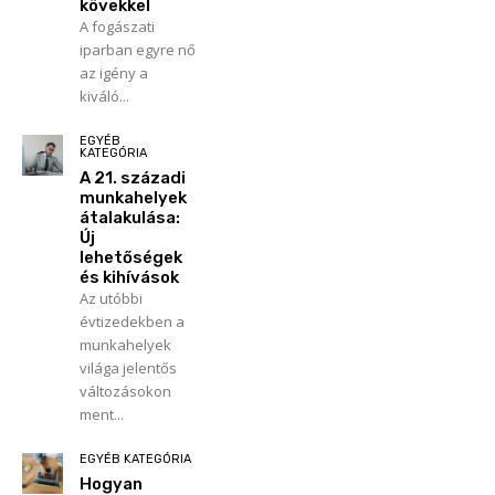
kövekkel
A fogászati
iparban egyre nő
az igény a
kiváló...
EGYÉB
KATEGÓRIA
A 21. századi
munkahelyek
átalakulása:
Új
lehetőségek
és kihívások
Az utóbbi
évtizedekben a
munkahelyek
világa jelentős
változásokon
ment...
EGYÉB KATEGÓRIA
Hogyan