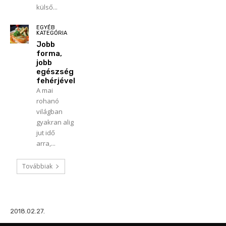
külső...
EGYÉB
KATEGÓRIA
Jobb
forma,
jobb
egészség
fehérjével
A mai
rohanó
világban
gyakran alig
jut idő
arra,...
Továbbiak
2018.02.27.