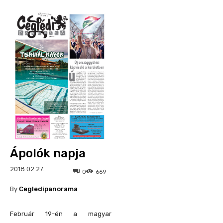
Ápolók napja
2018.02.27.
0
669
By
Cegledipanorama
Február 19-én a magyar