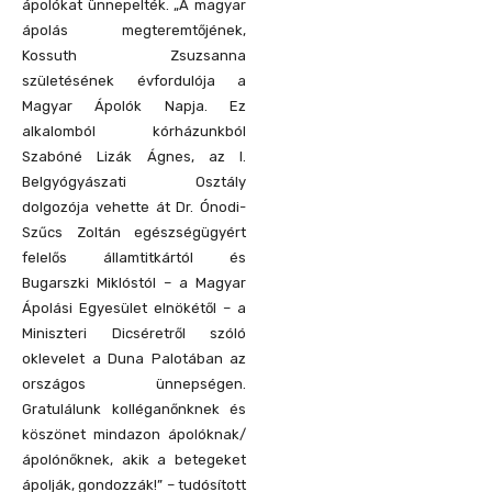
ápolókat ünnepelték. „A magyar
ápolás megteremtőjének,
Kossuth Zsuzsanna
születésének évfordulója a
Magyar Ápolók Napja. Ez
alkalomból kórházunkból
Szabóné Lizák Ágnes, az I.
Belgyógyászati Osztály
dolgozója vehette át Dr. Ónodi-
Szűcs Zoltán egészségügyért
felelős államtitkártól és
Bugarszki Miklóstól – a Magyar
Ápolási Egyesület elnökétől – a
Miniszteri Dicséretről szóló
oklevelet a Duna Palotában az
országos ünnepségen.
Gratulálunk kolléganőnknek és
köszönet mindazon ápolóknak/
ápolónőknek, akik a betegeket
ápolják, gondozzák!” – tudósított