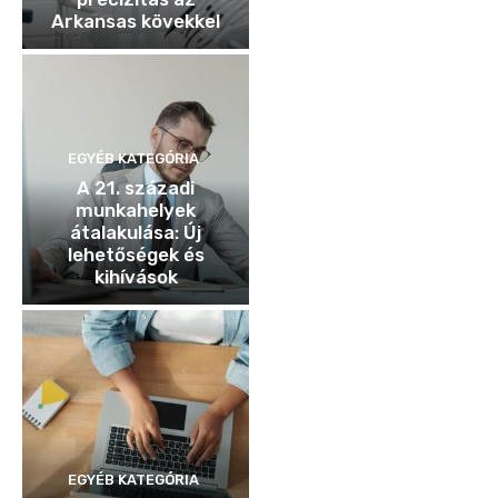
Arkansas kövekkel
EGYÉB KATEGÓRIA
A 21. századi
munkahelyek
átalakulása: Új
lehetőségek és
kihívások
EGYÉB KATEGÓRIA