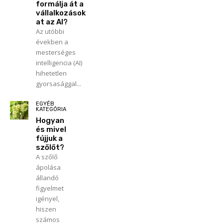
formálja át a
vállalkozások
at az AI?
Az utóbbi
években a
mesterséges
intelligencia (AI)
hihetetlen
gyorsasággal...
EGYÉB
KATEGÓRIA
Hogyan
és mivel
fújjuk a
szőlőt?
A szőlő
ápolása
állandó
figyelmet
igényel,
hiszen
számos