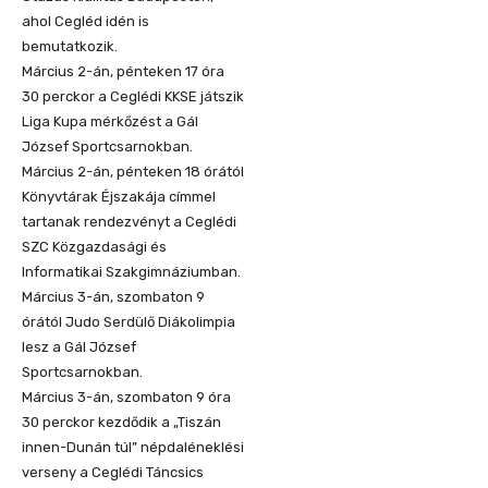
ahol Cegléd idén is
bemutatkozik.
Március 2-án, pénteken 17 óra
30 perckor a Ceglédi KKSE játszik
Liga Kupa mérkőzést a Gál
József Sportcsarnokban.
Március 2-án, pénteken 18 órától
Könyvtárak Éjszakája címmel
tartanak rendezvényt a Ceglédi
SZC Közgazdasági és
Informatikai Szakgimnáziumban.
Március 3-án, szombaton 9
órától Judo Serdülő Diákolimpia
lesz a Gál József
Sportcsarnokban.
Március 3-án, szombaton 9 óra
30 perckor kezdődik a „Tiszán
innen-Dunán túl” népdaléneklési
verseny a Ceglédi Táncsics