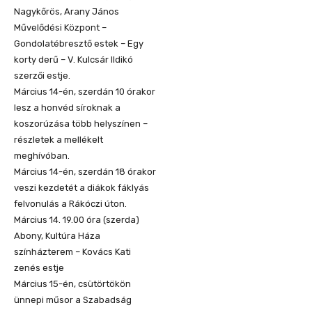
Nagykőrös, Arany János
Művelődési Központ –
Gondolatébresztő estek – Egy
korty derű – V. Kulcsár Ildikó
szerzői estje.
Március 14-én, szerdán 10 órakor
lesz a honvéd síroknak a
koszorúzása több helyszínen –
részletek a mellékelt
meghívóban.
Március 14-én, szerdán 18 órakor
veszi kezdetét a diákok fáklyás
felvonulás a Rákóczi úton.
Március 14. 19.00 óra (szerda)
Abony, Kultúra Háza
színházterem – Kovács Kati
zenés estje
Március 15-én, csütörtökön
ünnepi műsor a Szabadság