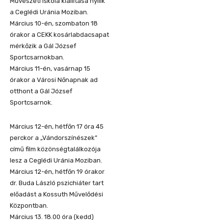
Művészeti Iskola kiállítása nyílik
a Ceglédi Uránia Moziban.
Március 10-én, szombaton 18
órakor a CEKK kosárlabdacsapat
mérkőzik a Gál József
Sportcsarnokban.
Március 11-én, vasárnap 15
órakor a Városi Nőnapnak ad
otthont a Gál József
Sportcsarnok.
Március 12-én, hétfőn 17 óra 45
perckor a „Vándorszínészek”
című film közönségtalálkozója
lesz a Ceglédi Uránia Moziban.
Március 12-én, hétfőn 19 órakor
dr. Buda László pszichiáter tart
előadást a Kossuth Művelődési
Központban.
Március 13. 18.00 óra (kedd)