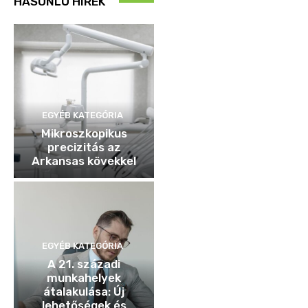
HASONLÓ HÍREK
EGYÉB KATEGÓRIA
Mikroszkopikus
precizitás az
Arkansas kövekkel
EGYÉB KATEGÓRIA
A 21. századi
munkahelyek
átalakulása: Új
lehetőségek és