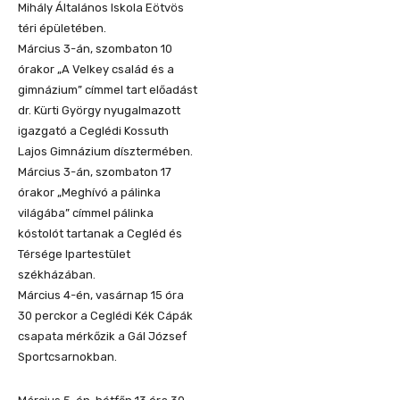
Mihály Általános Iskola Eötvös
téri épületében.
Március 3-án, szombaton 10
órakor „A Velkey család és a
gimnázium” címmel tart előadást
dr. Kürti György nyugalmazott
igazgató a Ceglédi Kossuth
Lajos Gimnázium dísztermében.
Március 3-án, szombaton 17
órakor „Meghívó a pálinka
világába” címmel pálinka
kóstolót tartanak a Cegléd és
Térsége Ipartestület
székházában.
Március 4-én, vasárnap 15 óra
30 perckor a Ceglédi Kék Cápák
csapata mérkőzik a Gál József
Sportcsarnokban.