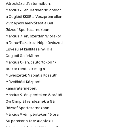
Városháza dísztermében.
Március 6-án, kedden 18 órakor
a Ceglédi KKSE a Veszprém ellen
vív bajnoki mérkőzést a Gál
József Sportcsarnokban.
Március 7-én, szerdán 17 órakor
a Duna-Tisza közi Népművészeti
Egyesület kiállítása nyílik a
Ceglédi Galériában.
Március 8-án, csütörtökön 17
órakor rendezik meg a
Művészetek Napját a Kossuth
Művelődési Központ
kamaratermében.
Március 9-én, pénteken 8 órától
Ovi Olimpiát rendeznek a Gál
József Sportcsarnokban.
Március 9-én, pénteken 16 óra
30 perckor a Tetz Alapfokú