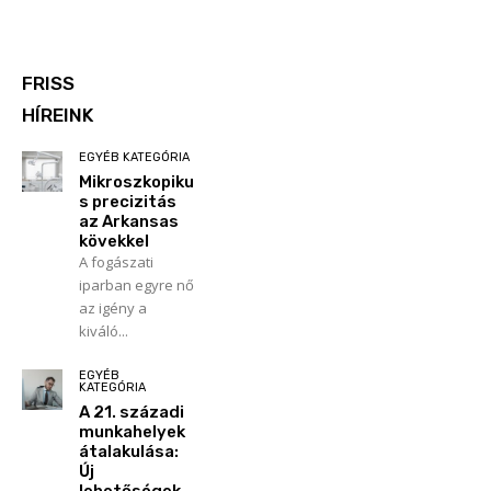
FRISS
HÍREINK
EGYÉB KATEGÓRIA
Mikroszkopiku
s precizitás
az Arkansas
kövekkel
A fogászati
iparban egyre nő
az igény a
kiváló...
EGYÉB
KATEGÓRIA
A 21. századi
munkahelyek
átalakulása:
Új