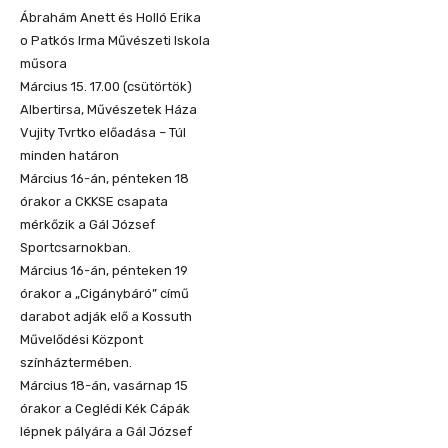
Ábrahám Anett és Holló Erika
o Patkós Irma Művészeti Iskola
műsora
Március 15. 17.00 (csütörtök)
Albertirsa, Művészetek Háza
Vujity Tvrtko előadása – Túl
minden határon
Március 16-án, pénteken 18
órakor a CKKSE csapata
mérkőzik a Gál József
Sportcsarnokban.
Március 16-án, pénteken 19
órakor a „Cigánybáró” című
darabot adják elő a Kossuth
Művelődési Központ
színháztermében.
Március 18-án, vasárnap 15
órakor a Ceglédi Kék Cápák
lépnek pályára a Gál József