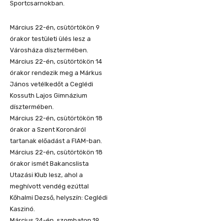
Sportcsarnokban.
Március 22-én, csütörtökön 9
órakor testületi ülés lesz a
Városháza dísztermében.
Március 22-én, csütörtökön 14
órakor rendezik meg a Márkus
János vetélkedőt a Ceglédi
Kossuth Lajos Gimnázium
dísztermében.
Március 22-én, csütörtökön 18
órakor a Szent Koronáról
tartanak előadást a FIAM-ban.
Március 22-én, csütörtökön 18
órakor ismét Bakancslista
Utazási Klub lesz, ahol a
meghívott vendég ezúttal
Kőhalmi Dezső, helyszín: Ceglédi
Kaszinó.
Március 24-én, szombaton 19