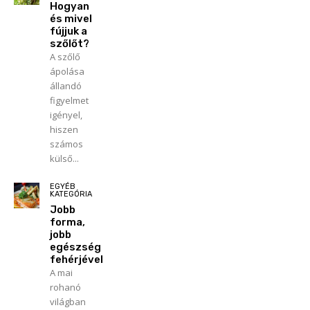
Hogyan
és mivel
fújjuk a
szőlőt?
A szőlő
ápolása
állandó
figyelmet
igényel,
hiszen
számos
külső...
EGYÉB
KATEGÓRIA
Jobb
forma,
jobb
egészség
fehérjével
A mai
rohanó
világban