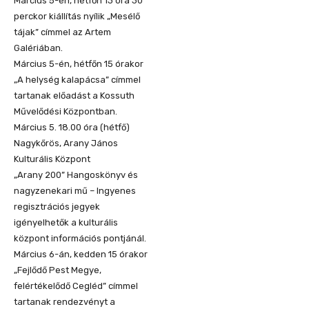
Március 5-én, hétfőn 13 óra 30
perckor kiállítás nyílik „Mesélő
tájak” címmel az Artem
Galériában.
Március 5-én, hétfőn 15 órakor
„A helység kalapácsa” címmel
tartanak előadást a Kossuth
Művelődési Központban.
Március 5. 18.00 óra (hétfő)
Nagykőrös, Arany János
Kulturális Központ
„Arany 200” Hangoskönyv és
nagyzenekari mű – Ingyenes
regisztrációs jegyek
igényelhetők a kulturális
központ információs pontjánál.
Március 6-án, kedden 15 órakor
„Fejlődő Pest Megye,
felértékelődő Cegléd” címmel
tartanak rendezvényt a