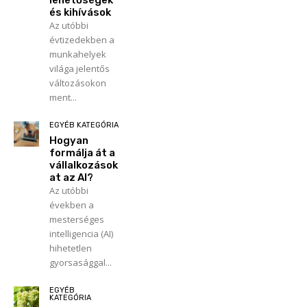
lehetőségek
és kihívások
Az utóbbi
évtizedekben a
munkahelyek
világa jelentős
változásokon
ment...
EGYÉB KATEGÓRIA
Hogyan
formálja át a
vállalkozások
at az AI?
Az utóbbi
években a
mesterséges
intelligencia (AI)
hihetetlen
gyorsasággal...
EGYÉB
KATEGÓRIA