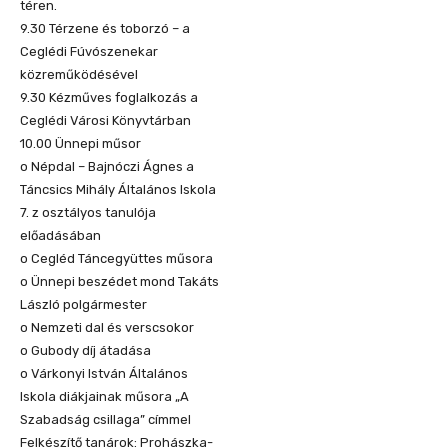
téren.
9.30 Térzene és toborzó – a
Ceglédi Fúvószenekar
közreműködésével
9.30 Kézműves foglalkozás a
Ceglédi Városi Könyvtárban
10.00 Ünnepi műsor
o Népdal – Bajnóczi Ágnes a
Táncsics Mihály Általános Iskola
7. z osztályos tanulója
előadásában
o Cegléd Táncegyüttes műsora
o Ünnepi beszédet mond Takáts
László polgármester
o Nemzeti dal és verscsokor
o Gubody díj átadása
o Várkonyi István Általános
Iskola diákjainak műsora „A
Szabadság csillaga” címmel
Felkészítő tanárok: Prohászka-