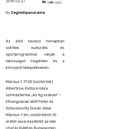
2018.02.27.
0
600
By
Cegledipanorama
Az első tavaszi hónapban
sokféle kulturális és
sportprogrammal várják a
lakosságot Cegléden és a
környező településeken.
Március 1. 17.00 (csütörtök)
Albertirsa, Kultúra Háza
színházterme „Az ég szabad” –
Elhangzanak Wolf Péter és
Sztevanovity Dusán dalai.
Március 1-én, csütörtökön 10
órától veszi kezdetét az idei
Utazás Kiállítás Budapesten,