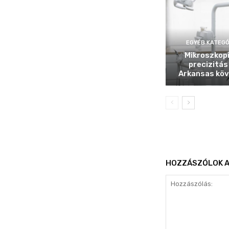
EGYÉB KATEGÓ
Mikroszkop
precizitás
Arkansas köv
HOZZÁSZÓLOK A