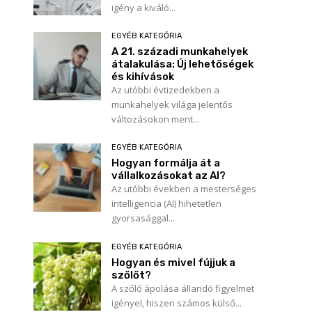
igény a kiváló...
EGYÉB KATEGÓRIA
A 21. századi munkahelyek
átalakulása: Új lehetőségek
és kihívások
Az utóbbi évtizedekben a
munkahelyek világa jelentős
változásokon ment...
EGYÉB KATEGÓRIA
Hogyan formálja át a
vállalkozásokat az AI?
Az utóbbi években a mesterséges
intelligencia (AI) hihetetlen
gyorsasággal...
EGYÉB KATEGÓRIA
Hogyan és mivel fújjuk a
szőlőt?
A szőlő ápolása állandó figyelmet
igényel, hiszen számos külső...