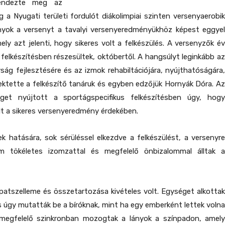
endezte meg az
 a Nyugati területi fordulót diákolimpiai szinten versenyaerobik
nyok a versenyt a tavalyi versenyeredményükhöz képest eggyel
ely azt jelenti, hogy sikeres volt a felkészülés. A versenyzők év
 felkészítésben részesültek, októbertől. A hangsúlyt leginkább az
ság fejlesztésére és az izmok rehabiltációjára, nyújthatóságára,
ktette a felkészítő tanáruk és egyben edzőjük Hornyák Dóra. Az
éget nyújtott a sportágspecifikus felkészítésben úgy, hogy
t a sikeres versenyeredmény érdekében.
ek hatására, sok sérüléssel elkezdve a felkészülést, a versenyre
 tökéletes izomzattal és megfelelő önbizalommal álltak a
atszelleme és összetartozása kivételes volt. Egységet alkottak
is úgy mutatták be a bíróknak, mint ha egy emberként lettek volna
, megfelelő szinkronban mozogtak a lányok a színpadon, amely