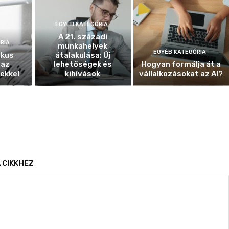
EGYÉB KATEGÓRIA
A 21. századi
RIA
munkahelyek
EGYÉB KATEGÓRIA
ikus
átalakulása: Új
 az
lehetőségek és
Hogyan formálja át a
ekkel
kihívások
vállalkozásokat az AI?
 CIKKHEZ