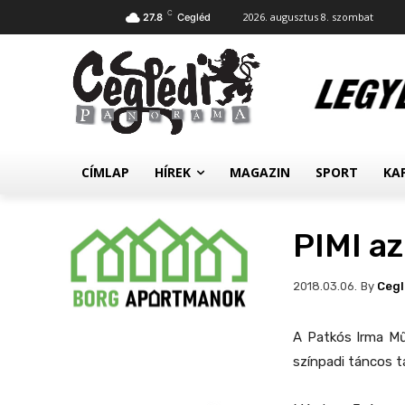
C
2026. augusztus 8. szombat
27.8
Cegléd
CÍMLAP
HÍREK
MAGAZIN
SPORT
KA
PIMI az
By
Ceg
2018.03.06.
A Patkós Irma Mű
színpadi táncos t