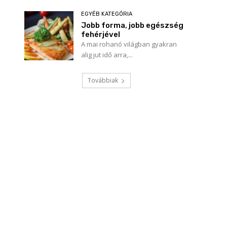
EGYÉB KATEGÓRIA
Jobb forma, jobb egészség
fehérjével
A mai rohanó világban gyakran
alig jut idő arra,...
Továbbiak