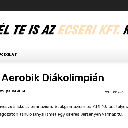
PCSOLAT
 Aerobik Diákolimpián
ledipanorama
0
631
vészeti Iskola, Gimnázium, Szakgimnázium és AMI 10. osztályos
agozaton tanuló lányai ismét egy sikeres versenyen vannak túl.