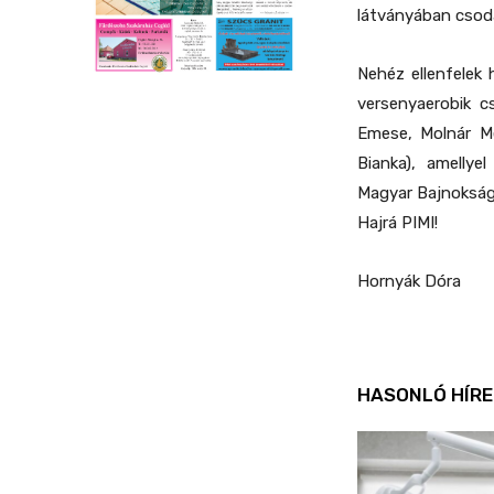
látványában csodá
Nehéz ellenfelek 
versenyaerobik cs
Emese, Molnár Me
Bianka), amellye
Magyar Bajnokság
Hajrá PIMI!
Hornyák Dóra
HASONLÓ HÍRE