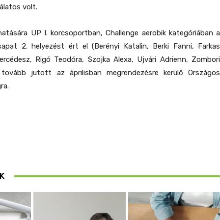
latos volt.
hatására UP I. korcsoportban, Challenge aerobik kategóriában a
apat 2. helyezést ért el (Berényi Katalin, Berki Fanni, Farkas
rcédesz, Rigó Teodóra, Szojka Alexa, Ujvári Adrienn, Zombori
l tovább jutott az áprilisban megrendezésre kerülő Országos
ra.
K