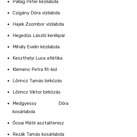
Pallag Péter kézilabda
Czigány Dóra vízilabda
Hajek Zsombor vízilabda
Hegedűs László kerékpár
Mihály Evelin kézilabda
Keszthelyi Luca atlétika
Klemenc Petra fit-kid
Lőrincz Tamás birkózás
Lőrincz Viktor birkózás
Medgyessy Dóra
kosárlabda
Ócsai Máté asztalitenisz
Rezák Tamás kosárlabda