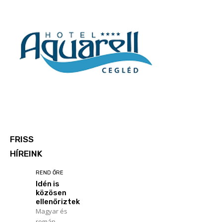
FRISS
HÍREINK
REND ŐRE
Idén is
közösen
ellenőriztek
Magyar és
román