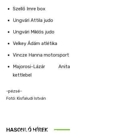
Szellő Imre box
Ungvári Attila judo
Ungvári Miklós judo
Velkey Ádám atlétika
Vincze Hanna motorsport
Majorosi-Lázár Anita
kettlebel
-pézsé-
Fotó: Kisfaludi István
REND ŐRE
HASONLÓ HÍREK
Idén is közösen
ellenőriztek