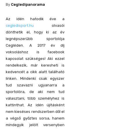
By
Cegledipanorama
Az idén hatodik éve a
cegledisport.hu
olvasói
dönthetik el, hogy ki az év
legnépszerűbb sportolója
Cegléden. A 2017 év díj
voksoláshoz is facebook
kapcsolat szükséges! Aki ezzel
rendelkezik, már keresheti is
kedvencét a cikk alatt található
linken. Mindenki csak egyszer
tud szavazni ugyanarra a
sportolóra, de aki nem tud
választani, több személyhez is
kattinthat. Az idén újításként
nem kieséses rendszerben dől el
a végső győztes sorsa, hanem
mindegyik jelölt versenyben