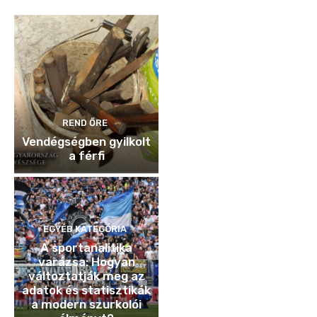
REND ŐRE
Vendégségben gyilkolt
a férfi
EGYÉB KATEGÓRIA
A sportanalitika
varázsa: Hogyan
változtatják meg az
adatok és statisztikák
a modern szurkolói