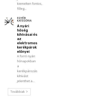
kiemelten fontos,
főleg...
EGYÉB
KATEGÓRIA
A nyári
hőség
kihívásai és
az
elektromos
kerékpárok
előnyei
A forró nyári
hónapokban
a
kerékpározás
kihívást
jelenthet a...
Továbbiak