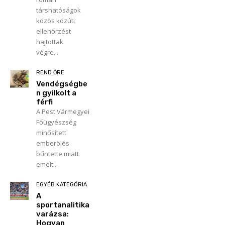
társhatóságok
közös közúti
ellenőrzést
hajtottak
végre...
REND ŐRE
Vendégségbe
n gyilkolt a
férfi
A Pest Vármegyei
Főügyészség
minősített
emberölés
bűntette miatt
emelt...
EGYÉB KATEGÓRIA
A
sportanalitika
varázsa:
Hogyan