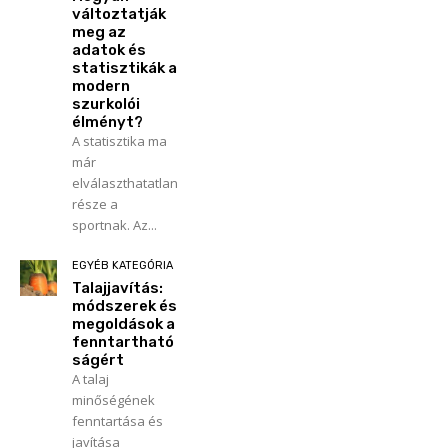
változtatják
meg az
adatok és
statisztikák a
modern
szurkolói
élményt?
A statisztika ma
már
elválaszthatatlan
része a
sportnak. Az...
EGYÉB KATEGÓRIA
Talajjavítás:
módszerek és
megoldások a
fenntartható
ságért
A talaj
minőségének
fenntartása és
javítása