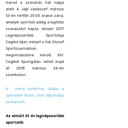
marad a szavazás hat napja
alatt. A „lájk vadászat” március
12-én hétfőn 20:00 órakor zárul,
amelyik sportoló addig a legtöbb
szavazatot kapta, elnyeri 2017
Legnépszerűbb Sportolója
Cegléd díjat, melyet a Gál József
Sportcsarnokban
megrendezésre kerülő XVI.
Ceglédi Sportgálán vehet majd
át 2018. március 24-én
szombaton.
A linkre kattintva találja a
sportolók fotóit, ahol lájkolhatja
kedvencét:
Az elmúlt öt év legnépszerűbb
sportolói: