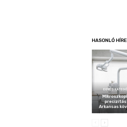
HASONLÓ HÍRE
EGYÉB KATEGÓ
Mikroszkop
precizitás
Arkansas köv