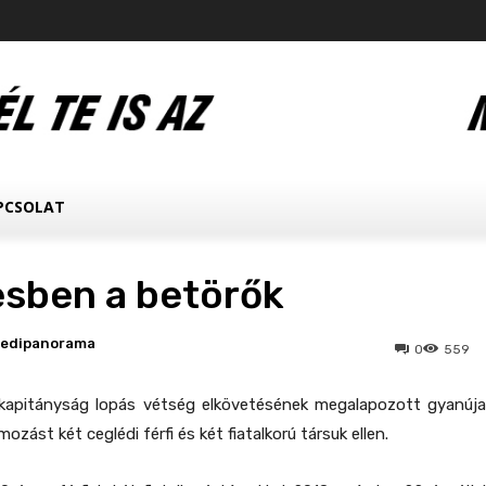
PCSOLAT
esben a betörők
ledipanorama
0
559
kapitányság lopás vétség elkövetésének megalapozott gyanúja
ozást két ceglédi férfi és két fiatalkorú társuk ellen.