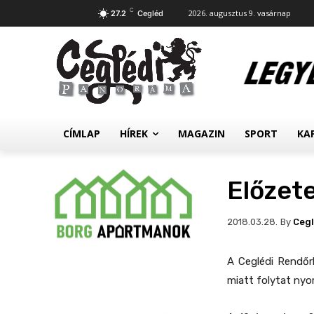
C
2026. augusztus 9. vasárnap
27.2
Cegléd
CÍMLAP
HÍREK
MAGAZIN
SPORT
KA
Előzet
By
Ceg
2018.03.28.
A Ceglédi Rendőr
miatt folytat nyom