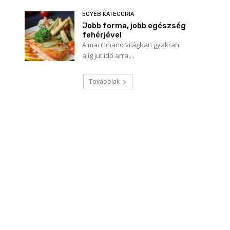
EGYÉB KATEGÓRIA
Jobb forma, jobb egészség
fehérjével
A mai rohanó világban gyakran
alig jut idő arra,...
Továbbiak
Név:*
E-
mail:*
Honlap: