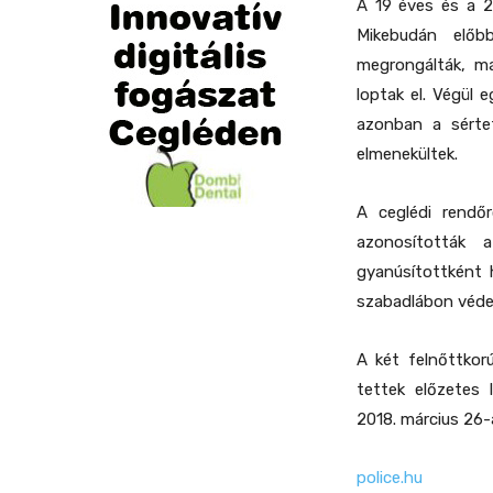
A 19 éves és a 20
Mikebudán előb
megrongálták, m
loptak el. Végül 
azonban a sértet
elmenekültek.
A ceglédi rend
azonosították a
gyanúsítottként h
szabadlábon véde
A két felnőttkor
tettek előzetes 
2018. március 26-á
police.hu