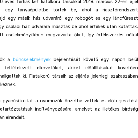
 éves férfiak két fiatalkorú társukkal 2018. március 22-én éjjel
b egy tanyaépületbe törtek be, ahol a riasztórendszert
ajd egy másik ház udvaráról egy robogót és egy láncfűrészt
egy családi ház udvarára másztak be ahol értékek után kutattak,
t cselekményükben megzavarta őket, így értékszerzés nélkül
őrök a
bűncselekmények
bejelentését követő egy napon belü
 feltételezett elkövetőket, akiket előállításukat követően
allgattak ki. Fiatalkorú társaik az eljárás jelenlegi szakaszában
keznek.
ú gyanúsítottat a nyomozók őrizetbe vették és előterjesztést
letartóztatásuk indítványozására, amelyet az illetékes bíróság
n elrendelt.