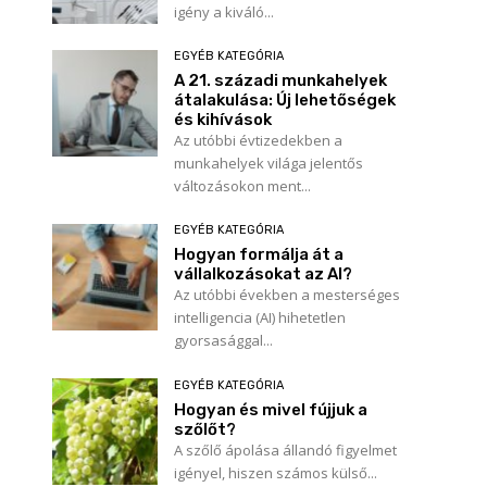
igény a kiváló...
EGYÉB KATEGÓRIA
A 21. századi munkahelyek
átalakulása: Új lehetőségek
és kihívások
Az utóbbi évtizedekben a
munkahelyek világa jelentős
változásokon ment...
EGYÉB KATEGÓRIA
Hogyan formálja át a
vállalkozásokat az AI?
Az utóbbi években a mesterséges
intelligencia (AI) hihetetlen
gyorsasággal...
EGYÉB KATEGÓRIA
Hogyan és mivel fújjuk a
szőlőt?
A szőlő ápolása állandó figyelmet
igényel, hiszen számos külső...