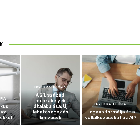
K
EGYÉB KATEGÓRIA
A 21. századi
RIA
munkahelyek
EGYÉB KATEGÓRIA
ikus
átalakulása: Új
 az
lehetőségek és
Hogyan formálja át a
ekkel
kihívások
vállalkozásokat az AI?