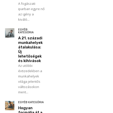
A fogászati
iparban egyre nő
az igény a
kiváló...
EGYÉB
KATEGÓRIA
A 21. századi
munkahelyek
átalakulása:
Új
lehetőségek
és kihívások
Az utóbbi
évtizedekben a
munkahelyek
világa jelentős
változásokon
ment...
EGYÉB KATEGÓRIA
Hogyan
formálja át a