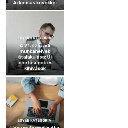
Arkansas kövekkel
EGYÉB KATEGÓRIA
A 21. századi
munkahelyek
átalakulása: Új
lehetőségek és
kihívások
EGYÉB KATEGÓRIA