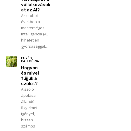
vállalkozások
at az AI?
Az utóbbi
években a
mesterséges
intelligencia (AI)
hihetetlen
gyorsasággal...
EGYÉB
KATEGÓRIA
Hogyan
és mivel
fújjuk a
szőlőt?
A szőlő
ápolása
állandó
figyelmet
igényel,
hiszen
számos