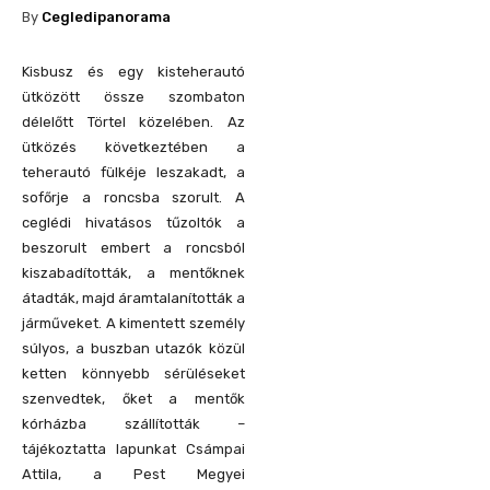
By
Cegledipanorama
Kisbusz és egy kisteherautó
ütközött össze szombaton
délelőtt Törtel közelében. Az
ütközés következtében a
teherautó fülkéje leszakadt, a
sofőrje a roncsba szorult. A
ceglédi hivatásos tűzoltók a
beszorult embert a roncsból
kiszabadították, a mentőknek
átadták, majd áramtalanították a
járműveket. A kimentett személy
súlyos, a buszban utazók közül
ketten könnyebb sérüléseket
szenvedtek, őket a mentők
kórházba szállították –
tájékoztatta lapunkat Csámpai
Attila, a Pest Megyei