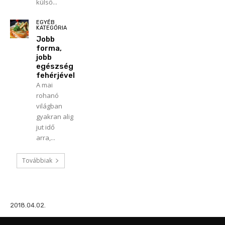
külső...
EGYÉB
KATEGÓRIA
Jobb
forma,
jobb
egészség
fehérjével
A mai
rohanó
világban
gyakran alig
jut idő
arra,...
Továbbiak
2018.04.02.