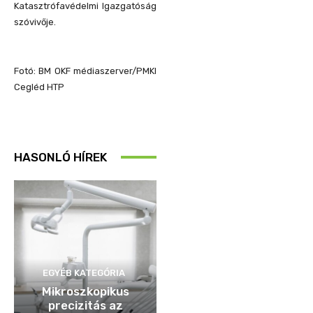
Katasztrófavédelmi Igazgatóság
szóvivője.
Fotó: BM OKF médiaszerver/PMKI
Cegléd HTP
HASONLÓ HÍREK
EGYÉB KATEGÓRIA
Mikroszkopikus
precizitás az