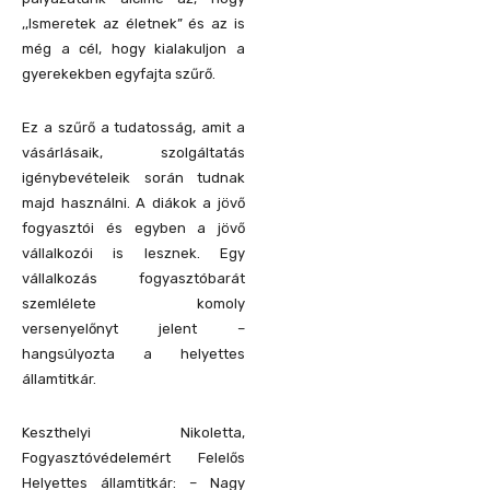
,,Ismeretek az életnek” és az is
még a cél, hogy kialakuljon a
gyerekekben egyfajta szűrő.
Ez a szűrő a tudatosság, amit a
vásárlásaik, szolgáltatás
igénybevételeik során tudnak
majd használni. A diákok a jövő
fogyasztói és egyben a jövő
vállalkozói is lesznek. Egy
vállalkozás fogyasztóbarát
szemlélete komoly
versenyelőnyt jelent –
hangsúlyozta a helyettes
államtitkár.
Keszthelyi Nikoletta,
Fogyasztóvédelemért Felelős
Helyettes államtitkár: – Nagy