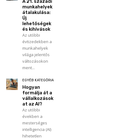
A 21. századi
munkahelyek
átalakulása:
Új
lehetőségek
és kihívások
Az utóbbi
évtizedekben a
munkahelyek
világa jelentős
változásokon
ment...
EGYÉB KATEGÓRIA
Hogyan
formálja át a
vállalkozások
at az AI?
Az utóbbi
években a
mesterséges
intelligencia (AI)
hihetetlen