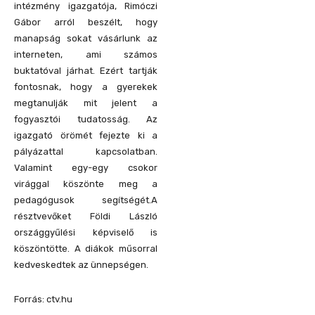
intézmény igazgatója, Rimóczi
Gábor arról beszélt, hogy
manapság sokat vásárlunk az
interneten, ami számos
buktatóval járhat. Ezért tartják
fontosnak, hogy a gyerekek
megtanulják mit jelent a
fogyasztói tudatosság. Az
igazgató örömét fejezte ki a
pályázattal kapcsolatban.
Valamint egy-egy csokor
virággal köszönte meg a
pedagógusok segítségét.A
résztvevőket Földi László
országgyűlési képviselő is
köszöntötte. A diákok műsorral
kedveskedtek az ünnepségen.
Forrás: ctv.hu