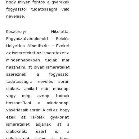
hogy milyen fontos a gyerekek
fogyasztói tudatosságra való
nevelése.
Keszthelyi Nikoletta,
Fogyasztóvédelemért Felelős
Helyettes államtitkár: – Ezeket
az ismereteket az ismereteket a
mindennapokban tudják már
használni. Itt olyan ismereteket
szereznek a fogyasztói
tudatosságra nevelés során
diákok, amiket már másnap,
vagy még aznap tudnak
hasznosítani a mindennapi
vásárlásaik során. A cél az, hogy
ezek az iskolák gyakorlati
ismereteket adjanak át a
diákoknak, ezért is a
pályázatunk alcíme az, hogy