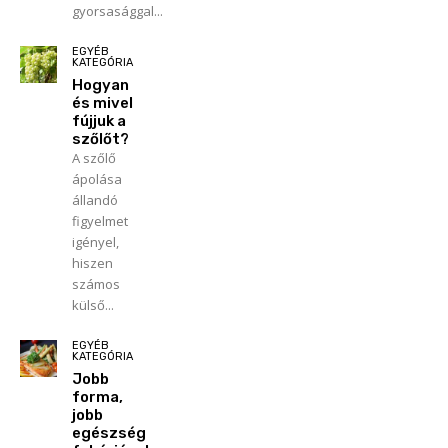
gyorsasággal...
EGYÉB
KATEGÓRIA
Hogyan
és mivel
fújjuk a
szőlőt?
A szőlő
ápolása
állandó
figyelmet
igényel,
hiszen
számos
külső...
EGYÉB
KATEGÓRIA
Jobb
forma,
jobb
egészség