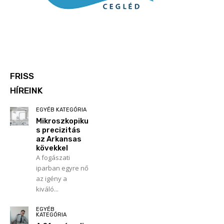
FRISS
HÍREINK
EGYÉB KATEGÓRIA
Mikroszkopiku
s precizitás
az Arkansas
kövekkel
A fogászati
iparban egyre nő
az igény a
kiváló...
EGYÉB
KATEGÓRIA