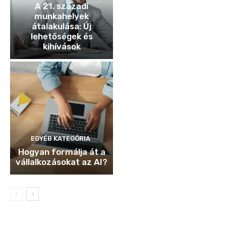
A 21. századi
munkahelyek
átalakulása: Új
lehetőségek és
kihívások
EGYÉB KATEGÓRIA
Hogyan formálja át a
vállalkozásokat az AI?