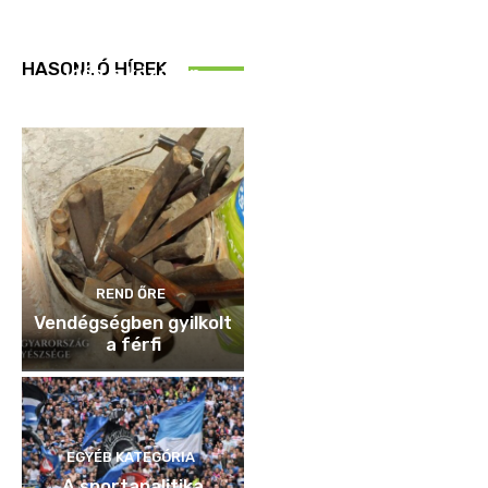
REND ŐRE
HASONLÓ HÍREK
Idén is közösen
ellenőriztek
REND ŐRE
Vendégségben gyilkolt
a férfi
EGYÉB KATEGÓRIA
A sportanalitika