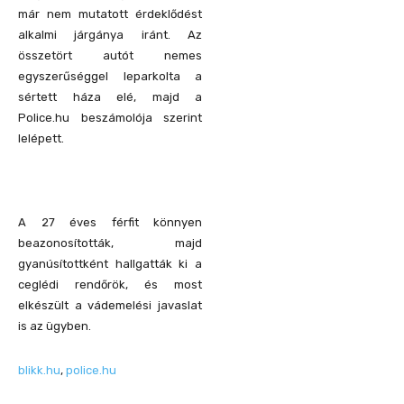
már nem mutatott érdeklődést
alkalmi járgánya iránt. Az
összetört autót nemes
egyszerűséggel leparkolta a
sértett háza elé, majd a
Police.hu beszámolója szerint
lelépett.
A 27 éves férfit könnyen
beazonosították, majd
gyanúsítottként hallgatták ki a
ceglédi rendőrök, és most
elkészült a vádemelési javaslat
is az ügyben.
blikk.hu
,
police.hu