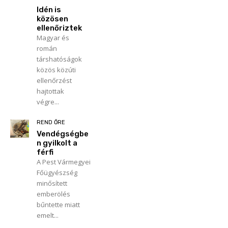
Idén is
közösen
ellenőriztek
Magyar és
román
társhatóságok
közös közúti
ellenőrzést
hajtottak
végre...
REND ŐRE
Vendégségbe
n gyilkolt a
férfi
A Pest Vármegyei
Főügyészség
minősített
emberölés
bűntette miatt
emelt...