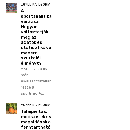
EGYÉB KATEGÓRIA
A
sportanalitika
varázsa:
Hogyan
változtatják
meg az
adatok és
statisztikák a
modern
szurkolói
élményt?
A statisztika ma
már
elválaszthatatlan
része a
sportnak. Az...
EGYÉB KATEGÓRIA
Talajjavítás:
módszerek és
megoldások a
fenntartható