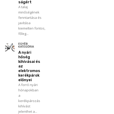
ságért
A talaj
minőségének
fenntartása és
javítása
kiemelten fontos,
főleg...
EGYÉB
KATEGÓRIA
A nyári
hőség
kihívásai és
az
elektromos
kerékpárok
előnyei
A forró nyári
hónapokban
a
kerékpározás
kihívást
jelenthet a...