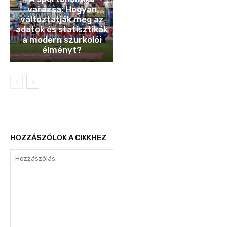
varázsa: Hogyan
változtatják meg az
adatok és statisztikák
a modern szurkolói
élményt?
HOZZÁSZÓLOK A CIKKHEZ