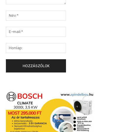
Hozzászólás:
Név:*
E-
mail:*
Honlap: