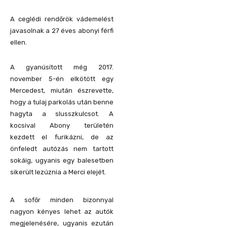
A ceglédi rendőrök vádemelést
javasolnak a 27 éves abonyi férfi
ellen.
A gyanúsított még 2017.
november 5-én elkötött egy
Mercedest, miután észrevette,
hogy a tulaj parkolás után benne
hagyta a slusszkulcsot. A
kocsival Abony területén
kezdett el furikázni, de az
önfeledt autózás nem tartott
sokáig, ugyanis egy balesetben
sikerült lezúznia a Merci elejét.
A sofőr minden bizonnyal
nagyon kényes lehet az autók
megjelenésére, ugyanis ezután