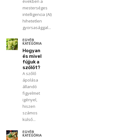
években a
mesterséges
intelligencia (AI)
hihetetlen
gyorsasággal...
EGYÉB
KATEGÓRIA
Hogyan
és mivel
fújjuk a
szőlőt?
A szőlő
ápolása
állandó
figyelmet
igényel,
hiszen
számos
külső...
EGYÉB
KATEGÓRIA