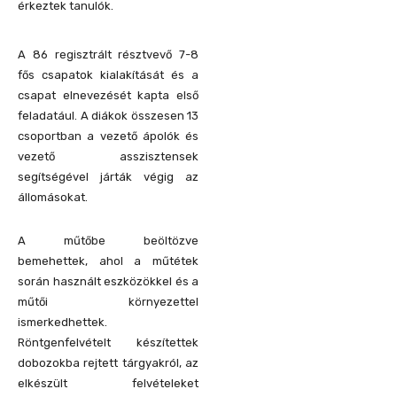
érkeztek tanulók.
A 86 regisztrált résztvevő 7-8
fős csapatok kialakítását és a
csapat elnevezését kapta első
feladatául. A diákok összesen 13
csoportban a vezető ápolók és
vezető asszisztensek
segítségével járták végig az
állomásokat.
A műtőbe beöltözve
bemehettek, ahol a műtétek
során használt eszközökkel és a
műtői környezettel
ismerkedhettek.
Röntgenfelvételt készítettek
dobozokba rejtett tárgyakról, az
elkészült felvételeket