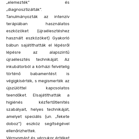
„elemezték” és
„diagnosztizálták”.
Tanulmányozták az intenzív
terápiában használatos
eszközöket (újraélesztéshez
használt eszközöket) Gyakorló
bábun sajátíthatták el lépésről
lépésre az alapszintű
újraélesztés technikáját. Az
inkubátorból a kórházi felvételig
történő babamentést is
végigkísérték, s megismerték az
újszülöttel kapcsolatos
teendőket. Elsajátíthatták a
higiénés kézfertőtlenítés
szabályait, helyes technikáját,
amelyet speciális (un. „fekete
doboz”) eszköz segítségével
ellenőrizhettek.
Vérnyomást és vércukor értéket