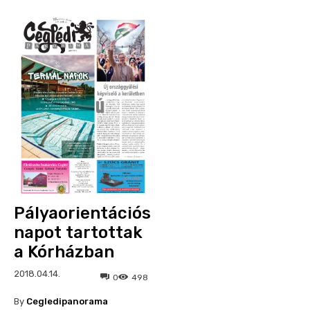
Pályaorientációs
napot tartottak
a Kórházban
2018.04.14.
0
498
By
Cegledipanorama