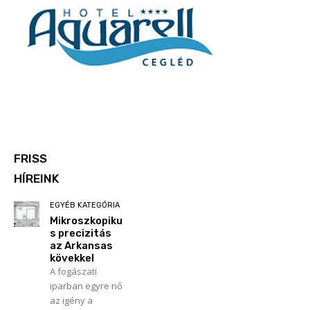
FRISS
HÍREINK
EGYÉB KATEGÓRIA
Mikroszkopiku
s precizitás
az Arkansas
kövekkel
A fogászati
iparban egyre nő
az igény a