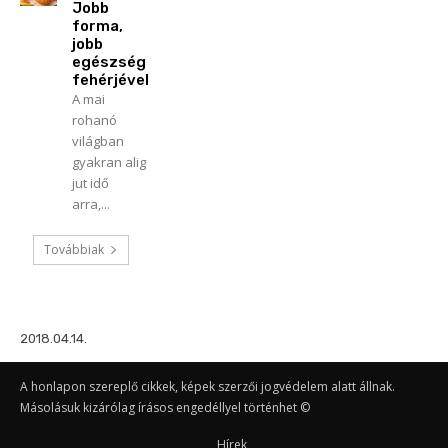
Jobb
forma,
jobb
egészség
fehérjével
A mai
rohanó
világban
gyakran alig
jut idő
arra,...
Továbbiak
2018.04.14.
A honlapon szereplő cikkek, képek szerzői jogvédelem alatt állnak.
Másolásuk kizárólag írásos engedéllyel történhet ©
Hírek