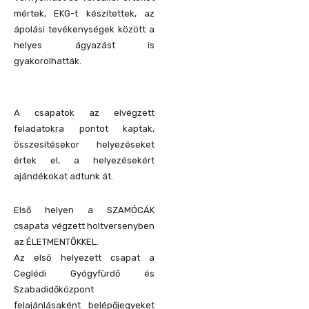
mértek, EKG-t készítettek, az
ápolási tevékenységek között a
helyes ágyazást is
gyakorolhatták.
A csapatok az elvégzett
feladatokra pontot kaptak,
összesítésekor helyezéseket
értek el, a helyezésekért
ajándékokat adtunk át.
Első helyen a SZAMÓCÁK
csapata végzett holtversenyben
az ÉLETMENTŐKKEL.
Az első helyezett csapat a
Ceglédi Gyógyfürdő és
Szabadidőközpont
felajánlásaként belépőjegyeket