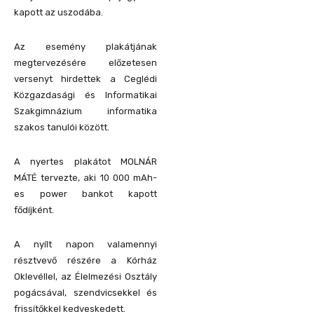
kapott az uszodába.
Az esemény plakátjának
megtervezésére előzetesen
versenyt hirdettek a Ceglédi
Közgazdasági és Informatikai
Szakgimnázium informatika
szakos tanulói között.
A nyertes plakátot MOLNÁR
MÁTÉ tervezte, aki 10 000 mAh-
es power bankot kapott
fődíjként.
A nyílt napon valamennyi
résztvevő részére a Kórház
Oklevéllel, az Élelmezési Osztály
pogácsával, szendvicsekkel és
frissítőkkel kedveskedett.