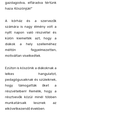
gazdagodva, elfáradva tértünk
haza. Köszönjük!”
A kórház és a szervezők
számára is nagy élmény volt a
nyílt napon való részvétel és
külön kiemelték azt, hogy a
diákok a hely szelleméhez
méltón fegyelmezetten,
motiváltan viselkedtek.
Ezúton is köszönik a diákoknak a
lelkes hangulatot,
pedagógusaiknak és szüleiknek,
hogy támogatták őket a
részvételben! Remélik, hogy a
résztvevők közül minél többen
munkatársaik lesznek az
elkövetkezendő években.