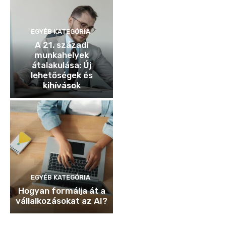
EGYÉB KATEGÓRIA
A 21. századi
munkahelyek
átalakulása: Új
lehetőségek és
kihívások
EGYÉB KATEGÓRIA
Hogyan formálja át a
vállalkozásokat az AI?