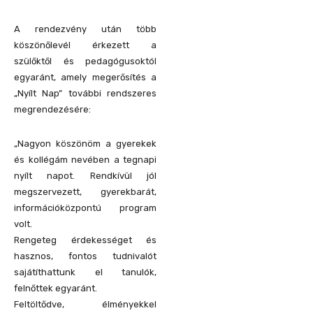
A rendezvény után több
köszönőlevél érkezett a
szülőktől és pedagógusoktól
egyaránt, amely megerősítés a
„Nyílt Nap” további rendszeres
megrendezésére:
„Nagyon köszönöm a gyerekek
és kollégám nevében a tegnapi
nyílt napot. Rendkívül jól
megszervezett, gyerekbarát,
információközpontú program
volt.
Rengeteg érdekességet és
hasznos, fontos tudnivalót
sajátíthattunk el tanulók,
felnőttek egyaránt.
Feltöltődve, élményekkel