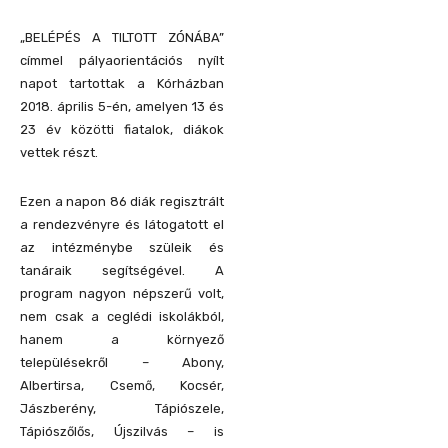
„BELÉPÉS A TILTOTT ZÓNÁBA”
címmel pályaorientációs nyílt
napot tartottak a Kórházban
2018. április 5-én, amelyen 13 és
23 év közötti fiatalok, diákok
vettek részt.
Ezen a napon 86 diák regisztrált
a rendezvényre és látogatott el
az intézménybe szüleik és
tanáraik segítségével. A
program nagyon népszerű volt,
nem csak a ceglédi iskolákból,
hanem a környező
településekről – Abony,
Albertirsa, Csemő, Kocsér,
Jászberény, Tápiószele,
Tápiószőlős, Újszilvás – is