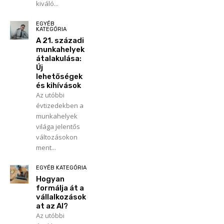
kiváló...
EGYÉB
KATEGÓRIA
A 21. századi
munkahelyek
átalakulása:
Új
lehetőségek
és kihívások
Az utóbbi
évtizedekben a
munkahelyek
világa jelentős
változásokon
ment...
EGYÉB KATEGÓRIA
Hogyan
formálja át a
vállalkozások
at az AI?
Az utóbbi