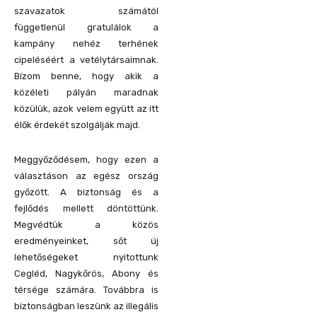
szavazatok számától
függetlenül gratulálok a
kampány nehéz terhének
cipeléséért a vetélytársaimnak.
Bízom benne, hogy akik a
közéleti pályán maradnak
közülük, azok velem együtt az itt
élők érdekét szolgálják majd.
Meggyőződésem, hogy ezen a
választáson az egész ország
győzött. A biztonság és a
fejlődés mellett döntöttünk.
Megvédtük a közös
eredményeinket, sőt új
lehetőségeket nyitottunk
Cegléd, Nagykőrös, Abony és
térsége számára. Továbbra is
biztonságban leszünk az illegális