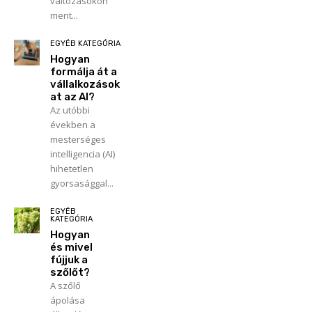
változásokon
ment...
EGYÉB KATEGÓRIA
Hogyan
formálja át a
vállalkozások
at az AI?
Az utóbbi
években a
mesterséges
intelligencia (AI)
hihetetlen
gyorsasággal...
EGYÉB
KATEGÓRIA
Hogyan
és mivel
fújjuk a
szőlőt?
A szőlő
ápolása