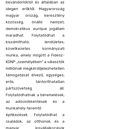
bevándorlóktól és általában az
idegen erőktől. Magyarország
magyar ország, keresztény
közösség, önálló nemzet,
demokratikus európai jogállam
maradhat. Folytatódhat a
kiszámítható, lendületes,
következetes kormányzati
munka, amely mögött a Fidesz-
KDNP „személyében” a választók
millióinak megkérdőjelezhetetlen
támogatását élvező, egységes,
erős, tántoríthatatlan
pártszövetség áll.
Folytatódhatnak a béremelések,
az adócsökkentések és a
munkahely-teremtő
építkezések. Folytatódhat a
családok, az otthonok és a
magyar kisvállalkozások