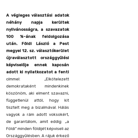
A végleges választási adatok
néhány napja kerültek
nyilvánosságra, a szavazatok
100 %-ának feldolgozása
után. Földi László a Pest
megyei 12. sz. választókerület
újraválasztott országgyűlési
képviselője ennek kapcsán
adott ki nyilatkozatot a fenti
címmel: „Elkötelezett
demokrataként mindenkinek
köszönöm, aki elment szavazni,
függetlenül attól, hogy kit
tisztelt meg a bizalmával. Hálás
vagyok a rám adott voksokért,
de garantálom, amit eddig: „a
Földi” minden földijét képviseli az
Országgyűlésben. A rájuk érkező