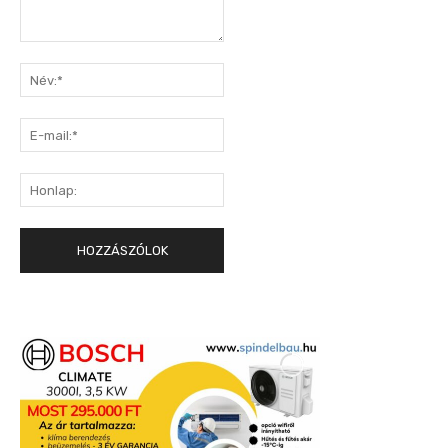
Hozzászólás:
Név:*
E-
mail:*
Honlap: