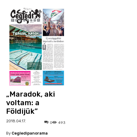
„Maradok, aki
voltam: a
Földijük”
2018.04.17.
0
493
By
Cegledipanorama