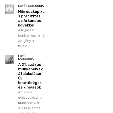
EGYÉB KATEGÓRIA
Mikroszkopiku
s precizitás
az Arkansas
kövekkel
A fogászati
iparban egyre nő
az igény a
kiváló...
EGYÉB
KATEGÓRIA
A 21. századi
munkahelyek
átalakulása:
Új
lehetőségek
és kihívások
Az utóbbi
évtizedekben a
munkahelyek
világa jelentős