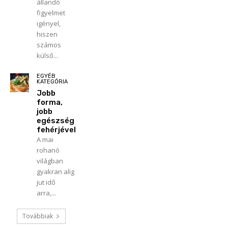
állandó
figyelmet
igényel,
hiszen
számos
külső...
EGYÉB
KATEGÓRIA
Jobb
forma,
jobb
egészség
fehérjével
A mai
rohanó
világban
gyakran alig
jut idő
arra,...
Továbbiak