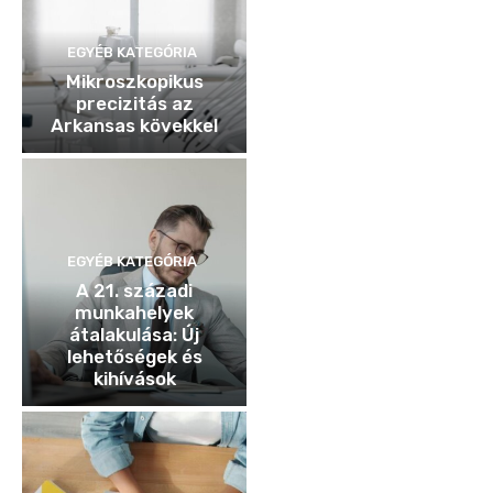
EGYÉB KATEGÓRIA
Mikroszkopikus
precizitás az
Arkansas kövekkel
EGYÉB KATEGÓRIA
A 21. századi
munkahelyek
átalakulása: Új
lehetőségek és
kihívások