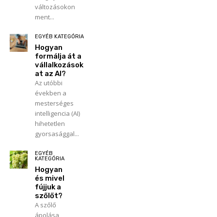
változásokon
ment...
EGYÉB KATEGÓRIA
Hogyan
formálja át a
vállalkozások
at az AI?
Az utóbbi
években a
mesterséges
intelligencia (AI)
hihetetlen
gyorsasággal...
EGYÉB
KATEGÓRIA
Hogyan
és mivel
fújjuk a
szőlőt?
A szőlő
ápolása