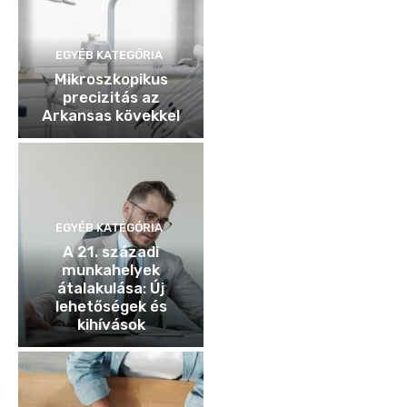
EGYÉB KATEGÓRIA
Mikroszkopikus
precizitás az
Arkansas kövekkel
EGYÉB KATEGÓRIA
A 21. századi
munkahelyek
átalakulása: Új
lehetőségek és
kihívások