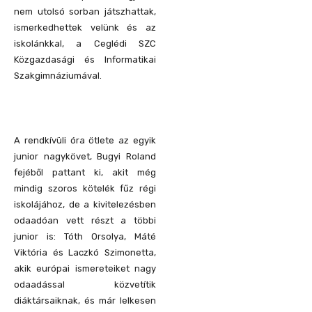
nem utolsó sorban játszhattak,
ismerkedhettek velünk és az
iskolánkkal, a Ceglédi SZC
Közgazdasági és Informatikai
Szakgimnáziumával.
A rendkívüli óra ötlete az egyik
junior nagykövet, Bugyi Roland
fejéből pattant ki, akit még
mindig szoros kötelék fűz régi
iskolájához, de a kivitelezésben
odaadóan vett részt a többi
junior is: Tóth Orsolya, Máté
Viktória és Laczkó Szimonetta,
akik európai ismereteiket nagy
odaadással közvetítik
diáktársaiknak, és már lelkesen