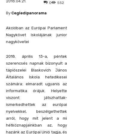
2018.04.21.
0
552
By
Cegledipanorama
Akcióban az Európai Parlament
Nagykövet Iskolájának junior
nagykövetei
2018. április 13-a, péntek
szerencsés napnak bizonyult a
tápiószelei Blaskovich János
Általános Iskola hetedikesei
számára: elmaradt ugyanis az
informatika órájuk. Helyette
viszont játszhattak-
ismerkedhettek az európai
nyelvekkel, beszélgethettek
arról, hogy mit jelent a mi
hétköznapjainkban az, hogy
hazánk az Európai Unió tagja, és