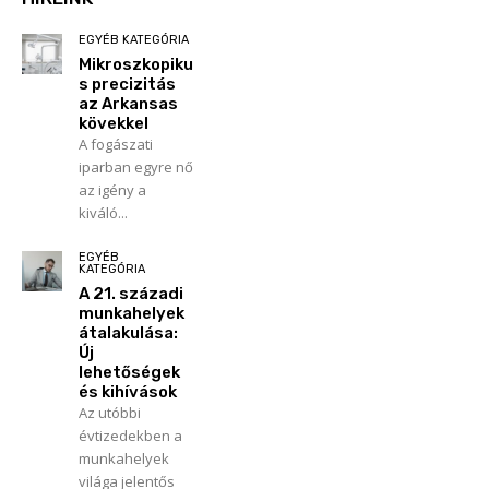
EGYÉB KATEGÓRIA
Mikroszkopiku
s precizitás
az Arkansas
kövekkel
A fogászati
iparban egyre nő
az igény a
kiváló...
EGYÉB
KATEGÓRIA
A 21. századi
munkahelyek
átalakulása:
Új
lehetőségek
és kihívások
Az utóbbi
évtizedekben a
munkahelyek
világa jelentős