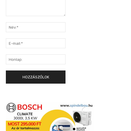
Hozzászólás:
Név:*
E-
mail:*
Honlap: