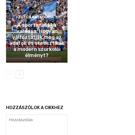
EGYÉB KATEGÓRIA
A sportanalitika
varázsa: Hogyan
változtatják meg az
adatok és statisztikák
a modern szurkolói
élményt?
HOZZÁSZÓLOK A CIKKHEZ