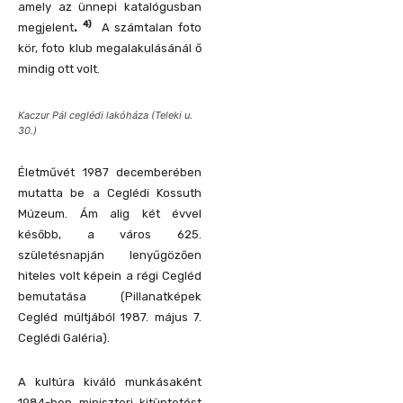
amely az ünnepi katalógusban
4)
megjelent
.
A számtalan foto
kör, foto klub megalakulásánál ő
mindig ott volt.
Kaczur Pál ceglédi lakóháza (Teleki u.
30.)
Életművét 1987 decemberében
mutatta be a Ceglédi Kossuth
Múzeum. Ám alig két évvel
később, a város 625.
születésnapján lenyűgözően
hiteles volt képein a régi Cegléd
bemutatása (Pillanatképek
Cegléd múltjából 1987. május 7.
Ceglédi Galéria).
A kultúra kiváló munkásaként
1984-ben miniszteri kitüntetést