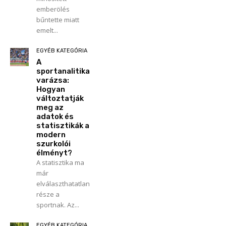
emberölés
bűntette miatt
emelt...
EGYÉB KATEGÓRIA
A
sportanalitika
varázsa:
Hogyan
változtatják
meg az
adatok és
statisztikák a
modern
szurkolói
élményt?
A statisztika ma
már
elválaszthatatlan
része a
sportnak. Az...
EGYÉB KATEGÓRIA