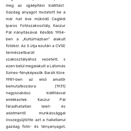
meg az újjáépítési kiállítást.
Gazdag anyagot mutatott be a
már hat éve működő Ceglédi
Iparos Fotószakosztály, Kaczur
Pál irányításával. Később 1954-
ben a „Kultúrházban” alakult
fotókör. Az ő útja ezután a CVSE
természetbarát
szakosztályához vezetett, s
ezen belül megalakult a Látomás
Színes-fényképezők Baráti Köre.
1981-ben az első amatőr
bemutatkozásra (1931)
nagyszabású kiállítással
emlékeztek. Kaczur Pál
fáradhatatlan lelet- és
adatmentő munkássággal
összegyűjtötte azt a hallatlanul
gazdag fotó- és tényanyagot,