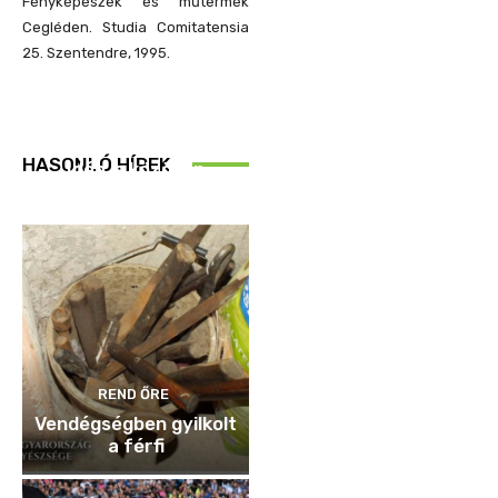
Fényképészek és műtermek
Cegléden. Studia Comitatensia
25. Szentendre, 1995.
REND ŐRE
HASONLÓ HÍREK
Idén is közösen
ellenőriztek
REND ŐRE
Vendégségben gyilkolt
a férfi