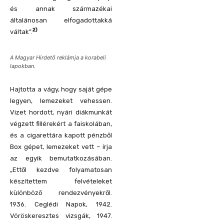
és annak származékai
általánosan elfogadottakká
2)
váltak”.
A Magyar Hirdető reklámja a korabeli
lapokban.
Hajtotta a vágy, hogy saját gépe
legyen, lemezeket vehessen.
Vizet hordott, nyári diákmunkát
végzett fillérekért a faiskolában,
és a cigarettára kapott pénzből
Box gépet, lemezeket vett – írja
az egyik bemutatkozásában.
„Ettől kezdve folyamatosan
készítettem felvételeket
különböző rendezvényekről.
1936. Ceglédi Napok, 1942.
Vöröskeresztes vizsgák, 1947.