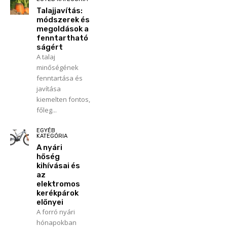
Talajjavítás:
módszerek és
megoldások a
fenntartható
ságért
A talaj
minőségének
fenntartása és
javítása
kiemelten fontos,
főleg...
EGYÉB
KATEGÓRIA
A nyári
hőség
kihívásai és
az
elektromos
kerékpárok
előnyei
A forró nyári
hónapokban