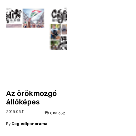
Az örökmozgó
állóképes
2018.05.11.
0
632
By
Cegledipanorama