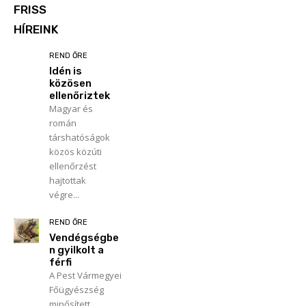
FRISS
HÍREINK
REND ŐRE
Idén is
közösen
ellenőriztek
Magyar és
román
társhatóságok
közös közúti
ellenőrzést
hajtottak
végre...
REND ŐRE
Vendégségbe
n gyilkolt a
férfi
A Pest Vármegyei
Főügyészség
minősített