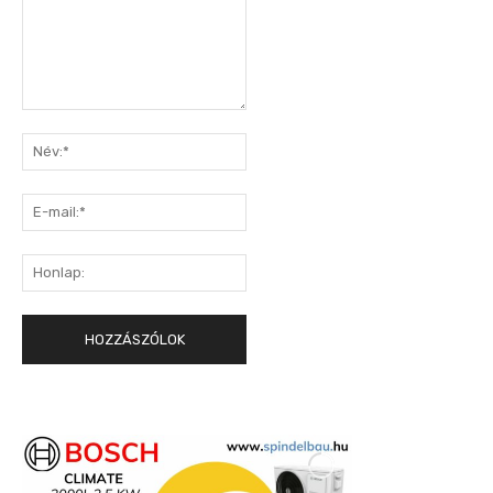
Hozzászólás:
Név:*
E-
mail:*
Honlap: