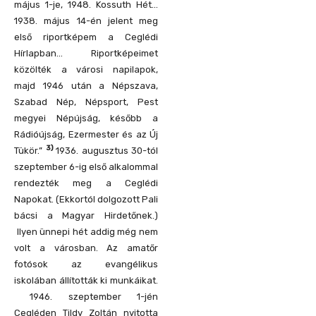
május 1-je, 1948. Kossuth Hét…
1938. május 14-én jelent meg
első riportképem a Ceglédi
Hírlapban… Riportképeimet
közölték a városi napilapok,
majd 1946 után a Népszava,
Szabad Nép, Népsport, Pest
megyei Népújság, később a
Rádióújság, Ezermester és az Új
3)
Tükör.”
1936. augusztus 30-tól
szeptember 6-ig első alkalommal
rendezték meg a Ceglédi
Napokat. (Ekkortól dolgozott Pali
bácsi a Magyar Hirdetőnek.)
Ilyen ünnepi hét addig még nem
volt a városban. Az amatőr
fotósok az evangélikus
iskolában állították ki munkáikat.
1946. szeptember 1-jén
Cegléden Tildy Zoltán nyitotta