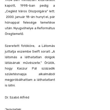
kapott, 1998-ban pedig a
„Cegléd Város Díszpolgára” lett.
2000. január 18-án hunyt el, pár
hónappal felesége temetése
után. Nyugvóhelye a Református
Öregtemető.
Szeretett fotóköre, a Látomás
juttatja eszembe Swift sorait: „A
látomás a láthatatlan dolgok
látásának művészete.” Örülök,
hogy Kaczur Pál századik
születésnapja alkalmából
megpróbálhattam a láthatatlant
is látni.
Dr. Szabó Alfréd
Jegyzetek: