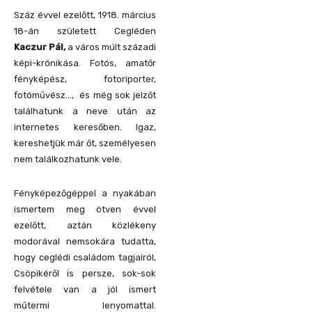
Száz évvel ezelőtt, 1918. március
18-án született Cegléden
Kaczur Pál,
a város múlt századi
képi-krónikása. Fotós, amatőr
fényképész, fotoriporter,
fotóművész…, és még sok jelzőt
találhatunk a neve után az
internetes keresőben. Igaz,
kereshetjük már őt, személyesen
nem találkozhatunk vele.
Fényképezőgéppel a nyakában
ismertem meg ötven évvel
ezelőtt, aztán közlékeny
modorával nemsokára tudatta,
hogy ceglédi családom tagjairól,
Csöpikéről is persze, sok-sok
felvétele van a jól ismert
műtermi lenyomattal.