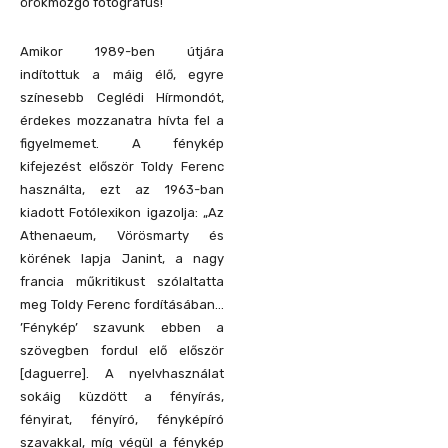
örökmozgó fotográfus!
Amikor 1989-ben útjára
indítottuk a máig élő, egyre
színesebb Ceglédi Hírmondót,
érdekes mozzanatra hívta fel a
figyelmemet. A fénykép
kifejezést először Toldy Ferenc
használta, ezt az 1963-ban
kiadott Fotólexikon igazolja: „Az
Athenaeum, Vörösmarty és
körének lapja Janint, a nagy
francia műkritikust szólaltatta
meg Toldy Ferenc fordításában…
’Fénykép’ szavunk ebben a
szövegben fordul elő először
[daguerre]. A nyelvhasználat
sokáig küzdött a fényírás,
fényirat, fényíró, fényképíró
szavakkal, míg végül a fénykép