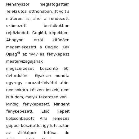
Néhányszor meglátogattam
Teleki utcai otthonában, itt volt a
műterem is, ahol a rendezett,
számozott borítékokban
rejtőzködött Cegléd, képekben.
Ahogyan arról kitűnően
megemlékezett a Ceglédi Kék
1)
Újság
az 1947-es fényképész
mestervizsgájának
megszerzését köszöntő 50.
évfordulón. Gyakran mondta
egy-egy sorozat-felvétel után:
nemsokára készen leszek, nem
is tudom, melyik tekercsen van…
Mindig fényképezett. Mindent
fényképezett. Első képeit
kölcsönkapott Alfa lemezes
géppel készítette, így lett aztán
az állóképek fotósa, de