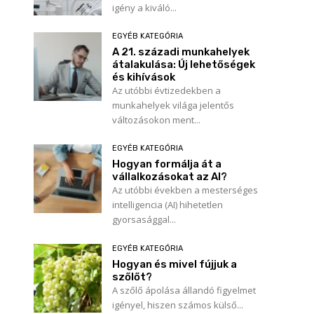
igény a kiváló...
EGYÉB KATEGÓRIA
A 21. századi munkahelyek
átalakulása: Új lehetőségek
és kihívások
Az utóbbi évtizedekben a
munkahelyek világa jelentős
változásokon ment...
EGYÉB KATEGÓRIA
Hogyan formálja át a
vállalkozásokat az AI?
Az utóbbi években a mesterséges
intelligencia (AI) hihetetlen
gyorsasággal...
EGYÉB KATEGÓRIA
Hogyan és mivel fújjuk a
szőlőt?
A szőlő ápolása állandó figyelmet
igényel, hiszen számos külső...