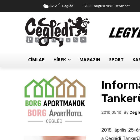
C
2026. augusztus 8. szombat
32.2
Cegléd
CÍMLAP
HÍREK
MAGAZIN
SPORT
KA
Informa
Tanker
By
Cegl
2018.05.18.
2018. április 25-é
a Ceglédi Tankerü