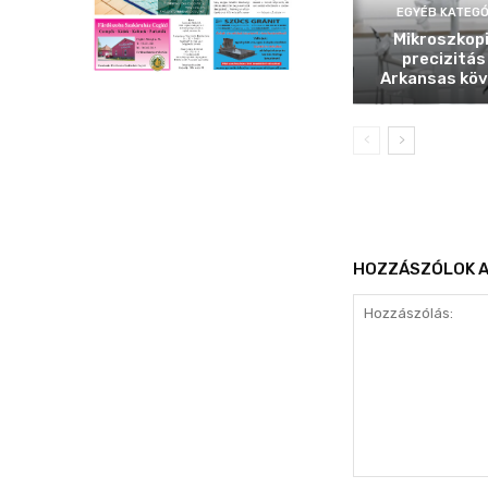
EGYÉB KATEGÓ
Mikroszkop
precizitás
Arkansas köv
HOZZÁSZÓLOK A
Hozzászólás: