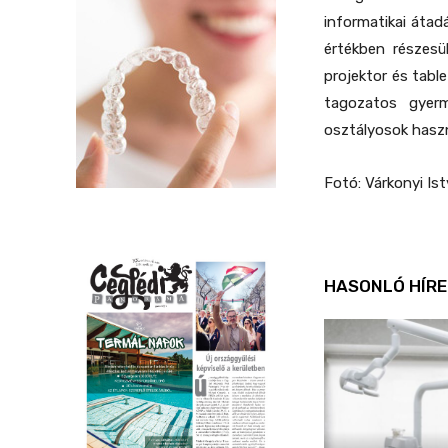
informatikai átad
értékben részesü
projektor és table
tagozatos gyerm
osztályosok haszn
Fotó: Várkonyi Is
HASONLÓ HÍRE