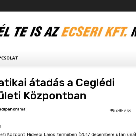
PCSOLAT
tikai átadás a Ceglédi
ületi Központban
edipanorama
0
839
n
leti Központ Hidvégi Lajos termében (2017 decembere után újra)