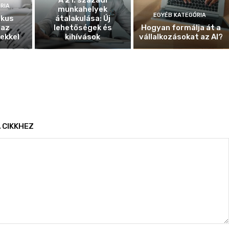
A 21. századi
RIA
munkahelyek
EGYÉB KATEGÓRIA
ikus
átalakulása: Új
 az
lehetőségek és
Hogyan formálja át a
ekkel
kihívások
vállalkozásokat az AI?
 CIKKHEZ