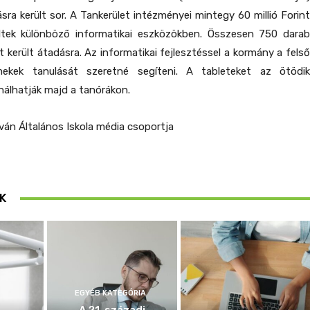
ásra került sor. A Tankerület intézményei mintegy 60 millió Forint
ltek különböző informatikai eszközökben. Összesen 750 darab
t került átadásra. Az informatikai fejlesztéssel a kormány a felső
ekek tanulását szeretné segíteni. A tableteket az ötödik
álhatják majd a tanórákon.
tván Általános Iskola média csoportja
K
EGYÉB KATEGÓRIA