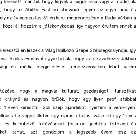
g keresett már fel, hogy legyek a cégük arca vagy a modelljük.
m, hogy az Ability Fashion shownak legyek az egyik arca és
ely ez év augusztus 31-én kerül megrendezésre a Budai Várban a
l közel áll hozzám a jótékonykodás, így nagyon örültem ennek a
keresztül én leszek a Világtalálkozó Szépe Szépségkirálynője, így
óval Széles Emíliával egyeztetjük, hogy az elkövetkezendőkben
ysági és média megjelenésen, rendezvényeken lehet velem
tűzése, hogy a magyar kultúrát, gazdaságot, turisztikát
nt királynő és nagyon örülök, hogy egy ilyen profi stábbal
 1 éven keresztül. Sok szép ajándékot nyertem a versenyen:
lness hétvégét, illetve egy ciprusi utat is, valamint egy 1 éves
t és különböző fotózásokat (balatoni jachtos fotózás) és
éseket tehát, azt gondolom a legszebb évem lesz az