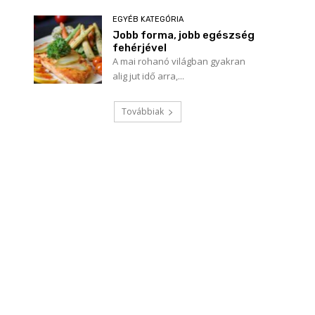
EGYÉB KATEGÓRIA
Jobb forma, jobb egészség
fehérjével
A mai rohanó világban gyakran
alig jut idő arra,...
Továbbiak