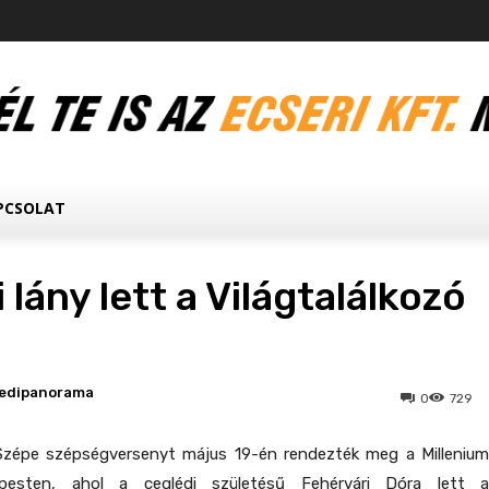
PCSOLAT
 lány lett a Világtalálkozó
edipanorama
0
729
 Szépe szépségversenyt május 19-én rendezték meg a Millenium
pesten, ahol a ceglédi születésű Fehérvári Dóra lett a