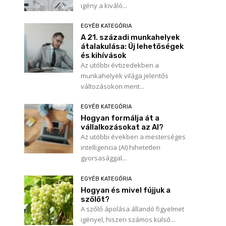
igény a kiváló...
EGYÉB KATEGÓRIA
A 21. századi munkahelyek
átalakulása: Új lehetőségek
és kihívások
Az utóbbi évtizedekben a
munkahelyek világa jelentős
változásokon ment...
EGYÉB KATEGÓRIA
Hogyan formálja át a
vállalkozásokat az AI?
Az utóbbi években a mesterséges
intelligencia (AI) hihetetlen
gyorsasággal...
EGYÉB KATEGÓRIA
Hogyan és mivel fújjuk a
szőlőt?
A szőlő ápolása állandó figyelmet
igényel, hiszen számos külső...