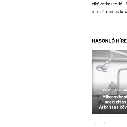
elkövetkezendő. 
mert érdemes kitar
HASONLÓ HÍRE
EGYÉB KATEGÓ
Mikroszkop
precizitás
Arkansas köv