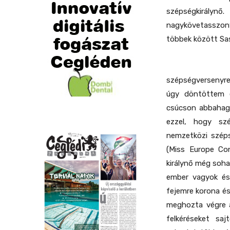
szépségkirályn
nagykövetasszony
többek között Sas
szépségversenyre
úgy döntöttem 
csúcson abbahagy
ezzel, hogy szé
nemzetközi széps
(Miss Europe Con
királynő még soha
ember vagyok és
fejemre korona és
meghozta végre 
felkéréseket saj