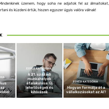
Mindenkinek üzenem, hogy soha ne adjatok fel az álmaitokat,
tani és küzdeni értük, hiszen egyszer úgyis valóra válnak!
K
EGYÉB KATEGÓRIA
A 21. századi
RIA
munkahelyek
EGYÉB KATEGÓRIA
ikus
átalakulása: Új
 az
lehetőségek és
Hogyan formálja át a
ekkel
kihívások
vállalkozásokat az AI?