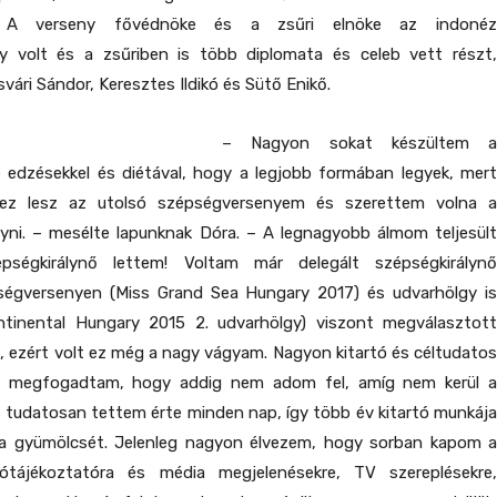
ő. A verseny fővédnöke és a zsűri elnöke az indonéz
 volt és a zsűriben is több diplomata és celeb vett részt,
vári Sándor, Keresztes Ildikó és Sütő Enikő.
– Nagyon sokat készültem a
 edzésekkel és diétával, hogy a legjobb formában legyek, mert
ez lesz az utolsó szépségversenyem és szerettem volna a
ni. – mesélte lapunknak Dóra. – A legnagyobb álmom teljesült
pségkirálynő lettem! Voltam már delegált szépségkirálynő
égversenyen (Miss Grand Sea Hungary 2017) és udvarhölgy is
tinental Hungary 2015 2. udvarhölgy) viszont megválasztott
, ezért volt ez még a nagy vágyam. Nagyon kitartó és céltudatos
 megfogadtam, hogy addig nem adom fel, amíg nem kerül a
 tudatosan tettem érte minden nap, így több év kitartó munkája
a gyümölcsét. Jelenleg nagyon élvezem, hogy sorban kapom a
tótájékoztatóra és média megjelenésekre, TV szereplésekre,