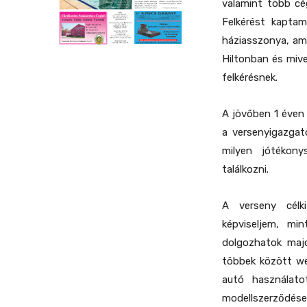
valamint több cé
Felkérést kapta
háziasszonya, am
Hiltonban és mive
felkérésnek.
A jövőben 1 éven 
a versenyigazgat
milyen jótékon
találkozni.
A verseny célki
képviseljem, mi
dolgozhatok majd
többek között wel
autó használato
modellszerződ