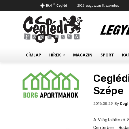
C
2026. augusztus 8. szombat
19.4
Cegléd
CÍMLAP
HÍREK
MAGAZIN
SPORT
KA
Ceglédi
Szépe
By
Cegl
2018.05.29.
A Világtalálkozó
Centerben Buda