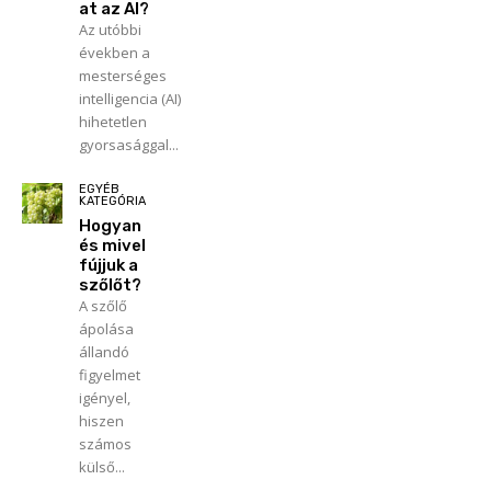
at az AI?
Az utóbbi
években a
mesterséges
intelligencia (AI)
hihetetlen
gyorsasággal...
EGYÉB
KATEGÓRIA
Hogyan
és mivel
fújjuk a
szőlőt?
A szőlő
ápolása
állandó
figyelmet
igényel,
hiszen
számos
külső...