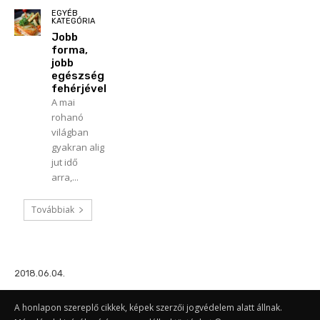
EGYÉB
KATEGÓRIA
Jobb
forma,
jobb
egészség
fehérjével
A mai
rohanó
világban
gyakran alig
jut idő
arra,...
Továbbiak
2018.06.04.
A honlapon szereplő cikkek, képek szerzői jogvédelem alatt állnak.