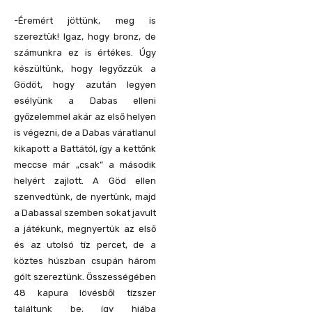
-Éremért jöttünk, meg is
szereztük! Igaz, hogy bronz, de
számunkra ez is értékes. Úgy
készültünk, hogy legyőzzük a
Gödöt, hogy azután legyen
esélyünk a Dabas elleni
győzelemmel akár az első helyen
is végezni, de a Dabas váratlanul
kikapott a Battától, így a kettőnk
meccse már „csak” a második
helyért zajlott. A Göd ellen
szenvedtünk, de nyertünk, majd
a Dabassal szemben sokat javult
a játékunk, megnyertük az első
és az utolsó tíz percet, de a
köztes húszban csupán három
gólt szereztünk. Összességében
48 kapura lövésből tízszer
találtunk be, így hiába