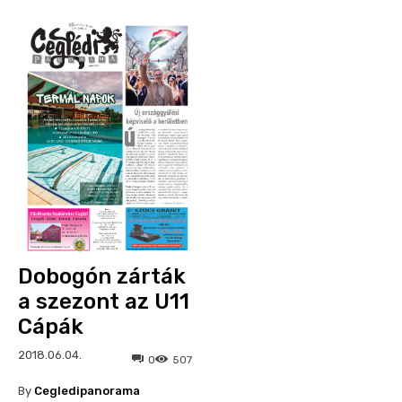
Dobogón zárták
a szezont az U11
Cápák
2018.06.04.
0
507
By
Cegledipanorama