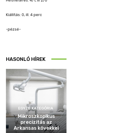
Hétméteres: 4/1, ill 2/0
Kiállítás: 0, ill. 4 perc
-pézsé-
HASONLÓ HÍREK
EGYÉB KATEGÓRIA
Mikroszkopikus
precizitás az
Arkansas kövekkel