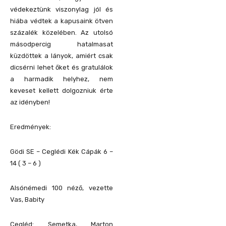
védekeztünk viszonylag jól és
hiába védtek a kapusaink ötven
százalék közelében. Az utolsó
másodpercig hatalmasat
küzdöttek a lányok, amiért csak
dicsérni lehet őket és gratulálok
a harmadik helyhez, nem
keveset kellett dolgozniuk érte
az idényben!
Eredmények:
Gödi SE – Ceglédi Kék Cápák 6 –
14 ( 3 – 6 )
Alsónémedi 100 néző, vezette
Vas, Babity
Cegléd: Semetka, Marton