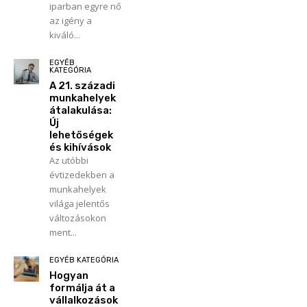
iparban egyre nő
az igény a
kiváló...
EGYÉB
KATEGÓRIA
A 21. századi
munkahelyek
átalakulása:
Új
lehetőségek
és kihívások
Az utóbbi
évtizedekben a
munkahelyek
világa jelentős
változásokon
ment...
EGYÉB KATEGÓRIA
Hogyan
formálja át a
vállalkozások