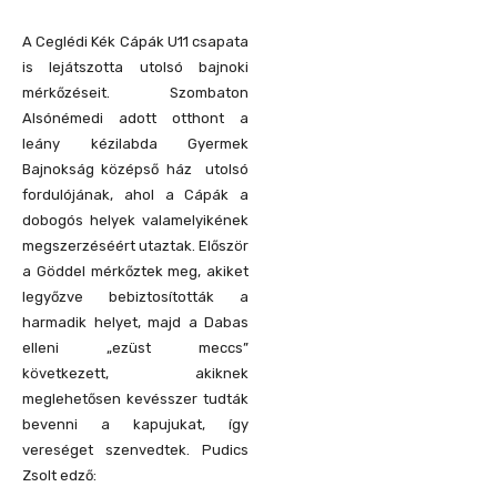
A Ceglédi Kék Cápák U11 csapata
is lejátszotta utolsó bajnoki
mérkőzéseit. Szombaton
Alsónémedi adott otthont a
leány kézilabda Gyermek
Bajnokság középső ház utolsó
fordulójának, ahol a Cápák a
dobogós helyek valamelyikének
megszerzéséért utaztak. Először
a Göddel mérkőztek meg, akiket
legyőzve bebiztosították a
harmadik helyet, majd a Dabas
elleni „ezüst meccs”
következett, akiknek
meglehetősen kevésszer tudták
bevenni a kapujukat, így
vereséget szenvedtek. Pudics
Zsolt edző: