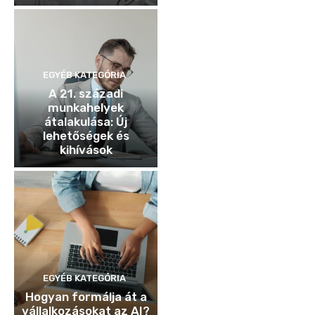
EGYÉB KATEGÓRIA
A 21. századi
munkahelyek
átalakulása: Új
lehetőségek és
kihívások
EGYÉB KATEGÓRIA
Hogyan formálja át a
vállalkozásokat az AI?