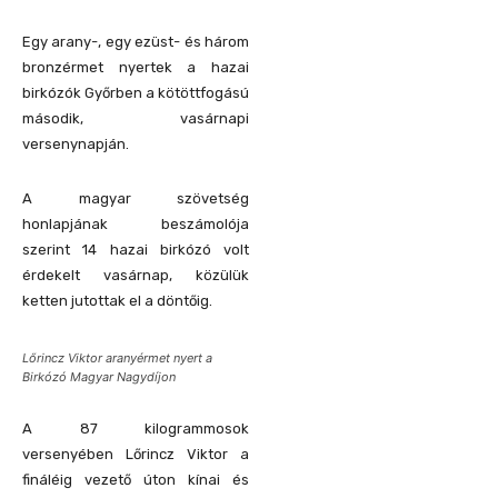
Egy arany-, egy ezüst- és három
bronzérmet nyertek a hazai
birkózók Győrben a kötöttfogású
második, vasárnapi
versenynapján.
A magyar szövetség
honlapjának beszámolója
szerint 14 hazai birkózó volt
érdekelt vasárnap, közülük
ketten jutottak el a döntőig.
Lőrincz Viktor aranyérmet nyert a
Birkózó Magyar Nagydíjon
A 87 kilogrammosok
versenyében Lőrincz Viktor a
fináléig vezető úton kínai és