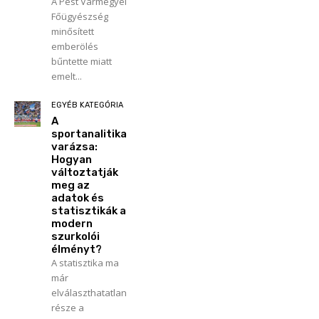
A Pest Vármegyei
Főügyészség
minősített
emberölés
bűntette miatt
emelt...
EGYÉB KATEGÓRIA
A
sportanalitika
varázsa:
Hogyan
változtatják
meg az
adatok és
statisztikák a
modern
szurkolói
élményt?
A statisztika ma
már
elválaszthatatlan
része a