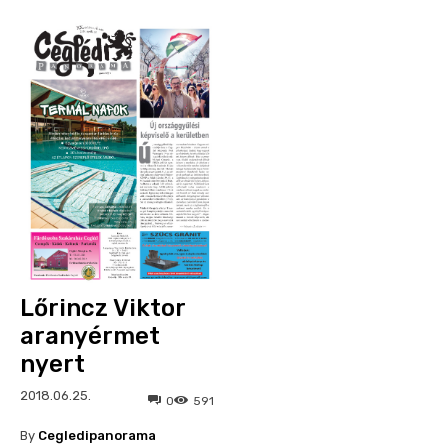
Lőrincz Viktor
aranyérmet
nyert
2018.06.25.
0
591
By
Cegledipanorama