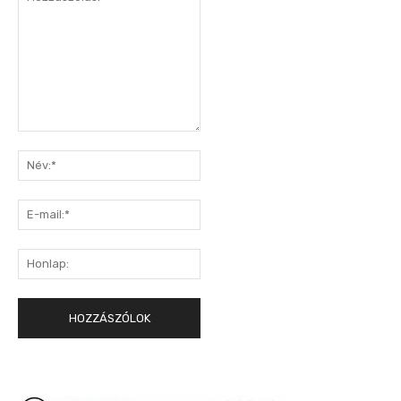
Hozzászólás:
Név:*
E-
mail:*
Honlap: