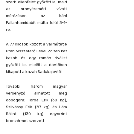
szerb ellenfelet győzött le, majd
az aranyéremért vívott
mérőzésen az iráni
Fallahhamidabit múlta felül 3-1-
re.
A 77 kilósok között a vállműtétje
után visszatérő Lévai Zoltán két
kazah és egy román riválist
győzött le, mielőtt a döntőben
kikapott a kazah Sadukajevtől.
További három magyar
versenyző állhatott még
dobogóra: Torba Erik (60 kg),
Szilvássy Erik (87 kg) és Lám
Bálint (130 kg) egyaránt
bronzérmet szerzett.