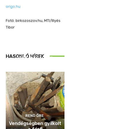
origo.hu
Fotó: birkozoszov.hu, MTI/Illyés
Tibor
REND ŐRE
HASONLÓ HÍREK
Idén is közösen
ellenőriztek
REND ŐRE
Vendégségben gyilkolt