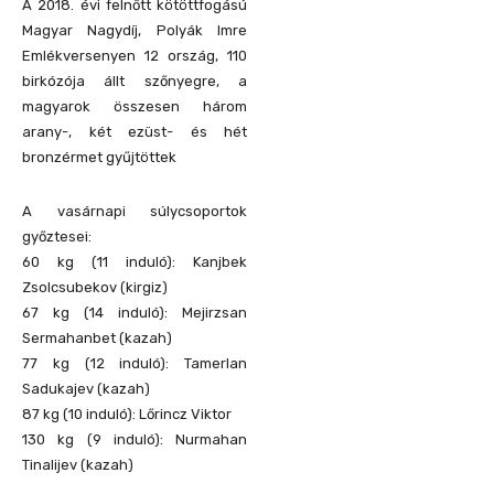
A 2018. évi felnőtt kötöttfogású
Magyar Nagydíj, Polyák Imre
Emlékversenyen 12 ország, 110
birkózója állt szőnyegre, a
magyarok összesen három
arany-, két ezüst- és hét
bronzérmet gyűjtöttek
A vasárnapi súlycsoportok
győztesei:
60 kg (11 induló): Kanjbek
Zsolcsubekov (kirgiz)
67 kg (14 induló): Mejirzsan
Sermahanbet (kazah)
77 kg (12 induló): Tamerlan
Sadukajev (kazah)
87 kg (10 induló): Lőrincz Viktor
130 kg (9 induló): Nurmahan
Tinalijev (kazah)