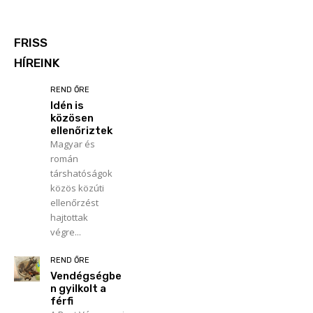
FRISS
HÍREINK
REND ŐRE
Idén is
közösen
ellenőriztek
Magyar és
román
társhatóságok
közös közúti
ellenőrzést
hajtottak
végre...
REND ŐRE
Vendégségbe
n gyilkolt a
férfi