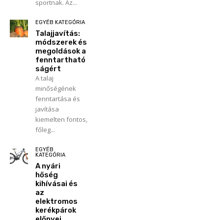
sportnak. Az...
EGYÉB KATEGÓRIA
Talajjavítás:
módszerek és
megoldások a
fenntartható
ságért
A talaj
minőségének
fenntartása és
javítása
kiemelten fontos,
főleg...
EGYÉB
KATEGÓRIA
A nyári
hőség
kihívásai és
az
elektromos
kerékpárok
előnyei