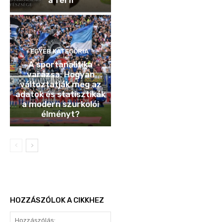
a férfi
EGYÉB KATEGÓRIA
A sportanalitika
varázsa: Hogyan
változtatják meg az
adatok és statisztikák
a modern szurkolói
élményt?
HOZZÁSZÓLOK A CIKKHEZ