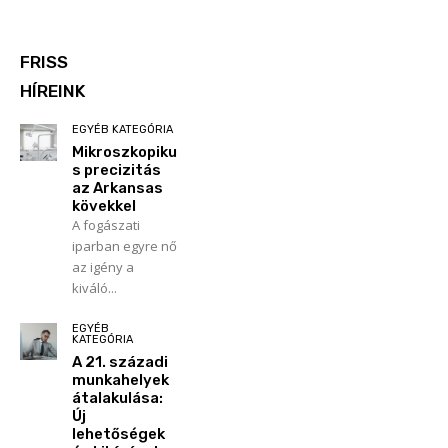
FRISS
HÍREINK
EGYÉB KATEGÓRIA
Mikroszkopiku
s precizitás
az Arkansas
kövekkel
A fogászati
iparban egyre nő
az igény a
kiváló...
EGYÉB
KATEGÓRIA
A 21. századi
munkahelyek
átalakulása:
Új
lehetőségek