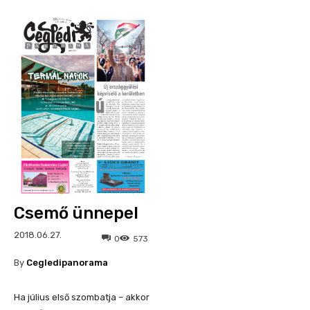
Csemő ünnepel
2018.06.27.
0
573
By
Cegledipanorama
Ha július első szombatja – akkor