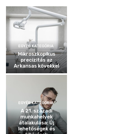
EGYÉB KATEGÓRIA
Mikroszkopikus
precizitás az
Arkansas kövekkel
EGYÉB KATEGÓRIA
A 21. századi
munkahelyek
átalakulása: Új
lehetőségek és