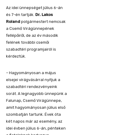
Az idei ünnepséget július 6-án
és 7-én tartják.
Dr. Lakos
Roland
polgármestert nemcsak
a Csemő Virágünnepének
fellépőiről, de az év második
felének további csemői
szabadtéri programjairól is
kérdeztük.
– Hagyományosan a május
elsejei virágvásárral nyitjuk a
szabadtéri rendezvényeink
sorát. A legnagyobb ünnepünk a
Falunap, Csemő Virágünnepe,
amit hagyományosan július első
szombatján tartunk. Évek óta
két napos már az esemény, az
idei évben július 6-án, pénteken