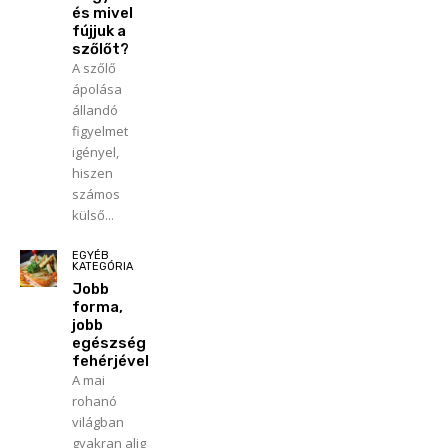
és mivel
fújjuk a
szőlőt?
A szőlő
ápolása
állandó
figyelmet
igényel,
hiszen
számos
külső...
EGYÉB
KATEGÓRIA
Jobb
forma,
jobb
egészség
fehérjével
A mai
rohanó
világban
gyakran alig