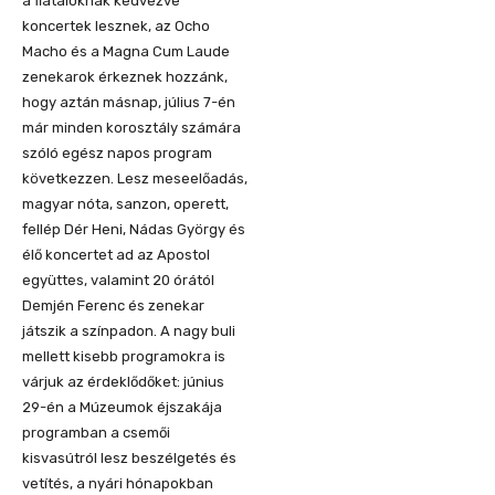
a fiataloknak kedvezve
koncertek lesznek, az Ocho
Macho és a Magna Cum Laude
zenekarok érkeznek hozzánk,
hogy aztán másnap, július 7-én
már minden korosztály számára
szóló egész napos program
következzen. Lesz meseelőadás,
magyar nóta, sanzon, operett,
fellép Dér Heni, Nádas György és
élő koncertet ad az Apostol
együttes, valamint 20 órától
Demjén Ferenc és zenekar
játszik a színpadon. A nagy buli
mellett kisebb programokra is
várjuk az érdeklődőket: június
29-én a Múzeumok éjszakája
programban a csemői
kisvasútról lesz beszélgetés és
vetítés, a nyári hónapokban