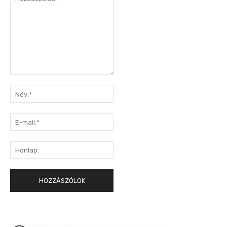
Hozzászólás:
Név:*
E-
mail:*
Honlap: