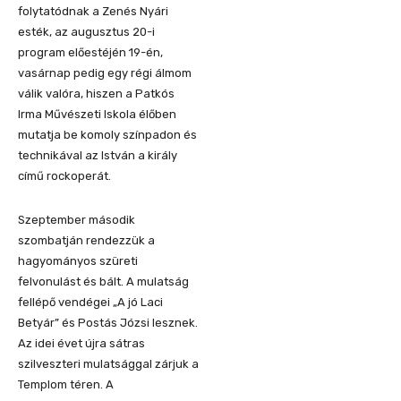
folytatódnak a Zenés Nyári
esték, az augusztus 20-i
program előestéjén 19-én,
vasárnap pedig egy régi álmom
válik valóra, hiszen a Patkós
Irma Művészeti Iskola élőben
mutatja be komoly színpadon és
technikával az István a király
című rockoperát.
Szeptember második
szombatján rendezzük a
hagyományos szüreti
felvonulást és bált. A mulatság
fellépő vendégei „A jó Laci
Betyár” és Postás Józsi lesznek.
Az idei évet újra sátras
szilveszteri mulatsággal zárjuk a
Templom téren. A