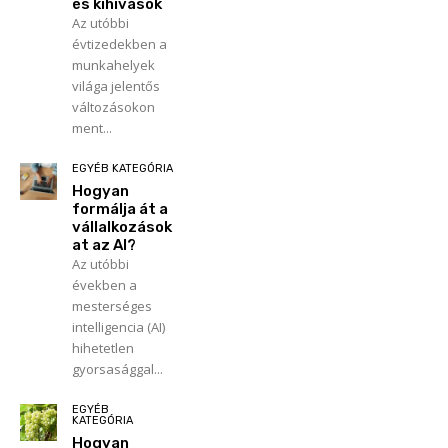
és kihívások
Az utóbbi
évtizedekben a
munkahelyek
világa jelentős
változásokon
ment...
EGYÉB KATEGÓRIA
Hogyan
formálja át a
vállalkozások
at az AI?
Az utóbbi
években a
mesterséges
intelligencia (AI)
hihetetlen
gyorsasággal...
EGYÉB
KATEGÓRIA
Hogyan