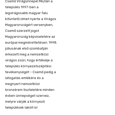
Csemő Virágünnepe! Miután a
település 1997-ben a
legvirágosabb magyar falu
kitüntető címet nyerte a Virágos
Magyarországért versenyben,
Csemő szerzett jogot
Magyarország képviseletére az
európai megmérettetésen. 1998.
júliusának első szombatján
érkezett meg a nemzetközi
virágos zsűri, hogy értékelje a
település környezetszépítési
tevékenységét – Csemő pedig a
látogatás emlékére és a
megnyert nemzetközi
bronzérem tiszteletére minden
évben ünnepséget szervez,
melyre várják a környező
települések lakóit is!