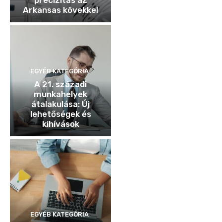
precizitás az
Arkansas kövekkel
EGYÉB KATEGÓRIA
A 21. századi
munkahelyek
átalakulása: Új
lehetőségek és
kihívások
EGYÉB KATEGÓRIA