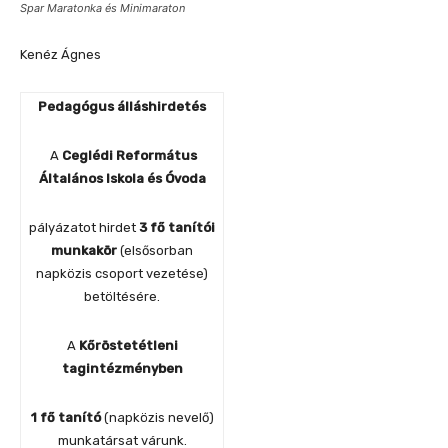
Spar Maratonka és Minimaraton
Kenéz Ágnes
Pedagógus álláshirdetés
A
Ceglédi Református
Általános Iskola és Óvoda
pályázatot hirdet
3 fő tanítói
munkakör
(elsősorban
napközis csoport vezetése)
betöltésére.
A
Kőröstetétleni
tagintézményben
1 fő tanító
(napközis nevelő)
munkatársat várunk.