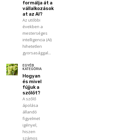
formálja át a
vállalkozások
at az AI?
Az utóbbi
években a
mesterséges
intelligencia (AI)
hihetetlen
gyorsasággal...
EGYÉB
KATEGÓRIA
Hogyan
és mivel
fújjuk a
szőlőt?
A szőlő
ápolása
állandó
figyelmet
igényel,
hiszen
számos