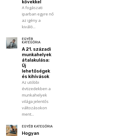
kövekkel
A fogászati
iparban egyre nő
az igény a
kiváló...
EGYÉB
KATEGÓRIA
A 21. századi
munkahelyek
átalakulása:
Új
lehetőségek
és kihívások
Az utóbbi
évtizedekben a
munkahelyek
világa jelentős
változásokon
ment...
EGYÉB KATEGÓRIA
Hogyan