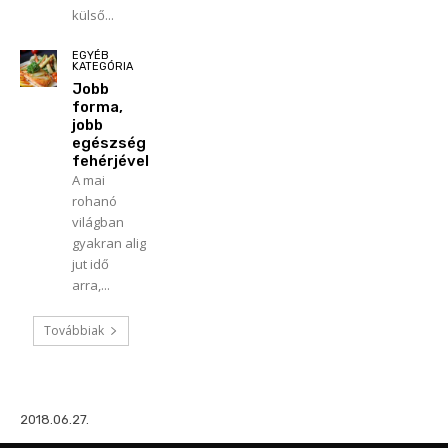
külső...
EGYÉB
KATEGÓRIA
Jobb
forma,
jobb
egészség
fehérjével
A mai
rohanó
világban
gyakran alig
jut idő
arra,...
Továbbiak
2018.06.27.