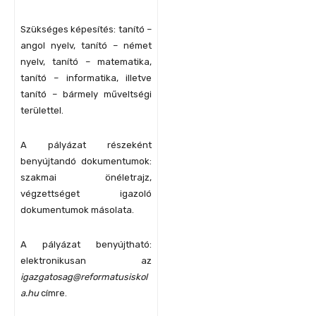
Szükséges képesítés: tanító –
angol nyelv, tanító – német
nyelv, tanító – matematika,
tanító – informatika, illetve
tanító – bármely műveltségi
területtel.
A pályázat részeként
benyújtandó dokumentumok:
szakmai önéletrajz,
végzettséget igazoló
dokumentumok másolata.
A pályázat benyújtható:
elektronikusan az
igazgatosag@reformatusiskol
a.hu
címre.