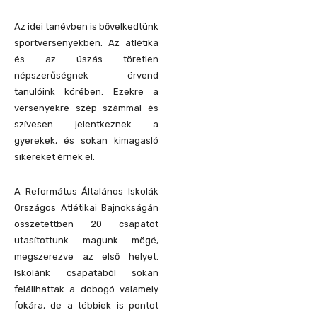
Az idei tanévben is bővelkedtünk
sportversenyekben. Az atlétika
és az úszás töretlen
népszerűségnek örvend
tanulóink körében. Ezekre a
versenyekre szép számmal és
szívesen jelentkeznek a
gyerekek, és sokan kimagasló
sikereket érnek el.
A Református Általános Iskolák
Országos Atlétikai Bajnokságán
összetettben 20 csapatot
utasítottunk magunk mögé,
megszerezve az első helyet.
Iskolánk csapatából sokan
felállhattak a dobogó valamely
fokára, de a többiek is pontot