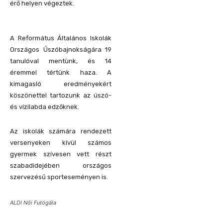
érő helyen végeztek.
A Református Általános Iskolák
Országos Úszóbajnokságára 19
tanulóval mentünk, és 14
éremmel tértünk haza. A
kimagasló eredményekért
köszönettel tartozunk az úszó-
és vízilabda edzőknek.
Az iskolák számára rendezett
versenyeken kívül számos
gyermek szívesen vett részt
szabadidejében országos
szervezésű sporteseményen is.
ALDI Női Futógála