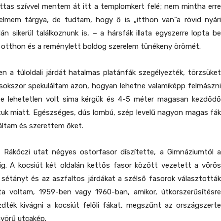
ttas szívvel mentem át itt a templomkert felé; nem mintha erre
relmem tárgya, de tudtam, hogy ő is „itthon van”a rövid nyári
án sikerül találkoznunk is, – a hársfák illata egyszerre lopta be
 otthon és a reménylett boldog szerelem tünékeny örömét.
 a túloldali járdát hatalmas platánfák szegélyezték, törzsüket
 sokszor spekuláltam azon, hogyan lehetne valamiképp felmászni
nte lehetetlen volt sima kérgük és 4-5 méter magasan kezdődő
tuk miatt. Egészséges, dús lombú, szép levelű nagyon magas fák
áltam és szerettem őket.
ő Rákóczi utat négyes ostorfasor díszítette, a Gimnáziumtól a
ig. A kocsiút két oldalán kettős fasor között vezetett a vörös
 sétányt és az aszfaltos járdákat a szélső fasorok választották
ta voltam, 1959-ben vagy 1960-ban, amikor, útkorszerűsítésre
zdték kivágni a kocsiút felőli fákat, megszűnt az országszerte
nyörű utcakép.