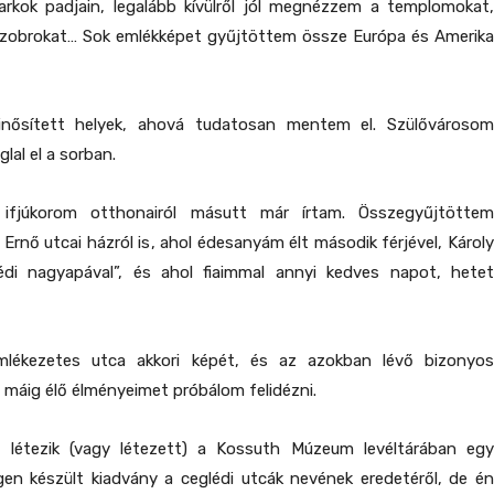
parkok padjain, legalább kívülről jól megnézzem a templomokat,
obrokat… Sok emlékképet gyűjtöttem össze Európa és Amerika
inősített helyek, ahová tudatosan mentem el. Szülővárosom
lal el a sorban.
ifjúkorom otthonairól másutt már írtam. Összegyűjtöttem
 Ernő utcai házról is, ahol édesanyám élt második férjével, Károly
lédi nagyapával”, és ahol fiaimmal annyi kedves napot, hetet
lékezetes utca akkori képét, és az azokban lévő bizonyos
máig élő élményeimet próbálom felidézni.
 létezik (vagy létezett) a Kossuth Múzeum levéltárában egy
en készült kiadvány a ceglédi utcák nevének eredetéről, de én