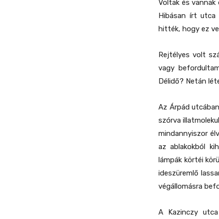
Voltak és vannak
Hibásan írt utca
hitték, hogy ez 
Rejtélyes volt s
vagy befordultam
Délidő? Netán lét
Az Árpád utcában 
szórva illatmolek
mindannyiszor él
az ablakokból kih
lámpák körtéi kör
ideszüremlő lassa
végállomásra befo
A Kazinczy utca