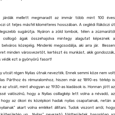
 a járdák mellett megmaradt az immár több mint 100 éves
czi út teljes másfél kilométeres hosszában. A ceglédi Rákóczi út
legszebb sugárútja. Nyáron a zöld lombok, télen a zúzmarától
n csillogó ágak összehajolva mintegy alagutat képeznek a
 belváros közepéig. Mindenki megcsodálja, aki arra jár. Illessen
éret minden városvezetőt, kertészt és munkást, akik gondozzák,
és védik ezt a gyönyörű fasort!
ky utcát régen Nyilas útnak nevezték. Ennek semmi köze nem volt
yilas Párthoz és rémuralomhoz, hiszen már az 1890-es térkép is
lte az utcát, mint ahogyan az 1930-as kiadások is. Honnan jött az
sé valószínű, hogy a Nyilas csillagkép lett volna a névadó, az
 hogy az ókori és középkori hadak nyilas csapatainak, netán a
yilainak” akart volna emléket állítani. Tudok viszont arról, hogy
külterületén un. „Nyilas” nevezetű földterületek, hasonlóan az