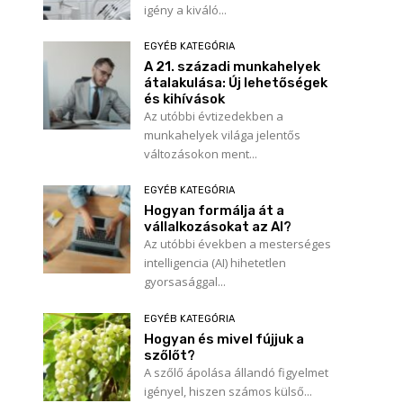
igény a kiváló...
EGYÉB KATEGÓRIA
A 21. századi munkahelyek
átalakulása: Új lehetőségek
és kihívások
Az utóbbi évtizedekben a
munkahelyek világa jelentős
változásokon ment...
EGYÉB KATEGÓRIA
Hogyan formálja át a
vállalkozásokat az AI?
Az utóbbi években a mesterséges
intelligencia (AI) hihetetlen
gyorsasággal...
EGYÉB KATEGÓRIA
Hogyan és mivel fújjuk a
szőlőt?
A szőlő ápolása állandó figyelmet
igényel, hiszen számos külső...