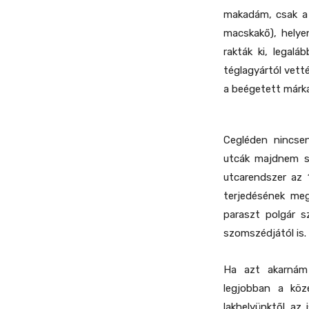
makadám, csak a 
macskakő), helyen
rakták ki, legalá
téglagyártól vetté
a beégetett márka
Cegléden nincsen
utcák majdnem s
utcarendszer az 
terjedésének meg
paraszt polgár s
szomszédjától is.
Ha azt akarnám
legjobban a köz
lakhelyünktől az