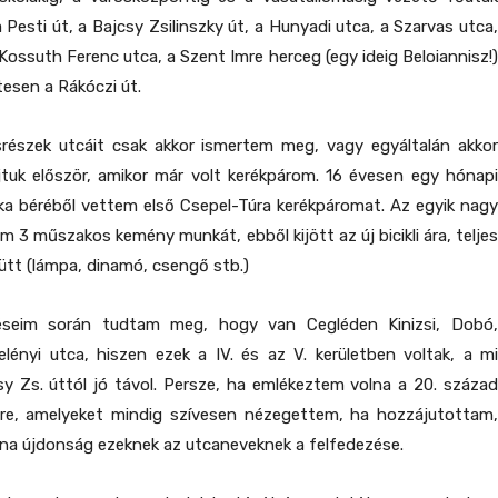
 a Pesti út, a Bajcsy Zsilinszky út, a Hunyadi utca, a Szarvas utca,
 Kossuth Ferenc utca, a Szent Imre herceg (egy ideig Beloiannisz!)
esen a Rákóczi út.
srészek utcáit csak akkor ismertem meg, vagy egyáltalán akkor
tuk először, amikor már volt kerékpárom. 16 évesen egy hónapi
ka béréből vettem első Csepel-Túra kerékpáromat. Az egyik nagy
m 3 műszakos kemény munkát, ebből kijött az új bicikli ára, teljes
yütt (lámpa, dinamó, csengő stb.)
ézéseim során tudtam meg, hogy van Cegléden Kinizsi, Dobó,
lényi utca, hiszen ezek a IV. és az V. kerületben voltak, a mi
sy Zs. úttól jó távol. Persze, ha emlékeztem volna a 20. század
pekre, amelyeket mindig szívesen nézegettem, ha hozzájutottam,
lna újdonság ezeknek az utcaneveknek a felfedezése.