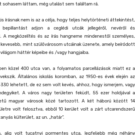
 sohasem láttam, még utalást sem találtam rá.
s írásnak nem is az a célja, hogy teljes helytörténeti áttekintést,
bepillantást adjon a ceglédi utcák jellegéről, nevéről és
l. A megközelítés és az írás hangneme mindenestől személyes,
kevesebb, mint szülővárosom utcáinak üzenete, amely beíródott
világom háttér képeibe és /vagy hangjaiba.
pen közel 400 utca van, a folyamatos parcellázások miatt ez a
ekszik. Általános iskolás koromban, az 1950-es évek elején az
330 lehetett, de ez sem volt kevés, ahhoz, hogy ismerjem, vagy
ndegyiket. A város nagy területen feküdt, 55 ezer holdjával a
letű magyar városok közé tartozott. A két háború között 14
ületre volt felosztva, ebből 10 kerület volt a zárt utcarendszerű
tanyás külterület, az un. „határ”.
, alig volt tucatnyi pormentes utca, legfeljebb még néhány