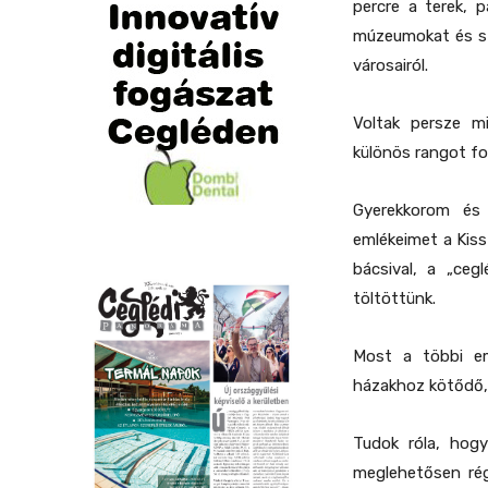
percre a terek, 
múzeumokat és sz
városairól.
Voltak persze m
különös rangot fog
Gyerekkorom és 
emlékeimet a Kiss
bácsival, a „ceg
töltöttünk.
Most a többi em
házakhoz kötődő, 
Tudok róla, hogy
meglehetősen rég