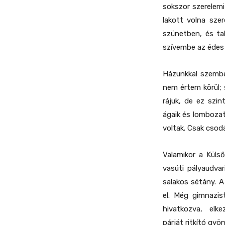
sokszor szerelemi
lakott volna sze
szünetben, és tal
szívembe az édes
Házunkkal szemben
nem értem körül;
rájuk, de ez szi
ágaik és lomboza
voltak. Csak csod
Valamikor a Küls
vasúti pályaudvar
salakos sétány. A
el. Még gimnazis
hivatkozva, elke
párját ritkító gyö