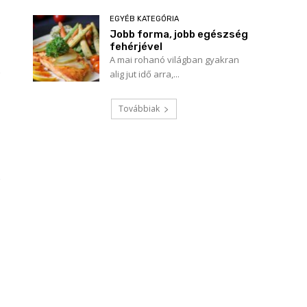
EGYÉB KATEGÓRIA
Jobb forma, jobb egészség
fehérjével
A mai rohanó világban gyakran
alig jut idő arra,...
Továbbiak