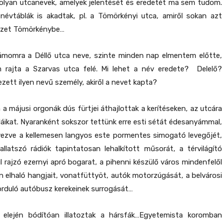
 olyan utcanevek, amelyek jelentését és eredetét ma sem tudom.
 névtáblák is akadtak, pl. a Tömörkényi utca, amiről sokan azt
vezet Tömörkénybe…
zámomra a Déllő utca neve, szinte minden nap elmentem előtte,
 rajta a Szarvas utca felé. Mi lehet a név eredete? Delelő?
ezett ilyen nevű személy, akiről a nevet kapta?
a májusi orgonák dús fürtjei áthajlottak a kerítéseken, az utcára
uláikat. Nyaranként sokszor tettünk erre esti sétát édesanyámmal,
vezve a kellemesen langyos este pormentes simogató levegőjét,
allatszó rádiók tapintatosan lehalkított műsorát, a térvilágító
ül rajzó ezernyi apró bogarat, a pihenni készülő város mindenfelől
n elhaló hangjait, vonatfüttyöt, autók motorzúgását, a belvárosi
rduló autóbusz kerekeinek surrogását…
 elején bódítóan illatoztak a hársfák…Egyetemista koromban