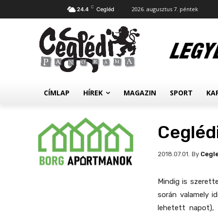
C
2026. augusztus 7. péntek
24.4
Cegléd
CÍMLAP
HÍREK
MAGAZIN
SPORT
KA
Cegléd
By
Cegl
2018.07.01.
Mindig is szerett
során valamely i
lehetett napot),