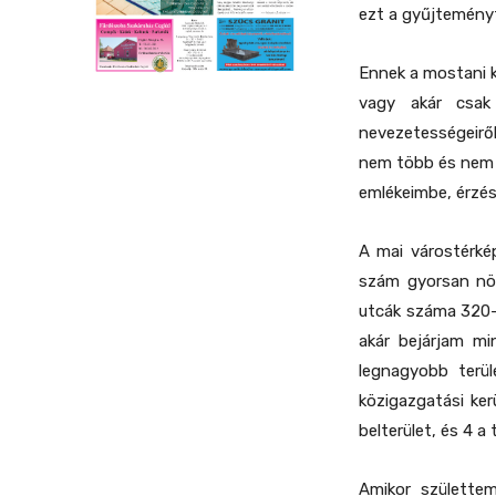
ezt a gyűjteményt
Ennek a mostani ki
vagy akár csak 
nevezetességeirő
nem több és nem 
emlékeimbe, érzés
A mai várostérké
szám gyorsan növ
utcák száma 320-
akár bejárjam mi
legnagyobb terü
közigazgatási ker
belterület, és 4 a 
Amikor születtem