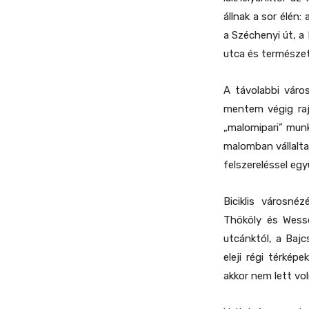
állnak a sor élén:
a Széchenyi út, a
utca és természet
A távolabbi váro
mentem végig raj
„malomipari” mun
malomban vállalta
felszereléssel eg
Biciklis városn
Thököly és Wesse
utcánktól, a Bajc
eleji régi térké
akkor nem lett vo