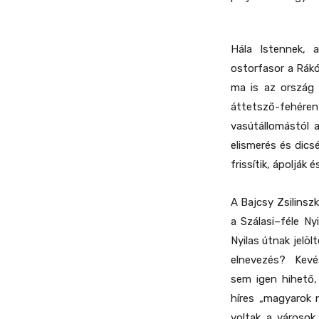
Hála Istennek,
ostorfasor a Rákó
ma is az ország 
áttetsző-fehére
vasútállomástól a
elismerés és dics
frissítik, ápolják 
A Bajcsy Zsilinsz
a Szálasi–féle N
Nyilas útnak jelö
elnevezés? Kevés
sem igen hihető,
híres „magyarok n
voltak a városok 