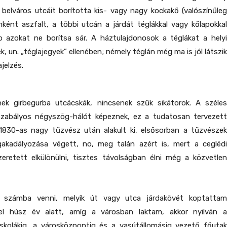
belváros utcáit borította kis- vagy nagy kockakő (valószínűleg
ként aszfalt, a többi utcán a járdát téglákkal vagy kőlapokkal
bb azokat ne borítsa sár. A háztulajdonosok a téglákat a helyi
k, un. „téglajegyek” ellenében; némely téglán még ma is jól látszik
jelzés.
ek girbegurba utcácskák, nincsenek szűk sikátorok. A széles
zabályos négyszög-hálót képeznek, ez a tudatosan tervezett
1830-as nagy tűzvész után alakult ki, elsősorban a tűzvészek
akadályozása végett, no, meg talán azért is, mert a ceglédi
zeretett elkülönülni, tisztes távolságban élni még a közvetlen
 számba venni, melyik út vagy utca járdakövét koptattam
el húsz év alatt, amíg a városban laktam, akkor nyilván a
 iskolákig, a városközpontig és a vasútállomásig vezető főutak