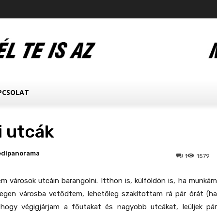
PCSOLAT
i utcák
edipanorama
1
1579
em városok utcáin barangolni. Itthon is, külföldön is, ha munkám
degen városba vetődtem, lehetőleg szakítottam rá pár órát (ha
 hogy végigjárjam a főutakat és nagyobb utcákat, leüljek pár