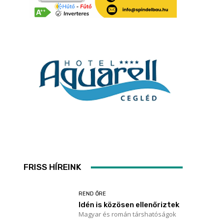
FRISS HÍREINK
REND ŐRE
Idén is közösen ellenőriztek
Magyar és román társhatóságok