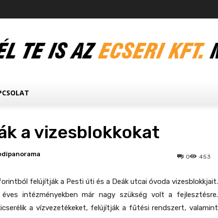
PCSOLAT
ják a vizesblokkokat
edipanorama
0
453
orintból felújítják a Pesti úti és a Deák utcai óvoda vizesblokkjait.
éves intézményekben már nagy szükség volt a fejlesztésre.
cserélik a vízvezetékeket, felújítják a fűtési rendszert, valamint