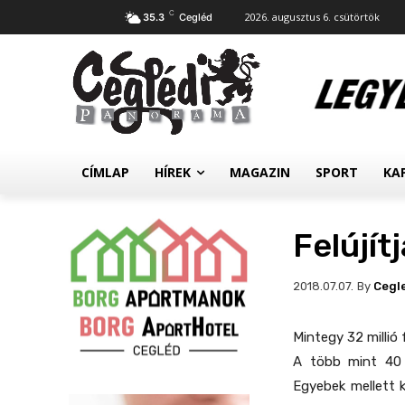
C
2026. augusztus 6. csütörtök
35.3
Cegléd
CÍMLAP
HÍREK
MAGAZIN
SPORT
KA
Felújít
By
Cegl
2018.07.07.
Mintegy 32 millió f
A több mint 40 
Egyebek mellett ki