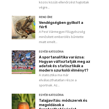
közös közúti ellenőrzést hajtottak
végre...
REND ŐRE
Vendégségben gyilkolt a
férfi
A Pest Vármegyei Főügyészség
minősített emberölés bűntette
miatt emelt...
EGYÉB KATEGÓRIA
A sportanalitika varázsa:
Hogyan változtatják meg az
adatok és statisztikák a
modern szurkolói élményt?
A statisztika ma már
elválaszthatatlan része a
sportnak. Az...
EGYÉB KATEGÓRIA
Talajjavítás: módszerek és
megoldások a