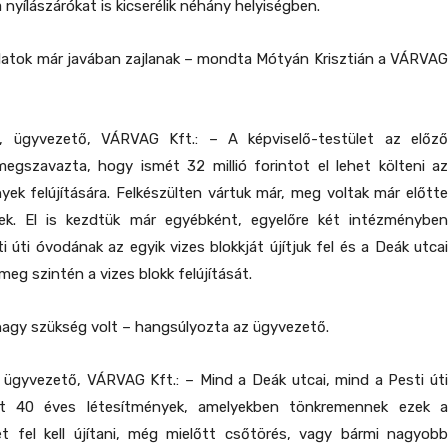
a nyílászárókat is kicserélik néhány helyiségben.
álatok már javában zajlanak – mondta Mótyán Krisztián a VÁRVAG
n, ügyvezető, VÁRVAG Kft.: – A képviselő-testület az előző
megszavazta, hogy ismét 32 millió forintot el lehet költeni az
yek felújítására. Felkészülten vártuk már, meg voltak már előtte
ek. El is kezdtük már egyébként, egyelőre két intézményben
i úti óvodának az egyik vizes blokkját újítjuk fel és a Deák utcai
eg szintén a vizes blokk felújítását.
 nagy szükség volt – hangsúlyozta az ügyvezető.
 ügyvezető, VÁRVAG Kft.: – Mind a Deák utcai, mind a Pesti úti
t 40 éves létesítmények, amelyekben tönkremennek ezek a
et fel kell újítani, még mielőtt csőtörés, vagy bármi nagyobb