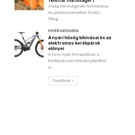
fenntarthatóságért
A talaj minőségének fenntartása
és javítása kiemelten fontos,
főleg...
EGYÉB KATEGÓRIA
A nyári hőség kihívásai és az
elektromos kerékpárok
előnyei
A forró nyári hónapokban a
kerékpározás kihívást jelenthet
a...
Továbbiak