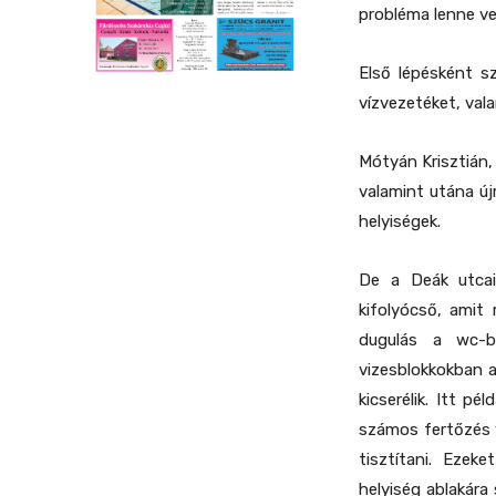
probléma lenne ve
Első lépésként s
vízvezetéket, vala
Mótyán Krisztián, 
valamint utána újr
helyiségek.
De a Deák utcai
kifolyócső, amit 
dugulás a wc-b
vizesblokkokban a
kicserélik. Itt pé
számos fertőzés 
tisztítani. Ezek
helyiség ablakára