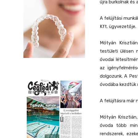
újra burkolnak és 
A felújítási munk
Kft. ügyvezetője.
Mótyán Krisztiá
testületi ülésen 
óvodai létesítmén
az igényfelmérés
dolgozunk. A Pest
óvodába kezdtük m
A felújításra már
Mótyán Krisztián,
óvoda több min
rendszerek, ezek