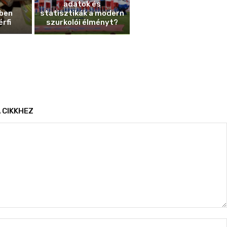
adatok és
ben
statisztikák a modern
érfi
szurkolói élményt?
 CIKKHEZ