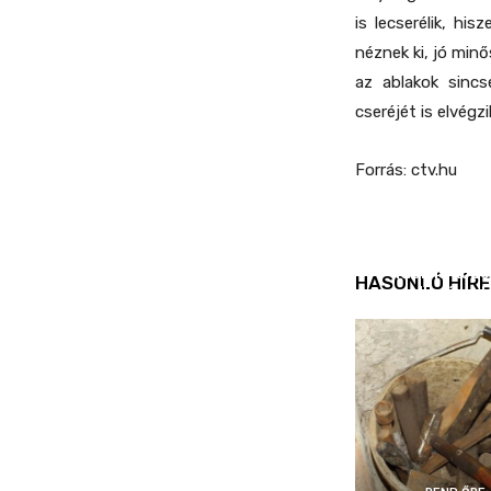
is lecserélik, hi
néznek ki, jó mi
az ablakok sincs
cseréjét is elvégz
Forrás: ctv.hu
REND ŐRE
Idén is köz
HASONLÓ HÍRE
ellenőrizt