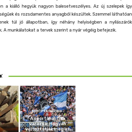
szen a kiálló hegyük nagyon balesetveszélyes. Az új szelepek így
nőségűek és rozsdamentes anyagból készültek. Szemmel láthatóan
enek túl jó állapotban, így néhány helyiségben a nyílászárók
ik. A munkálatokat a tervek szerint a nyár végéig befejezik.
ösen
K
ek
EGYÉB KATEGÓRIA
A sportanalitika
varázsa: Hogyan
változtatják meg az