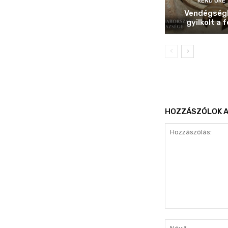
REND ŐRE
Vendégség
gyilkolt a f
HOZZÁSZÓLOK A
Hozzászólás: