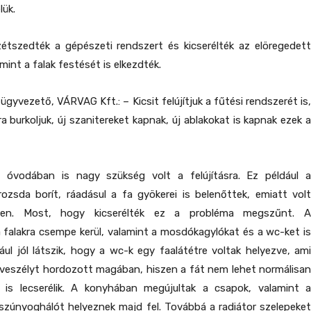
lük.
zétszedték a gépészeti rendszert és kicserélték az elöregedett
mint a falak festését is elkezdték.
ügyvezető, VÁRVAG Kft.: – Kicsit felújítjuk a fűtési rendszerét is,
a burkoljuk, új szanitereket kapnak, új ablakokat is kapnak ezek a
 óvodában is nagy szükség volt a felújításra. Ez például a
rozsda borít, ráadásul a fa gyökerei is belenőttek, emiatt volt
en. Most, hogy kicserélték ez a probléma megszűnt. A
 falakra csempe kerül, valamint a mosdókagylókat és a wc-ket is
ldául jól látszik, hogy a wc-k egy faalátétre voltak helyezve, ami
veszélyt hordozott magában, hiszen a fát nem lehet normálisan
et is lecserélik. A konyhában megújultak a csapok, valamint a
 szúnyoghálót helyeznek majd fel. Továbbá a radiátor szelepeket