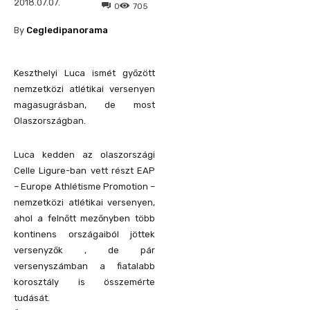
2018.07.07.
0
705
By
Cegledipanorama
Keszthelyi Luca ismét győzött
nemzetközi atlétikai versenyen
magasugrásban, de most
Olaszországban.
Luca kedden az olaszországi
Celle Ligure-ban vett részt EAP
– Europe Athlétisme Promotion –
nemzetközi atlétikai versenyen,
ahol a felnőtt mezőnyben több
kontinens országaiból jöttek
versenyzők , de pár
versenyszámban a fiatalabb
korosztály is összemérte
tudását.