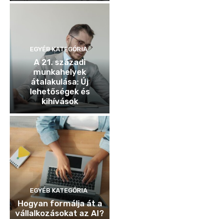
EGYÉB KATEGÓRIA
A 21. századi
munkahelyek
átalakulása: Új
lehetőségek és
kihívások
EGYÉB KATEGÓRIA
Hogyan formálja át a
vállalkozásokat az AI?