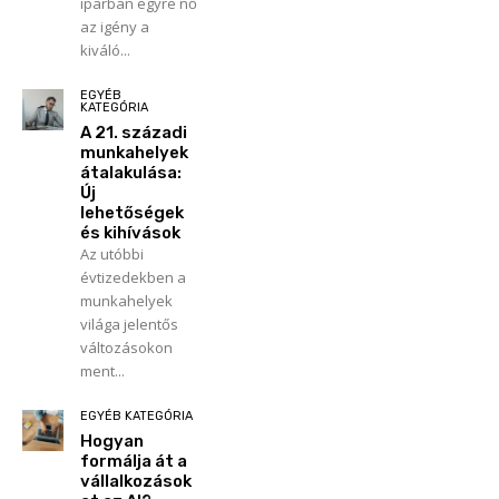
iparban egyre nő
az igény a
kiváló...
EGYÉB
KATEGÓRIA
A 21. századi
munkahelyek
átalakulása:
Új
lehetőségek
és kihívások
Az utóbbi
évtizedekben a
munkahelyek
világa jelentős
változásokon
ment...
EGYÉB KATEGÓRIA
Hogyan
formálja át a
vállalkozások