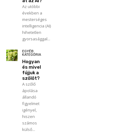
at az AI?
Az utóbbi
években a
mesterséges
intelligencia (AI)
hihetetlen
gyorsasággal...
EGYÉB
KATEGÓRIA
Hogyan
és mivel
fújjuk a
szőlőt?
A szőlő
ápolása
állandó
figyelmet
igényel,
hiszen
számos
külső...