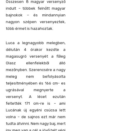
Összesen 8 magyar versenyző
indult – többek felnőtt magyar
bajnokok – és mindannyian
nagyon szépen versenyeztek,
több érmet is hazahoztak.
Luca a legnagyobb melegben,
délután 4 órakor kezdte a
magasugró versenyét a főleg
Olasz ellenfelekből álló
mezőnyben. Szerencsére a nagy
meleg nem befolyásolta
teljesítményében és 166 cm- es
ugrásával megnyerte a
versenyt. A lécet ezután
feltették 171 cm-re is – ami
Lucának új egyéni csúcsa lett
volna – de sajnos ezt már nem
tudta átvinni. Nem nagy baj, mert
így meg van a cél a jövő hét végi