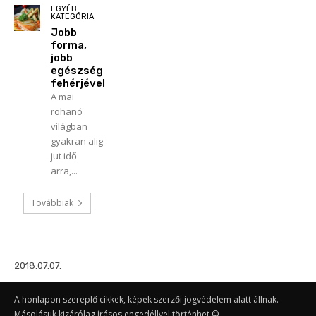
EGYÉB
KATEGÓRIA
Jobb
forma,
jobb
egészség
fehérjével
A mai
rohanó
világban
gyakran alig
jut idő
arra,...
Továbbiak
2018.07.07.
A honlapon szereplő cikkek, képek szerzői jogvédelem alatt állnak.
Másolásuk kizárólag írásos engedéllyel történhet ©