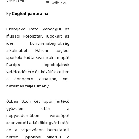
2018.07.10.
0
691
By
Cegledipanorama
Szarajevó látta vendégül az
ifjúsági korosztály judokáit az
idei kontinensbajnokság
alkalmából. Három ceglédi
sportoló tudta kvalifikálni magát
Európa legjobbjainak
vetélkedésére és közülük ketten
a dobogóra állhattak, ami
hatalmas teljesítmény.
Özbas Szofi két ippon értékű
győzelem után a
negyeddöntőben vereséget
szenvedett a későbbi győztestől,
de a vigaszágon bemutatott
három ipponnal sikerült a