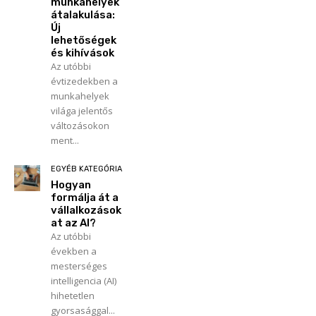
munkahelyek
átalakulása:
Új
lehetőségek
és kihívások
Az utóbbi
évtizedekben a
munkahelyek
világa jelentős
változásokon
ment...
EGYÉB KATEGÓRIA
Hogyan
formálja át a
vállalkozások
at az AI?
Az utóbbi
években a
mesterséges
intelligencia (AI)
hihetetlen
gyorsasággal...