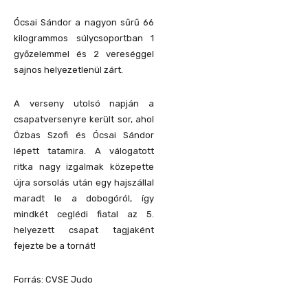
Ócsai Sándor a nagyon sűrű 66
kilogrammos súlycsoportban 1
győzelemmel és 2 vereséggel
sajnos helyezetlenül zárt.
A verseny utolsó napján a
csapatversenyre került sor, ahol
Özbas Szofi és Ócsai Sándor
lépett tatamira. A válogatott
ritka nagy izgalmak közepette
újra sorsolás után egy hajszállal
maradt le a dobogóról, így
mindkét ceglédi fiatal az 5.
helyezett csapat tagjaként
fejezte be a tornát!
Forrás: CVSE Judo