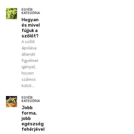
EGYÉB
KATEGÓRIA
Hogyan
és mivel
fújjuk a
szőlőt?
A szőlő
ápolása
állandó
figyelmet
igényel,
hiszen
számos
külső...
EGYÉB
KATEGÓRIA
Jobb
forma,
jobb
egészség
fehérjével