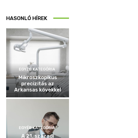
HASONLÓ HÍREK
EGYÉB KATEGÓRIA
Mikroszkopikus
precizitás az
Arkansas kövekkel
EGYÉB KATEGÓRIA
A 21. századi