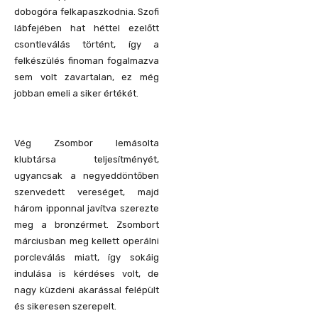
dobogóra felkapaszkodnia. Szofi
lábfejében hat héttel ezelőtt
csontleválás történt, így a
felkészülés finoman fogalmazva
sem volt zavartalan, ez még
jobban emeli a siker értékét.
Vég Zsombor lemásolta
klubtársa teljesítményét,
ugyancsak a negyeddöntőben
szenvedett vereséget, majd
három ipponnal javítva szerezte
meg a bronzérmet. Zsombort
márciusban meg kellett operálni
porcleválás miatt, így sokáig
indulása is kérdéses volt, de
nagy küzdeni akarással felépült
és sikeresen szerepelt.