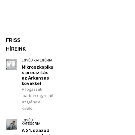
FRISS
HÍREINK
EGYÉB KATEGÓRIA
Mikroszkopiku
s precizitás
az Arkansas
kövekkel
A fogászati
iparban egyre nő
az igény a
kiváló...
EGYÉB
KATEGÓRIA
A 21. századi