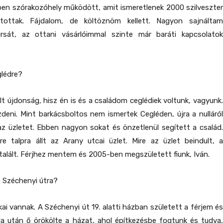
ben szórakozóhely működött, amit ismeretlenek 2000 szilveszter
antottak. Fájdalom, de költöznöm kellett. Nagyon sajnáltam
irsát, az ottani vásárlóimmal szinte már baráti kapcsolatok
glédre?
lt újdonság, hisz én is és a családom ceglédiek voltunk, vagyunk.
ezdeni. Mint barkácsboltos nem ismertek Cegléden, újra a nulláról
i az üzletet. Ebben nagyon sokat és önzetlenül segített a család.
re talpra állt az Arany utcai üzlet. Mire az üzlet beindult, a
alált. Férjhez mentem és 2005-ben megszületett fiunk, Iván.
a Széchenyi útra?
kai vannak. A Széchenyi út 19. alatti házban született a férjem és
a után ő örökölte a házat, ahol építkezésbe fogtunk és tudva,