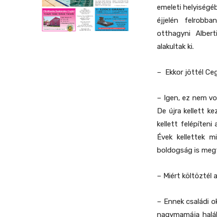
emeleti helyiségé
éjjelén felrobb
otthagyni Albert
alakultak ki.
– Ekkor jöttél Ce
– Igen, ez nem vo
De újra kellett k
kellett felépíten
Évek kellettek mi
boldogság is megt
– Miért költöztél 
– Ennek családi o
nagymamája halál