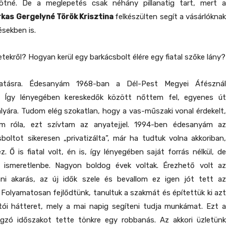
kötné. De a meglepetés csak néhány pillanatig tart, mert a
rkas Gergelyné Török Krisztina
felkészülten segít a vásárlókna
ésekben is.
tekről? Hogyan kerül egy barkácsbolt élére egy fiatal szőke lány?
ttatásra. Édesanyám 1968-ban a Dél-Pest Megyei Áfésznál
. Így lényegében kereskedők között nőttem fel, egyenes út
ályára. Tudom elég szokatlan, hogy a vas-műszaki vonal érdekelt,
 róla, ezt szívtam az anyatejjel. 1994-ben édesanyám az
csboltot sikeresen „privatizálta”, már ha tudtuk volna akkoriban,
z. Ő is fiatal volt, én is, így lényegében saját forrás nélkül, de
 ismeretlenbe. Nagyon boldog évek voltak. Érezhető volt az
i akarás, az új idők szele és bevallom ez igen jót tett az
 Folyamatosan fejlődtünk, tanultuk a szakmát és építettük ki azt
lítói hátteret, mely a mai napig segíteni tudja munkámat. Ezt a
ágzó időszakot tette tönkre egy robbanás. Az akkori üzletünk