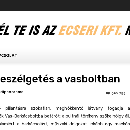
PCSOLAT
beszélgetés a vasboltban
edipanorama
0
758
ő pillantásra szokatlan, meghökkentő látvány fogadja a
ök Vas-Barkácsboltba betérőt: a pultnál törékeny szőke hölgy áll.
lamiért a barkácsolást, műszaki dolgokat inkább egy mackós