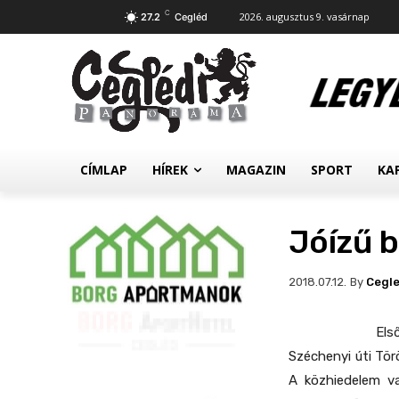
C
2026. augusztus 9. vasárnap
27.2
Cegléd
CÍMLAP
HÍREK
MAGAZIN
SPORT
KA
Jóízű 
By
Cegl
2018.07.12.
Els
Széchenyi úti Tör
A közhiedelem va