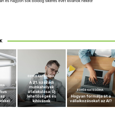
n és nagyon sok boldog sikeres évet kívánok neked!
K
EGYÉB KATEGÓRIA
A 21. századi
RIA
munkahelyek
EGYÉB KATEGÓRIA
ikus
átalakulása: Új
 az
lehetőségek és
Hogyan formálja át a
ekkel
kihívások
vállalkozásokat az AI?