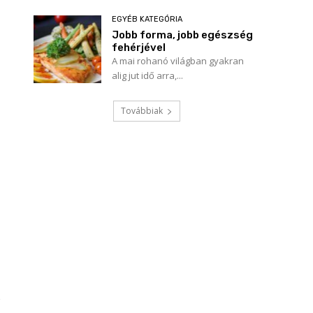
EGYÉB KATEGÓRIA
Jobb forma, jobb egészség
fehérjével
A mai rohanó világban gyakran
alig jut idő arra,...
Továbbiak