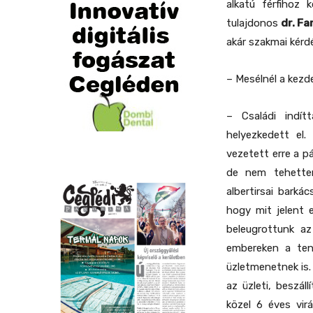
alkatú férfihoz 
tulajdonos
dr. Fa
akár szakmai kérd
– Mesélnél a kezde
– Családi indí
helyezkedett el
vezetett erre a p
de nem tehettem
albertirsai barká
hogy mit jelent e
beleugrottunk az
embereken a tenn
üzletmenetnek is.
az üzleti, beszál
közel 6 éves vir