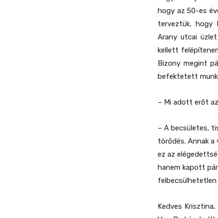
hogy az 50-es év
terveztük, hogy 
Arany utcai üzle
kellett felépítene
Bizony megint p
befektetett munka
– Mi adott erőt a
– A becsületes, t
törődés. Annak a 
ez az elégedettsé
hanem kapott pár 
felbecsülhetetlen 
Kedves Krisztina,