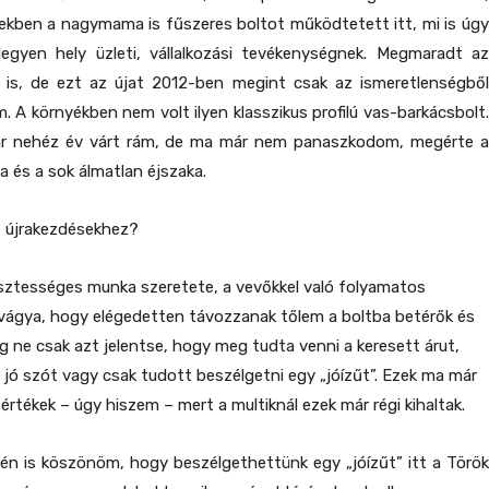
ekben a nagymama is fűszeres boltot működtetett itt, mi is úgy
legyen hely üzleti, vállalkozási tevékenységnek. Megmaradt az
t is, de ezt az újat 2012-ben megint csak az ismeretlenségből
m. A környékben nem volt ilyen klasszikus profilú vas-barkácsbolt.
ár nehéz év várt rám, de ma már nem panaszkodom, megérte a
 és a sok álmatlan éjszaka.
z újrakezdésekhez?
isztességes munka szeretete, a vevőkkel való folyamatos
vágya, hogy elégedetten távozzanak tőlem a boltba betérők és
g ne csak azt jelentse, hogy meg tudta venni a keresett árut,
jó szót vagy csak tudott beszélgetni egy „jóízűt”. Ezek ma már
értékek – úgy hiszem – mert a multiknál ezek már régi kihaltak.
 én is köszönöm, hogy beszélgethettünk egy „jóízűt” itt a Török