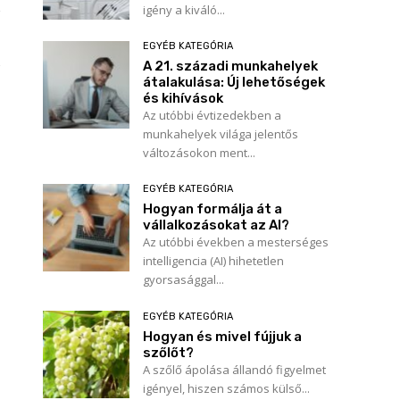
igény a kiváló...
EGYÉB KATEGÓRIA
A 21. századi munkahelyek
átalakulása: Új lehetőségek
és kihívások
Az utóbbi évtizedekben a
munkahelyek világa jelentős
változásokon ment...
EGYÉB KATEGÓRIA
Hogyan formálja át a
vállalkozásokat az AI?
Az utóbbi években a mesterséges
intelligencia (AI) hihetetlen
gyorsasággal...
EGYÉB KATEGÓRIA
Hogyan és mivel fújjuk a
szőlőt?
A szőlő ápolása állandó figyelmet
igényel, hiszen számos külső...