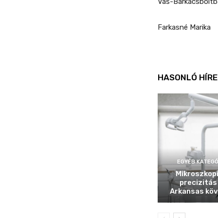
Vas-Barkácsboltba
Farkasné Marika
HASONLÓ HÍRE
EGYÉB KATEGÓ
Mikroszkop
precizitás
Arkansas köv