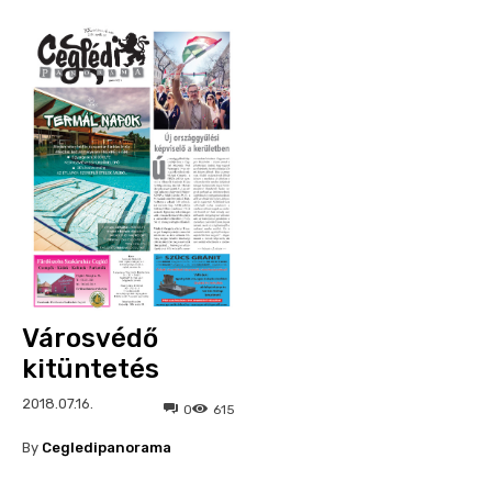
Városvédő
kitüntetés
2018.07.16.
0
615
By
Cegledipanorama