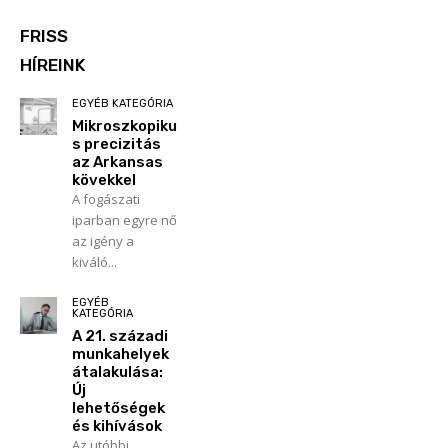
FRISS
HÍREINK
EGYÉB KATEGÓRIA
Mikroszkopiku
s precizitás
az Arkansas
kövekkel
A fogászati
iparban egyre nő
az igény a
kiváló...
EGYÉB
KATEGÓRIA
A 21. századi
munkahelyek
átalakulása:
Új
lehetőségek
és kihívások
Az utóbbi