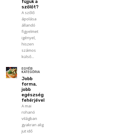
fújjuk a
szőlőt?
A szőlő
ápolása
állandó
figyelmet
igényel,
hiszen
számos
külső...
EGYÉB
KATEGÓRIA
Jobb
forma,
jobb
egészség
fehérjével
A mai
rohanó
világban
gyakran alig
jut idő