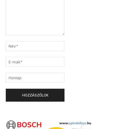
Hozzászólás:
Név:*
E-
mail:*
Honlap: