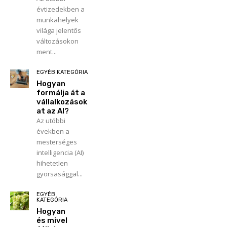
évtizedekben a
munkahelyek
világa jelentős
változásokon
ment...
EGYÉB KATEGÓRIA
Hogyan
formálja át a
vállalkozások
at az AI?
Az utóbbi
években a
mesterséges
intelligencia (AI)
hihetetlen
gyorsasággal...
EGYÉB
KATEGÓRIA
Hogyan
és mivel