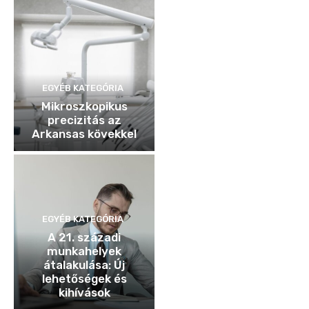
EGYÉB KATEGÓRIA
Mikroszkopikus
precizitás az
Arkansas kövekkel
EGYÉB KATEGÓRIA
A 21. századi
munkahelyek
átalakulása: Új
lehetőségek és
kihívások