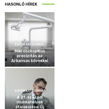
HASONLÓ HÍREK
EGYÉB KATEGÓRIA
Mikroszkopikus
precizitás az
Arkansas kövekkel
EGYÉB KATEGÓRIA
A 21. századi
munkahelyek
átalakulása: Új