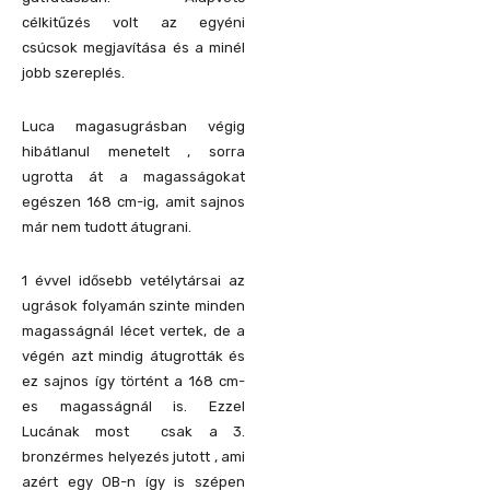
célkitűzés volt az egyéni
csúcsok megjavítása és a minél
jobb szereplés.
Luca magasugrásban végig
hibátlanul menetelt , sorra
ugrotta át a magasságokat
egészen 168 cm-ig, amit sajnos
már nem tudott átugrani.
1 évvel idősebb vetélytársai az
ugrások folyamán szinte minden
magasságnál lécet vertek, de a
végén azt mindig átugrották és
ez sajnos így történt a 168 cm-
es magasságnál is. Ezzel
Lucának most csak a 3.
bronzérmes helyezés jutott , ami
azért egy OB-n így is szépen