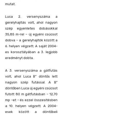
mutat.
Luca 2. versenyszáma a
gerelyhajítás volt, ahol nagyon
szép egyenletes dobásokkal
35,85 m-rel – új egyéni csúcsot
dobva – a gerelyhajítók között a
6. helyen végzett. A saját 2004-
es korosztályában a 3. legjobb
eredményt dobta.
A 3. versenyszáma a gátfutás
volt, ahol Luca B” döntős lett
nagyon szép futással. A B”
döntőben Luca új egyéni csúcsot
futott 80 m gátfutásban – 12,70
mp –et – és ezzel összesítésben
a 10. helyen végzett. A 2004-
esek között a döntőbeli