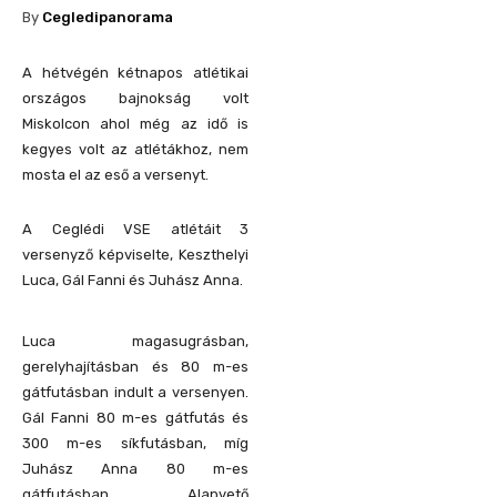
By
Cegledipanorama
A hétvégén kétnapos atlétikai
országos bajnokság volt
Miskolcon ahol még az idő is
kegyes volt az atlétákhoz, nem
mosta el az eső a versenyt.
A Ceglédi VSE atlétáit 3
versenyző képviselte, Keszthelyi
Luca, Gál Fanni és Juhász Anna.
Luca magasugrásban,
gerelyhajításban és 80 m-es
gátfutásban indult a versenyen.
Gál Fanni 80 m-es gátfutás és
300 m-es síkfutásban, míg
Juhász Anna 80 m-es
gátfutásban. Alapvető