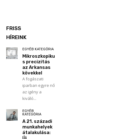
FRISS
HÍREINK
EGYÉB KATEGÓRIA
Mikroszkopiku
s precizitás
az Arkansas
kövekkel
A fogászati
iparban egyre nő
az igény a
kiváló...
EGYÉB
KATEGÓRIA
A 21. századi
munkahelyek
átalakulása:
Új