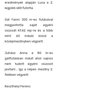
eredmények alapján Luca a 2.
legjobb időt futotta.
Gál Fanni 300 m-es futásával
megjavította saját egyéni
csúcsát 47,42 mp-re és a több
mint 60 induló közül a
középmezőnyben végzett.
Juhász Anna a 80 m-es
gátfutásban indult ahol sajnos
nem tudott egyéni csúcsot
javítani , így a népes mezőny 2.
felében végzett.
Keszthelyi Ferenc