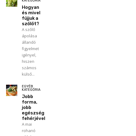
KATEGÓRIA
Hogyan
és mivel
fújjuk a
szőlőt?
A szőlő
ápolása
állandó
figyelmet
igényel,
hiszen
számos
külső...
EGYÉB
KATEGÓRIA
Jobb
forma,
jobb
egészség
fehérjével
A mai
rohanó