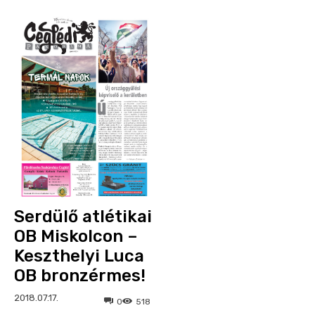
Serdülő atlétikai
OB Miskolcon –
Keszthelyi Luca
OB bronzérmes!
2018.07.17.
0
518