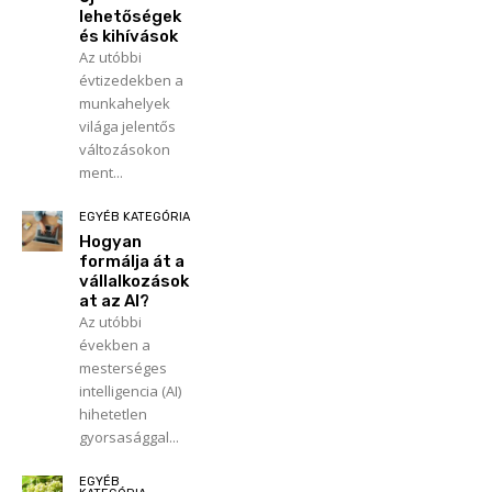
lehetőségek
és kihívások
Az utóbbi
évtizedekben a
munkahelyek
világa jelentős
változásokon
ment...
EGYÉB KATEGÓRIA
Hogyan
formálja át a
vállalkozások
at az AI?
Az utóbbi
években a
mesterséges
intelligencia (AI)
hihetetlen
gyorsasággal...
EGYÉB