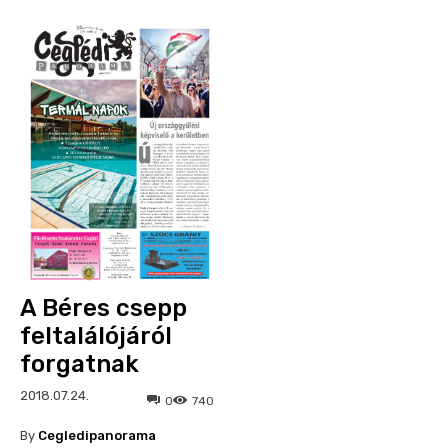
A Béres csepp
feltalálójáról
forgatnak
2018.07.24.
0
740
By
Cegledipanorama