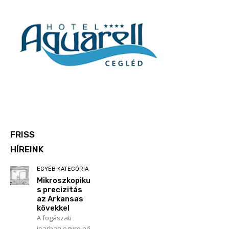
FRISS
HÍREINK
EGYÉB KATEGÓRIA
Mikroszkopiku
s precizitás
az Arkansas
kövekkel
A fogászati
iparban egyre nő