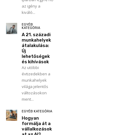
az igény a
kiváló...
EGYÉB
KATEGÓRIA
A 21. századi
munkahelyek
átalakulása:
Új
lehetőségek
és kihívások
Az utóbbi
évtizedekben a
munkahelyek
világa jelentős
változásokon
ment...
EGYÉB KATEGÓRIA
Hogyan
formálja át a
vállalkozások
at az AI?