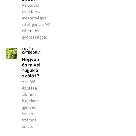
Az utóbbi
években a
mesterséges
intelligencia (AI)
hihetetlen
gyorsasággal...
EGYÉB
KATEGÓRIA
Hogyan
és mivel
fújjuk a
szőlőt?
A szőlő
ápolása
állandó
figyelmet
igényel,
hiszen
számos
külső...