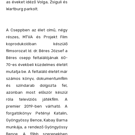
as éveket idéző Volga, Zsiguli és
Wartburg parkolt.
A Cseppben az élet című, négy
részes, MTVA és Projekt Film
koprodukcióban készülő
filmsorozat Id. dr. Béres József a
Béres csepp feltalálójának 60-
70-es évekbeli küzdelmes életét
mutatja be. A feltaláló életét már
számos könyv, dokumentumfilm
és színdarab dolgozta fel,
azonban most először készül
róla televíziós játékfilm. A
premier 2019-ben várható. A
forgatókönyv Petényi Katalin,
Gyöngyössy Bence, Kabay Barna
munkája, a rendező Gyöngyössy
Bence. A főbb szerepekben