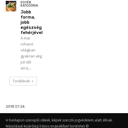
EGYÉB
KATEGÓRIA
Jobb
forma,
jobb
egészség
fehérjével
A mai
rohanó
világban
gyakran alig
jut idő
arra,...
Továbbiak
2018.07.24.
A honlapon szereplő cikkek, képek szerzői jogvédelem alatt állnak.
Másolásuk kizárólag írásos engedéllyel történhet ©