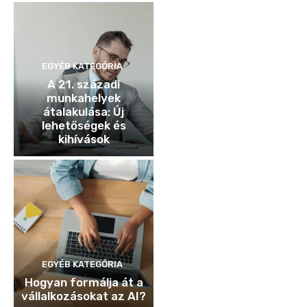
EGYÉB KATEGÓRIA
A 21. századi
munkahelyek
átalakulása: Új
lehetőségek és
kihívások
EGYÉB KATEGÓRIA
Hogyan formálja át a
vállalkozásokat az AI?