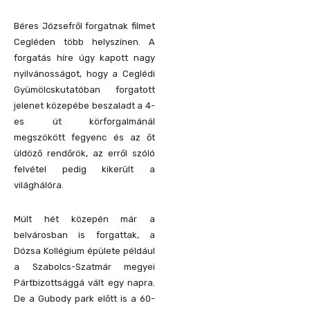
Béres Józsefről forgatnak filmet
Cegléden több helyszínen. A
forgatás híre úgy kapott nagy
nyilvánosságot, hogy a Ceglédi
Gyümölcskutatóban forgatott
jelenet közepébe beszaladt a 4-
es út körforgalmánál
megszökött fegyenc és az őt
üldöző rendőrök, az erről szóló
felvétel pedig kikerült a
világhálóra.
Múlt hét közepén már a
belvárosban is forgattak, a
Dózsa Kollégium épülete például
a Szabolcs-Szatmár megyei
Pártbizottsággá vált egy napra.
De a Gubody park előtt is a 60-