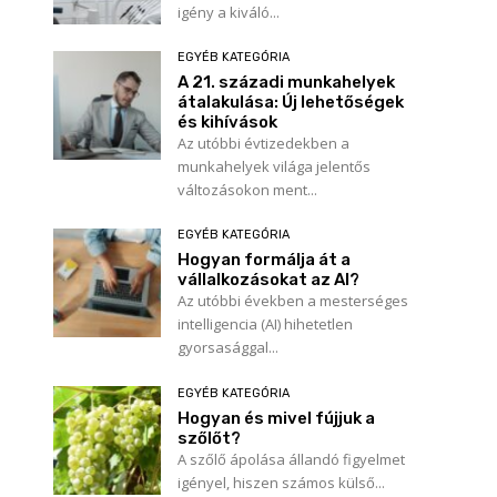
igény a kiváló...
EGYÉB KATEGÓRIA
A 21. századi munkahelyek
átalakulása: Új lehetőségek
és kihívások
Az utóbbi évtizedekben a
munkahelyek világa jelentős
változásokon ment...
EGYÉB KATEGÓRIA
Hogyan formálja át a
vállalkozásokat az AI?
Az utóbbi években a mesterséges
intelligencia (AI) hihetetlen
gyorsasággal...
EGYÉB KATEGÓRIA
Hogyan és mivel fújjuk a
szőlőt?
A szőlő ápolása állandó figyelmet
igényel, hiszen számos külső...