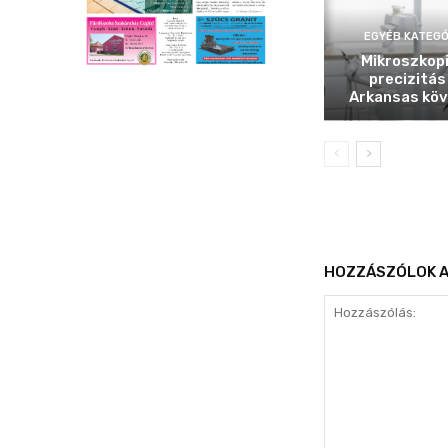
EGYÉB KATEGÓ
Mikroszkop
precizitás
Arkansas köv
HOZZÁSZÓLOK A