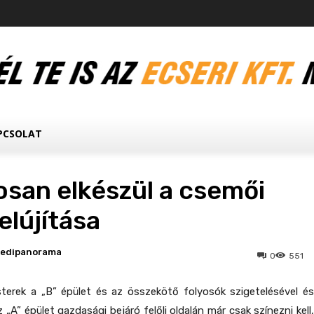
PCSOLAT
san elkészül a csemői
felújítása
ledipanorama
0
551
sterek a „B” épület és az összekötő folyosók szigetelésével és
z „A” épület gazdasági bejáró felőli oldalán már csak színezni kell,