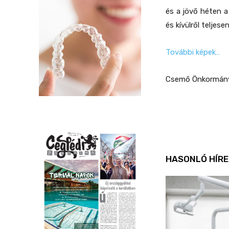
és a jövő héten a 
és kívülről teljese
További képek…
Csemő Önkormán
HASONLÓ HÍRE