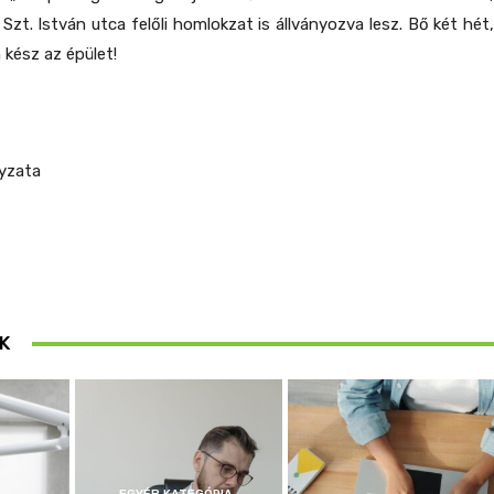
Szt. István utca felőli homlokzat is állványozva lesz. Bő két hét,
n kész az épület!
yzata
K