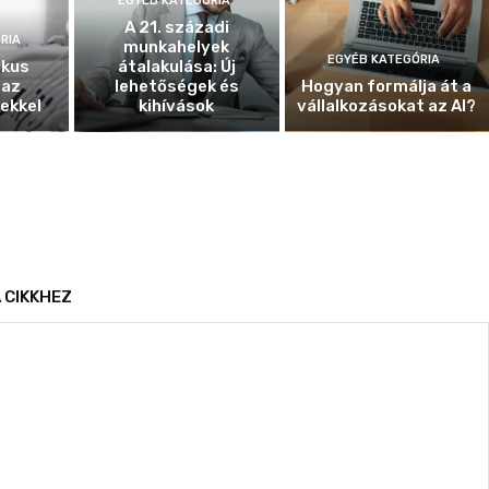
EGYÉB KATEGÓRIA
A 21. századi
RIA
munkahelyek
EGYÉB KATEGÓRIA
ikus
átalakulása: Új
 az
lehetőségek és
Hogyan formálja át a
ekkel
kihívások
vállalkozásokat az AI?
 CIKKHEZ