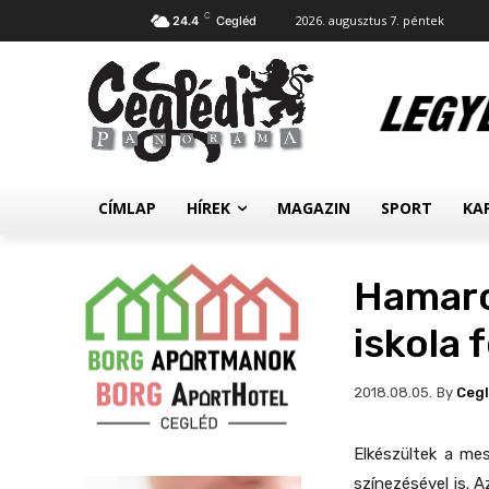
C
2026. augusztus 7. péntek
24.4
Cegléd
CÍMLAP
HÍREK
MAGAZIN
SPORT
KA
Hamaro
iskola 
By
Ceg
2018.08.05.
Elkészültek a me
színezésével is. A